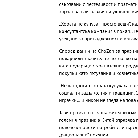
свързвани с пестеливост и прагмати
харчат за най-различни удоволстви
„Хората не купуват просто вещи“, к
консултантска компания ChoZan. „Те 
усещане за принадлежност и връзка
Според данни на ChoZan за празниц
похарчили значително по-малко па
като подаръци с хранителни продук
покупки като пътувания и козметика
„Нещата, които хората купуваха пре
социални задължения и традиции. С
играчки… и никой не гледа на това 
Тази промяна от задължителни към 
големия празник в Китай отразява 
повече китайски потребители търся
„рационални“ покупки.