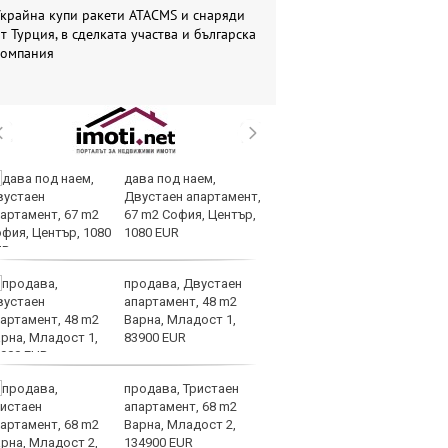
крайна купи ракети ATACMS и снаряди
т Турция, в сделката участва и българска
компания
дава под наем,
Во
Двустаен апартамент,
на
67 m2 София, Център,
д
1080 EUR
продава, Двустаен
Ма
апартамент, 48 m2
им
Варна, Младост 1,
Я
83900 EUR
продава, Тристаен
Ис
апартамент, 68 m2
ст
Варна, Младост 2,
о
134900 EUR
у