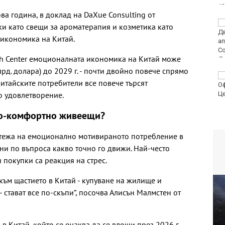
ва година, в доклад на DaXue Consulting от
Пьотр Нестеров е на
ки като свещи за ароматерапия и козметика като
финал в Пловдив
 икономика на Китай.
ch Center емоционалната икономика на Китай може
лрд. долара) до 2029 г. - почти двойно повече спрямо
Авария оставя без
 китайските потребители все повече търсят
вода стотици
варненци
 удовлетворение.
по-комфортно живеещи?
тежа на емоционално мотивираното потребление в
ни по въпроса какво точно го движи. Най-често
 покупки са реакция на стрес.
към щастието в Китай - купуване на жилище и
- стават все по-скъпи“, посочва Алисън Малмстен от
в Китай, който се очаква да се влоши през 2026 г.,