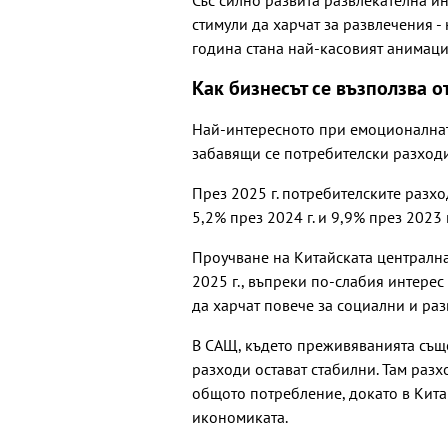
стимули да харчат за развлечения -
година стана най-касовият анимаци
Как бизнесът се възползва 
Най-интересното при емоционалната
забавящи се потребителски разходи
През 2025 г. потребителските разхо
5,2% през 2024 г. и 9,9% през 2023 г
Проучване на Китайската централна
2025 г., въпреки по-слабия интерес
да харчат повече за социални и ра
В САЩ, където преживяванията също
разходи остават стабилни. Там раз
общото потребление, докато в Кита
икономиката.