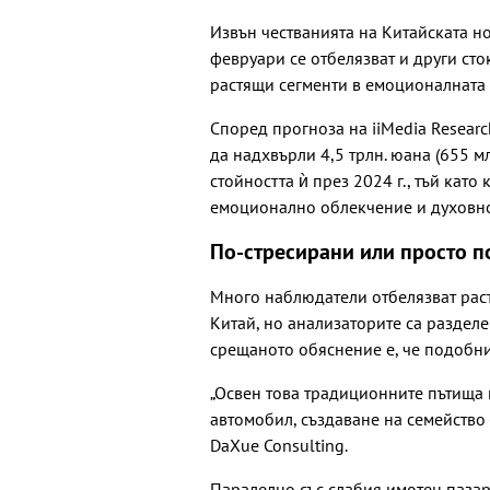
Извън честванията на Китайската но
февруари се отбелязват и други сто
растящи сегменти в емоционалната
Според прогноза на iiMedia Resear
да надхвърли 4,5 трлн. юана (655 м
стойността ѝ през 2024 г., тъй като
емоционално облекчение и духовно
По-стресирани или просто 
Много наблюдатели отбелязват рас
Китай, но анализаторите са разделе
срещаното обяснение е, че подобни
„Освен това традиционните пътища 
автомобил, създаване на семейство 
DaXue Consulting.
Паралелно със слабия имотен пазар 