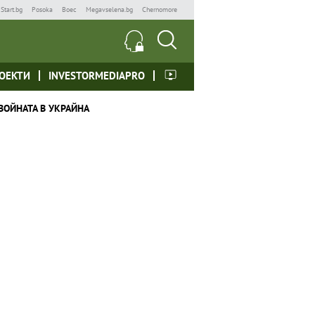
Start.bg
Posoka
Boec
Megavselena.bg
Chernomore
ОЕКТИ
INVESTORMEDIAPRO
ВОЙНАТА В УКРАЙНА