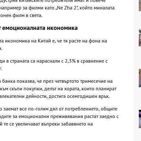
 например за филми като „Ne Zha 2“, който миналата
онен филм в света.
от емоционалната икономика
 икономика на Китай е, че тя расте на фона на
.
ди в страната са нараснали с 2,3% в сравнение с
.
 банка показва, че през четвъртото тримесечие на
 към скъпи покупки, делът на хората, които планират
звлекателни дейности, достига осемгодишен връх.
 заемат все по-голям дял от потреблението, общите
ходите за емоционални преживявания растат заедно с
й те се увеличават въпреки забавянето на