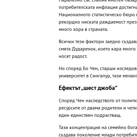
потребителската инфлация достигн
Националното статистическо бюро н
рекордно ниската раждаемост през 2
много хора в страната.
Всички тези фактори заедно създава
смята Дударенок, което кара много 
носят радост.
Но според Бо Чен, старши изследов
университет в Сингапур, тази меланх
Ефектът „шест джоба“
Според Чен наследството от политик
ресурсите от двама родители и чет
един единствен подрастващ.
Тази концентрация на семейно богат
създава поколение млади потребит