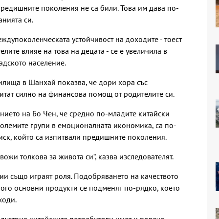
предишните поколения не са били. Това им дава по-
нията си.
междупоколенческата устойчивост на доходите - тоест
лите влияе на това на децата - се е увеличила в
радското население.
илища в Шанхай показва, че дори хора със
итат силно на финансова помощ от родителите си.
нието на Бо Чен, че средно по-младите китайски
големите групи в емоционалната икономика, са по-
ск, който са изпитвали предишните поколения.
вожи толкова за живота си“, казва изследователят.
и също играят роля. Подобряването на качеството
ного основни продукти се подменят по-рядко, което
ходи.
ндустрия китайските потребители имат и повече