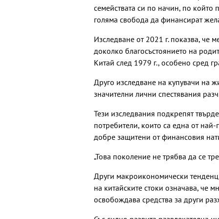
семействата си по начин, по който 
голяма свобода да финансират жела
Изследване от 2021 г. показва, че 
доколко благосъстоянието на родите
Китай след 1979 г., особено сред г
Друго изследване на купувачи на ж
значителни лични спестявания разч
Тези изследвания подкрепят твърде
потребители, които са една от най-
добре защитени от финансовия нати
„Това поколение не трябва да се тре
Други макроикономически тенденци
на китайските стоки означава, че м
освобождава средства за други раз
Със силно развита развлекателна и