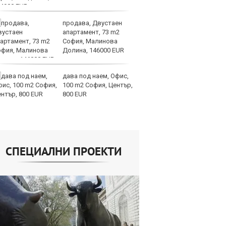
продава, Двустаен
Н
апартамент, 73 m2
Be
София, Малинова
за
Долина, 146000 EUR
па
Бъфет
дава под наем, Офис,
Ир
100 m2 София, Център,
от
800 EUR
за
О
СПЕЦИАЛНИ ПРОЕКТИ