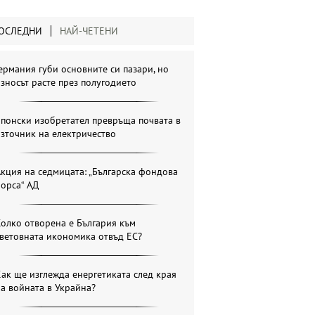
ОСЛЕДНИ
НАЙ-ЧЕТЕНИ
ермания губи основните си пазари, но
зносът расте през полугодието
понски изобретател превръща почвата в
зточник на електричество
кция на седмицата: „Българска фондова
орса“ АД
олко отворена е България към
ветовната икономика отвъд ЕС?
ак ще изглежда енергетиката след края
а войната в Украйна?