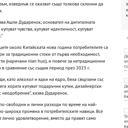
зъм, изведнъж се оказват също толкова склонни да
У
о
я.
азва Ашли Дударенок, основател на дигиталната
купуват чувства, купуват идентичност, купуват
.“
ите около Китайската нова година потребителите са
НАП: Почти всеки
ри за традиционни стоки от първа необходимост,
втори обект по
ти (наричани nian huo), и повече за нетрадиционни
Южното Черноморие е
с нарушение
 в сравнение със същия период през 2023 г.
ди, като алкохол и ядки на едро, бяха свързани със
Ракът на простатата
ега хората купуват подаръчни кутии, дизайнерски
на Джо Байдън се е
разпространил
с неодобрение“, казва Дударенок.
по-свободни и лични разходи по време на най-
по-широка промяна в потребителските навици. Все
Условията за туризъм
в планините са добри
т лично удовлетворение, вместо да правят само