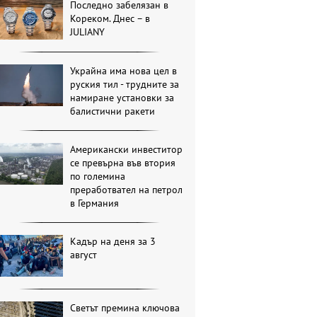
Последно забелязан в
Кореком. Днес – в
JULIANY
Украйна има нова цел в
руския тил - трудните за
намиране установки за
балистични ракети
Американски инвеститор
се превърна във втория
по големина
преработвател на петрол
в Германия
Кадър на деня за 3
август
Светът премина ключова