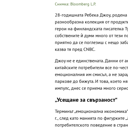
Снимка: Bloomberg L.P.
28-годишната Ребека Джоу, родена 
разнообразна колекция от продукти 
герои на финландската писателка Ту
собствените ѝ думи много от тези п
приятно да се поглезиш с нещо заба
казва тя пред CNBC.
Джоу не е единствената. Данни от 
китайските потребители все по-чес
емоционалния им смисъл, а не зарад
паркове до бижута. И това, което 
импулс, днес се приема много сери
„Усещане за свързаност“
Терминът „емоционална икономика“
г., след като манията по фигурките
потребителското поведение в стран