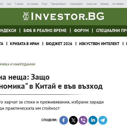
Air
Gol
Tialoto
Az-jenata
Puls
Teenproblem
Automedia
Imoti.net
Rabota
Az-deteto
ИНДЕКСИ
БФБ В РЕАЛНО ВРЕМЕ
ФОРУМ
СПЕЦИАЛНИ ПР
ТА
КРИЗАТА В ИРАН
БЮДЖЕТ 2026
ИЗКУСТВЕН ИНТЕЛЕКТ
МИКА И МАКРОДАННИ
на неща: Защо
омика" в Китай е във възход
то харчат за стоки и преживявания, избрани заради
ди практическата им стойност
СПОДЕЛИ: