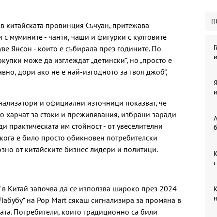
П
в китайската провинция Съчуан, притежава
с мумините - чанти, чаши и фигурки с култовите
Г
ве Янсон - които е събирала през годините. По
и
окупки може да изглеждат „детински“, но „просто е
вно, дори ако не е най-изгодното за твоя джоб“,
Я
и
анализатори и официални източници показват, че
то харчат за стоки и преживявания, избрани заради
А
и практическата им стойност - от увеселителни
б
някога е било просто обикновен потребителски
озно от китайските бизнес лидери и политици.
К
с
 в Китай започва да се използва широко през 2024
К
н
 „Лабубу“ на Pop Mart сякаш сигнализира за промяна в
ата. Потребители, които традиционно са били