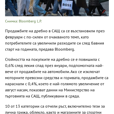
Снимка: Bloomberg L.P.
Продажбите на дребно в САЩ са се възстановили през
февруари с по-силен от очакваното темп, като
потребителите са увеличили разходите си след бавния
старт на годината, предава Bloomberg.
Стойността на покупките на дребно се е повишила с
0,6% след лекия спад през януари, подпомогната най-
вече от продажбите на автомобили. Ако се изключат
моторните превозни средства и горивата, продажбите са
нараснали с 0,4%, което е най-голямото увеличение от
август насам, показват данни на Министерство на
търговията на САЩ, публикувани в сряда.
10 от 13 категории са отчели ръст, включително тези за
лична грижа, облекло, както и магазините за спортни