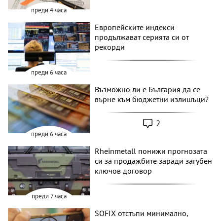
преди 4 часа
Европейските индекси
продължават серията си от
рекорди
преди 6 часа
Възможно ли е България да се
върне към бюджетни излишъци?
2
преди 6 часа
Rheinmetall понижи прогнозата
си за продажбите заради загубен
ключов договор
преди 7 часа
SOFIX отстъпи минимално,