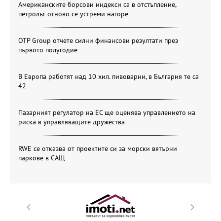
Американските борсови индекси са в отстъпление,
петролът отново се устреми нагоре
OTP Group отчете силни финансови резултати през
първото полугодие
В Европа работят над 10 хил. пивоварни, в България те са
42
Пазарният регулатор на ЕС ще оценява управлението на
риска в управляващите дружества
RWE се отказва от проектите си за морски вятърни
паркове в САЩ