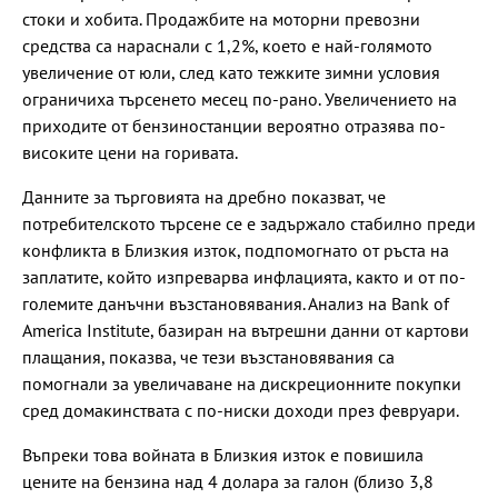
стоки и хобита. Продажбите на моторни превозни
средства са нараснали с 1,2%, което е най-голямото
увеличение от юли, след като тежките зимни условия
ограничиха търсенето месец по-рано. Увеличението на
приходите от бензиностанции вероятно отразява по-
високите цени на горивата.
Данните за търговията на дребно показват, че
потребителското търсене се е задържало стабилно преди
конфликта в Близкия изток, подпомогнато от ръста на
заплатите, който изпреварва инфлацията, както и от по-
големите данъчни възстановявания. Анализ на Bank of
America Institute, базиран на вътрешни данни от картови
плащания, показва, че тези възстановявания са
помогнали за увеличаване на дискреционните покупки
сред домакинствата с по-ниски доходи през февруари.
Въпреки това войната в Близкия изток е повишила
цените на бензина над 4 долара за галон (близо 3,8