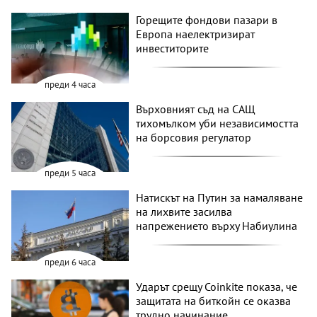
Горещите фондови пазари в
Европа наелектризират
инвеститорите
преди 4 часа
Върховният съд на САЩ
тихомълком уби независимостта
на борсовия регулатор
преди 5 часа
Натискът на Путин за намаляване
на лихвите засилва
напрежението върху Набиулина
преди 6 часа
Ударът срещу Coinkite показа, че
защитата на биткойн се оказва
трудно начинание