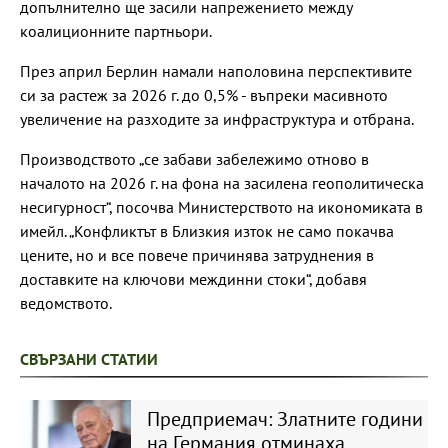
допълнително ще засили напрежението между
коалиционните партньори.
През април Берлин намали наполовина перспективите
си за растеж за 2026 г. до 0,5% - въпреки масивното
увеличение на разходите за инфраструктура и отбрана.
Производството „се забави забележимо отново в
началото на 2026 г. на фона на засилена геополитическа
несигурност“, посочва Министерството на икономиката в
имейл. „Конфликтът в Близкия изток не само покачва
цените, но и все повече причинява затруднения в
доставките на ключови междинни стоки“, добавя
ведомството.
СВЪРЗАНИ СТАТИИ
Предприемач: Златните години
на Германия отминаха