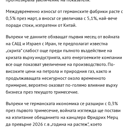
Междувременно износът от германските фабрики расте с
0,5% през март, а вносът се увеличава с 5,1%, най-вече
поради стоки, изпратени от Китай.
Въпреки че данните обхващат първия месец от войната
на САЩ и Израел с Иран, те предполагат известна
„скрита“ слабост още преди пълното въздействие на
кризата върху индустрията, като енергоемките компании
все още показват увеличение на производството. По-
високите цени на петрола и природния газ, както и
продължаващата несигурност около временното
примирие, вероятно оказват по-голямо влияние върху
бизнеса през текущото тримесечие.
Въпреки че германската икономика се разшири с 0,3%
през първото тримесечие, войната изглежда ще постави
на изпитание обещанието на канцлера Фридрих Мерц
да превърне 2026 г. в „година на растеж“, което