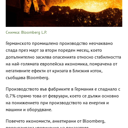
Снимка: Bloomberg L.P.
Германското промишлено производство неочаквано
спада през март за втори пореден месец, което
допълнително засилва опасенията относно стабилността
на най-голямата европейска икономика, помрачена от
негативните ефекти от кризата в Близкия изток,
съобщава Bloomberg.
Производството във фабриките в Германия е спаднало с
0,7% спрямо това от февруари, което се дължи основно
на понижението при производството на енергия и
машини и оборудване.
Повечето икономисти, анкетирани от Bloomberg,
прогнозираха увеличение на показателя.