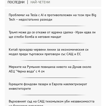
ПОСЛЕДНИ
НАЙ-ЧЕТЕНИ
Проблемът на Tesla с AI е противоположен на този при Big
Tech – недостатъчно разходи
Тръмп може да се откаже от ядрена сделка - Иран едва ли
ще сглоби бомба в неговия мандат
Китай прокарва червени линии за икономическия си
модел преди търговски преговори със САЩ и ЕС
Мерките на Румъния повишиха нивото на Дунав около
АЕЦ "Черна вода" с 4 см
Горещите фондови пазари в Европа наелектризират
инвеститорите
Върховният съд на САЩ тихомълком уби независимостта
на борсовия регулатор