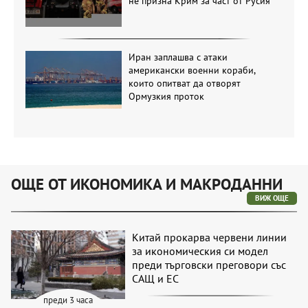
не призна Крим за част от Русия
Иран заплашва с атаки
американски военни кораби,
които опитват да отворят
Ормузкия проток
ОЩЕ ОТ ИКОНОМИКА И МАКРОДАННИ
ВИЖ ОЩЕ
Китай прокарва червени линии
за икономическия си модел
преди търговски преговори със
САЩ и ЕС
преди 3 часа