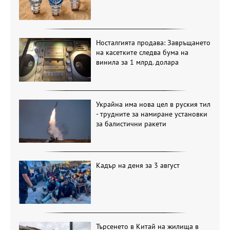
Носталгията продава: Завръщането
на касетките следва бума на
винила за 1 млрд. долара
Украйна има нова цел в руския тил
- трудните за намиране установки
за балистични ракети
Кадър на деня за 3 август
Търсенето в Китай на жилища в