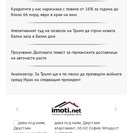
Кредитите у нас нараснаха с повече от 16% за година до
близо 66 млрд. евро в края на юни
Апелативният съд не позволи на Тръмп да строи новата
бална зала в Белия дом
Проучване: Дълговата тежест за германските доставчици
на авточасти расте
Анализатор: За Тръмп ще е по-лесно да прехвърли войната
срещу Иран на следващия президент
и
дава под наем, Двустаен
апартамент, 65 m2 София, Младост