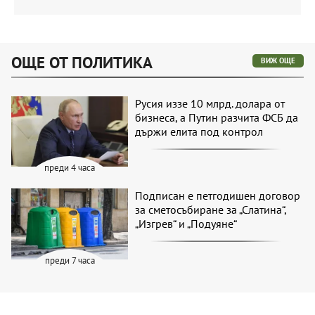
ОЩЕ ОТ ПОЛИТИКА
ВИЖ ОЩЕ
Русия иззе 10 млрд. долара от
бизнеса, а Путин разчита ФСБ да
държи елита под контрол
преди 4 часа
Подписан е петгодишен договор
за сметосъбиране за „Слатина“,
„Изгрев“ и „Подуяне“
преди 7 часа