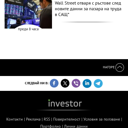
Wall Street отваря с ръстове след
новите данни за пазара на труда
в САЩ*
преди 8 часа
НАГОРЕ
СЛЕДВАЙ НИ В:
Контакти
|
Реклама
|
RSS
|
Поверителност
|
Условия за ползване
|
Портфолио
|
Лични данни