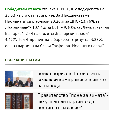
Победители от вота
станаха ГЕРБ-СДС с подкрепата на
25,33 на сто от гласувалите. За „Продължаваме
Промяната” са гласували 20,20%, за ДПС - 13,76%, за
„Възраждане” - 10,17%, за БСП – 9,30%, за „Демократична
България” - 7,44 на сто, и за „Български възход” -
4,62%. Под 4-процентната бариера - с резултат 3,83%,
остава партията на Слави Трифонов „Има такъв народ”.
СВЪРЗАНИ СТАТИИ
Бойко Борисов: Готов съм на
всякакви компромиси в името
на народа
Правителство "поне за зимата" -
ще успеят ли партиите да
постигнат съгласие?