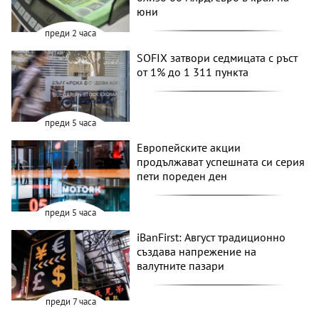
юни
преди 2 часа
SOFIX затвори седмицата с ръст
от 1% до 1 311 пункта
преди 5 часа
Европейските акции
продължават успешната си серия
пети пореден ден
преди 5 часа
iBanFirst: Август традиционно
създава напрежение на
валутните пазари
преди 7 часа