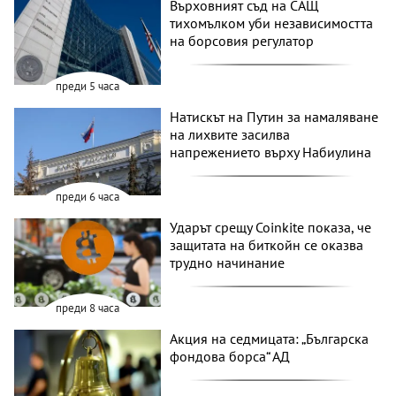
Върховният съд на САЩ
тихомълком уби независимостта
на борсовия регулатор
преди 5 часа
Натискът на Путин за намаляване
на лихвите засилва
напрежението върху Набиулина
преди 6 часа
Ударът срещу Coinkite показа, че
защитата на биткойн се оказва
трудно начинание
преди 8 часа
Акция на седмицата: „Българска
фондова борса“ АД