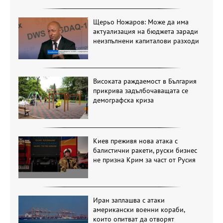
Щерьо Ножаров: Може да има
актуализация на бюджета заради
неизпълнени капиталови разходи
Високата раждаемост в България
прикрива задълбочаващата се
демографска криза
Киев преживя нова атака с
балистични ракети, руски бизнес
не призна Крим за част от Русия
Иран заплашва с атаки
американски военни кораби,
които опитват да отворят