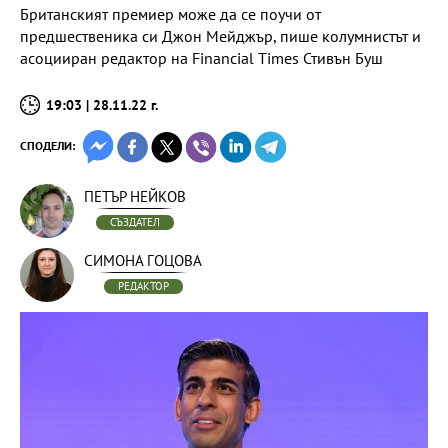
Британският премиер може да се поучи от
предшественика си Джон Мейджър, пише колумнистът и
асоцииран редактор на Financial Times Стивън Буш
19:03 | 28.11.22 г.
СПОДЕЛИ:
ПЕТЪР НЕЙКОВ
СЪЗДАТЕЛ
СИМОНА ГОЦОВА
РЕДАКТОР