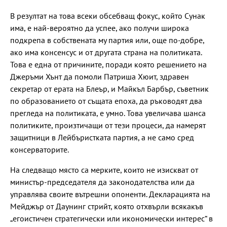
В резултат на това всеки обсебващ фокус, който Сунак
има, е най-вероятно да успее, ако получи широка
подкрепа в собствената му партия или, още по-добре,
ако има консенсус и от другата страна на политиката.
Това е една от причините, поради която решението на
Джеръми Хънт да помоли Патриша Хюит, здравен
секретар от ерата на Блеър, и Майкъл Барбър, съветник
по образованието от същата епоха, да ръководят два
прегледа на политиката, е умно. Това увеличава шанса
политиките, произтичащи от тези процеси, да намерят
защитници в Лейбъристката партия, а не само сред
консерваторите.
На следващо място са мерките, които не изискват от
министър-председателя да законодателства или да
управлява своите вътрешни опоненти. Декларацията на
Мейджър от Даунинг стрийт, която отхвърли всякакъв
„егоистичен стратегически или икономически интерес“ в