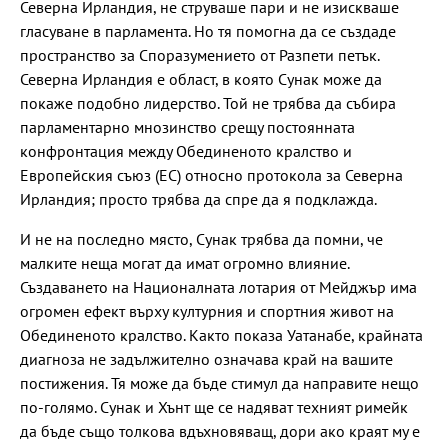
Северна Ирландия, не струваше пари и не изискваше
гласуване в парламента. Но тя помогна да се създаде
пространство за Споразумението от Разпети петък.
Северна Ирландия е област, в която Сунак може да
покаже подобно лидерство. Той не трябва да събира
парламентарно мнозинство срещу постоянната
конфронтация между Обединеното кралство и
Европейския съюз (ЕС) относно протокола за Северна
Ирландия; просто трябва да спре да я подклажда.
И не на последно място, Сунак трябва да помни, че
малките неща могат да имат огромно влияние.
Създаването на Националната лотария от Мейджър има
огромен ефект върху културния и спортния живот на
Обединеното кралство. Както показа Уатанабе, крайната
диагноза не задължително означава край на вашите
постижения. Тя може да бъде стимул да направите нещо
по-голямо. Сунак и Хънт ще се надяват техният римейк
да бъде също толкова вдъхновяващ, дори ако краят му е