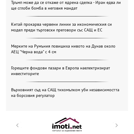
Тръмп може да се откаже от ядрена сделка - Иран едва ли
ще сглоби бомба в неговия мандат
Китай прокарва червени линии за икономическия си
модел преди търговски преговори със САЩ и ЕС
Мерките на Румъния повишиха нивото на Дунав около
АЕЦ "Черна вода" с 4 см
Горещите фондови пазари в Европа наелектризират
инвеститорите
Върховният съд на САЩ тихомълком уби независимостта
на борсовия регулатор