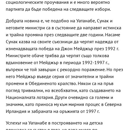
социологическите проучвания и е много вероятно
партията да бъде победена на следващите избори.
Добрата новина е, че подобно на Уатанабе, Сунак и
неговите министри са в състояние да направят истинска
и трайна промяна през следващите две години. Насаме
Сунак казва на своите съюзници да черпят надежда от
изненадващата победа на Джон Мейджър през 1992 г.
Министрите обаче трябва да черпят също толкова
вдъхновение от Мейджър в периода 1992-1997 г.,
въпреки че той завърши с рекордно поражение. Но през
него Мейджър въведе серия от значителни и трайни
промени в Обединеното кралство. Някои са на пръв
поглед тривиални, но всеобхватни, като създаването на
Националната лотария. Други очевидно са големи и
значими, като приноса му към мирния процес в Северна
Ирландия и забраната на оръжията от 1997 г.
Успехът на Уатанабе в построяването на детска
площадка се състои в това, че дава много по-