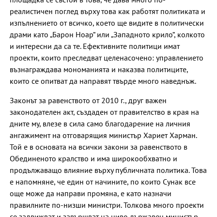
реалистичен поглед върху това как работят политиката и
изпълнението от всичко, което ще видите в политически
драми като „Барон Ноар“ или „Западното крило“, колкото
и интересни да са те. Ефективните политици имат
проекти, които преследват целенасочено: управлението
възнаграждава мономанията и наказва политиците,
които се опитват да направят твърде много наведнъж.
Законът за равенството от 2010 г., друг важен
законодателен акт, създаден от правителство в края на
дните му, влезе в сила само благодарение на личния
ангажимент на отговарящия министър Хариет Харман.
Той е в основата на всички закони за равенството в
Обединеното кралство и има широкообхватно и
продължаващо влияние върху публичната политика. Това
е напомняне, че един от начините, по които Сунак все
още може да направи промяна, е като назначи
правилните по-низши министри. Толкова много проекти
се задвижват и завършват на ниво държавен министър.