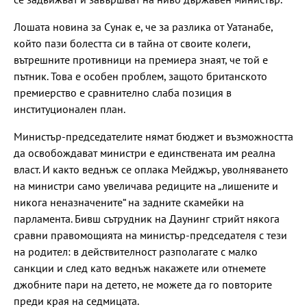
Лошата новина за Сунак е, че за разлика от Уатанабе,
който пази болестта си в тайна от своите колеги,
вътрешните противници на премиера знаят, че той е
пътник. Това е особен проблем, защото британското
премиерство е сравнително слаба позиция в
институционален план.
Министър-председателите нямат бюджет и възможността
да освобождават министри е единствената им реална
власт. И както веднъж се оплака Мейджър, уволняването
на министри само увеличава редиците на „лишените и
никога неназначените“ на задните скамейки на
парламента. Бивш сътрудник на Даунинг стрийт някога
сравни правомощията на министър-председателя с тези
на родител: в действителност разполагате с малко
санкции и след като веднъж накажете или отнемете
джобните пари на детето, не можете да го повторите
преди края на седмицата.