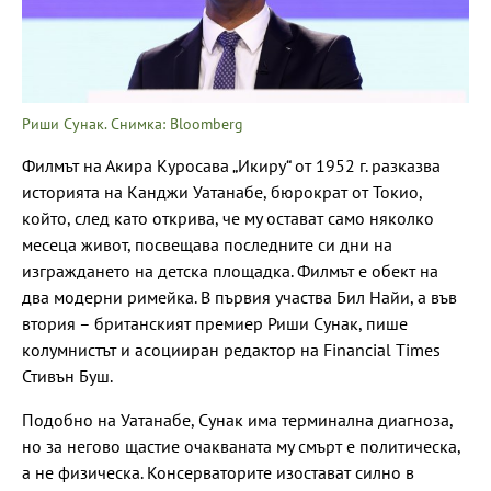
Риши Сунак. Снимка: Bloomberg
Филмът на Акира Куросава „Икиру“ от 1952 г. разказва
историята на Канджи Уатанабе, бюрократ от Токио,
който, след като открива, че му остават само няколко
месеца живот, посвещава последните си дни на
изграждането на детска площадка. Филмът е обект на
два модерни римейка. В първия участва Бил Найи, а във
втория – британският премиер Риши Сунак, пише
колумнистът и асоцииран редактор на Financial Times
Стивън Буш.
Подобно на Уатанабе, Сунак има терминална диагноза,
но за негово щастие очакваната му смърт е политическа,
а не физическа. Консерваторите изостават силно в