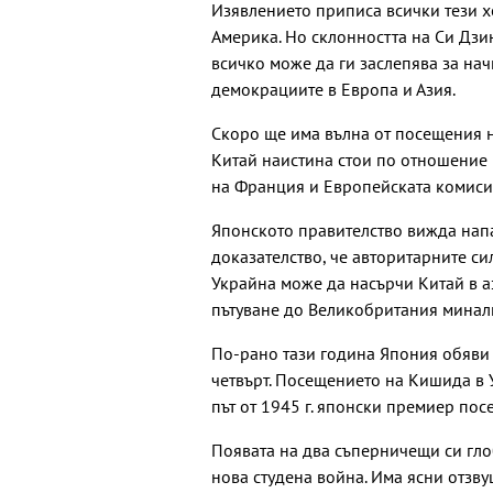
Изявлението приписа всички тези хо
Америка. Но склонността на Си Дзи
всичко може да ги заслепява за на
демокрациите в Европа и Азия.
Скоро ще има вълна от посещения н
Китай наистина стои по отношение 
на Франция и Европейската комиси
Японското правителство вижда нап
доказателство, че авторитарните си
Украйна може да насърчи Китай в а
пътуване до Великобритания минали
По-рано тази година Япония обяви 
четвърт. Посещението на Кишида в 
път от 1945 г. японски премиер пос
Появата на два съперничещи си гл
нова студена война. Има ясни отзву