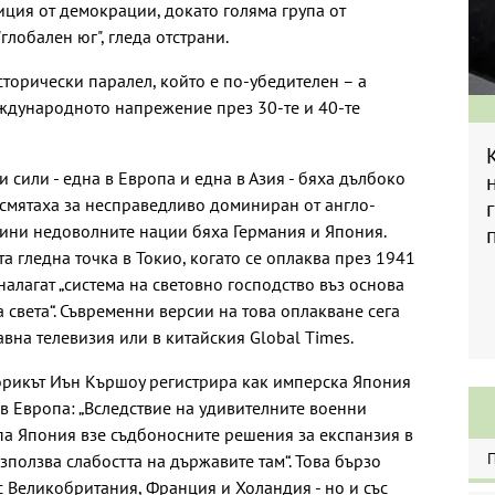
ция от демокрации, докато голяма група от
глобален юг", гледа отстрани.
торически паралел, който е по-убедителен – а
еждународното напрежение през 30-те и 40-те
ни сили - една в Европа и една в Азия - бяха дълбоко
 смятаха за несправедливо доминиран от англо-
дини недоволните нации бяха Германия и Япония.
 гледна точка в Токио, когато се оплаква през 1941
налагат „система на световно господство въз основа
 света“. Съвременни версии на това оплакване сега
вна телевизия или в китайския Global Times.
торикът Иън Кършоу регистрира как имперска Япония
 в Европа: „Вследствие на удивителните военни
па Япония взе съдбоносните решения за експанзия в
зползва слабостта на държавите там“. Това бързо
с Великобритания, Франция и Холандия - но и със