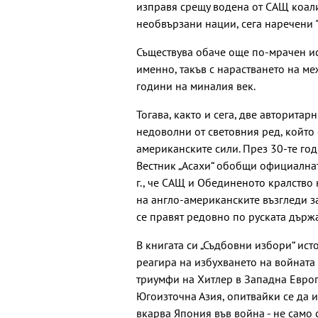
изправя срещу водена от САЩ коали
необвързани нации, сега наречени "
Съществува обаче още по-мрачен ис
именно, такъв с нарастването на м
години на миналия век.
Тогава, както и сега, две авторитар
недоволни от световния ред, който
американските сили. През 30-те го
Вестник „Асахи“ обобщи официалната
г., че САЩ и Обединеното кралство 
на англо-американските възгледи за
се правят редовно по руската държа
В книгата си „Съдбовни избори“ ис
реагира на избухването на войната
триумфи на Хитлер в Западна Евро
Югоизточна Азия, опитвайки се да и
вкарва Япония във война - не само 