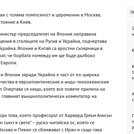
П
н с голяма помпозност и церемонии в Москва,
тояние в Киев.
S
 министър-председателят на Япония направиха
н
ения в столиците на Русия и Украйна, подчертава
Украйна. Япония и Китай са яростни съперници в
К
ират, че борбата помежду им ще бъде дълбоко
 Европа.
К
1
 и Япония заради Украйна е част от по-широка
ичества в евроатлантическия и индо-тихоокеанския
. Очертава се нещо, което все повече прилича на
А
е главният външнополитически коментатор на
с
ди това, което професорът от Харвард Греъм Алисън
П
г
съюз в света“ – руско-китайска ос, която се
р
Москва и Пекин се сближават с Иран и също така