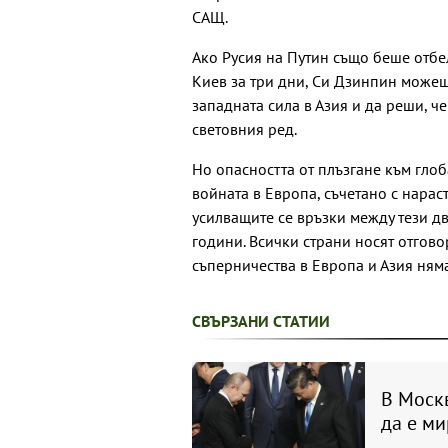
САЩ.
Ако Русия на Путин също беше отбе
Киев за три дни, Си Дзинпин може
западната сила в Азия и да реши, ч
световния ред.
Но опасността от плъзгане към гло
войната в Европа, съчетано с нарас
усилващите се връзки между тези два
години. Всички страни носят отговор
съперничества в Европа и Азия няма
СВЪРЗАНИ СТАТИИ
В Моск
да е ми