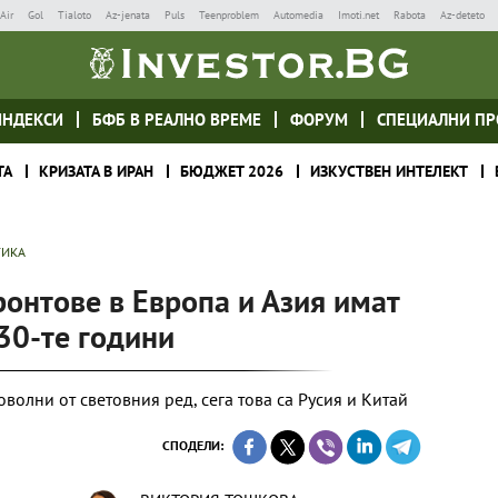
Air
Gol
Tialoto
Az-jenata
Puls
Teenproblem
Automedia
Imoti.net
Rabota
Az-deteto
ИНДЕКСИ
БФБ В РЕАЛНО ВРЕМЕ
ФОРУМ
СПЕЦИАЛНИ ПР
ТА
КРИЗАТА В ИРАН
БЮДЖЕТ 2026
ИЗКУСТВЕН ИНТЕЛЕКТ
ТИКА
онтове в Европа и Азия имат
30-те години
волни от световния ред, сега това са Русия и Китай
СПОДЕЛИ: