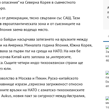
 опасения“ на Северна Корея в съвместното
А
оро.
 от демокрации, тясно свързани със САЩ. Тази
в евроатлантическата зона и от съюзниците на
Япония заема водещо място.
о Байдън насърчава затягането на връзките между
и на Америка. Миналата година Япония, Южна Корея,
аха за първи път на среща на НАТО. На нея бе
сочва Китай като заплаха за „интересите,
нса. Същите четири индо-тихоокеански страни ще
ез юли.
оволство в Москва и Пекин. Руско-китайското
равнище изрази „сериозна загриженост относно
ните връзки на НАТО с азиатско-тихоокеанските
 Aukus, новия пакт за сигурност между Австралия,