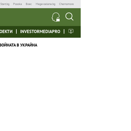
Start.bg
Posoka
Boec
Megavselena.bg
Chernomore
ОЕКТИ
INVESTORMEDIAPRO
ВОЙНАТА В УКРАЙНА