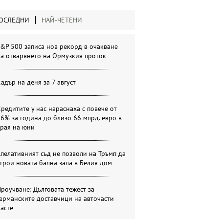
ОСЛЕДНИ
НАЙ-ЧЕТЕНИ
&P 500 записа нов рекорд в очакване
а отварянето на Ормузкия проток
адър на деня за 7 август
редитите у нас нараснаха с повече от
6% за година до близо 66 млрд. евро в
края на юни
пелативният съд не позволи на Тръмп да
трои новата бална зала в Белия дом
роучване: Дълговата тежест за
ерманските доставчици на авточасти
асте