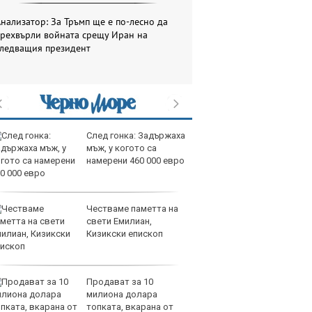
нализатор: За Тръмп ще е по-лесно да
прехвърли войната срещу Иран на
следващия президент
След гонка: Задържаха
да
мъж, у когото са
Дв
намерени 460 000 евро
65
4,
Честваме паметта на
пр
свети Емилиан,
Со
Кизикски епископ
Ма
Продават за 10
да
милиона долара
Тр
топката, вкарана от
12