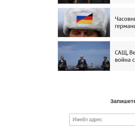
Часовни
герман
САЩ, Ве
война с