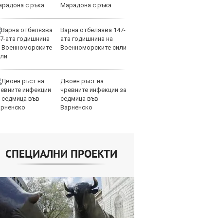
Марадона с ръка
95
Варна отбелязва 147-
пр
ата годишнина на
m2
Военноморските сили
23
Двоен ръст на
да
чревните инфекции за
Дв
седмица във
55
Варненско
4,
СПЕЦИАЛНИ ПРОЕКТИ