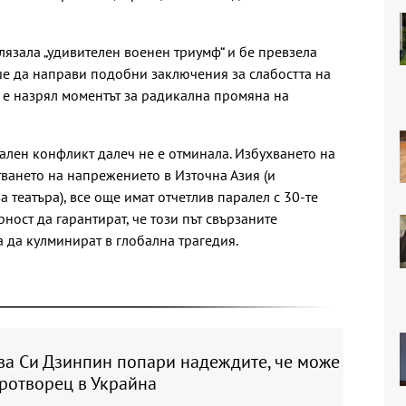
лязала „удивителен военен триумф“ и бе превзела
ше да направи подобни заключения за слабостта на
е е назрял моментът за радикална промяна на
бален конфликт далеч не е отминала. Избухването на
тването на напрежението в Източна Азия (и
 театъра), все още имат отчетлив паралел с 30-те
ност да гарантират, че този път свързаните
 да кулминират в глобална трагедия.
ва Си Дзинпин попари надеждите, че може
ротворец в Украйна