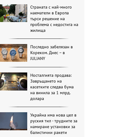
Страната с най-много
наематели в Европа
търси решение на
проблема с недостига на
жилища
Последно забелязан в
Кореком. Днес – в
JULIANY
Носталгията продава:
Завръщането на
касетките следва бума
на винила за 1 млрд.
долара
Украйна има нова цел в
руския тил - трудните за
намиране установки за
балистични ракети