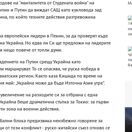
дове на "манталитета от Студената война" на
нпин и Путин да виждат САЩ като кукловода зад
чина, по който техните действия разтревожиха
а европейски лидери в Пекин, за да проверят къде
на Украйна. Но едва ли Си ще предложи на лидерите
я нещо повече от топли думи.
адението на Путин срещу Украйна като
ли маршируват. То се опасява, че руска победа в
зиатския регион. Както каза Кишида по време на
я май: „Украйна може да бъде Източна Азия утре“.
увеличение на разходите си за отбрана с една
Украйна беше драматична стъпка за Токио: за първи
ети зона на военни действия.
обални блока предизвика неизбежно говорене за
ци от този конфликт - руско-китайски съюз отново се