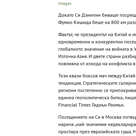
Images
Докато Си Дзинпин биваше посреща
Фумио Кишида беше на 800 км разс
Фактът, че президентът на Китай и
едновременни и конкурентни посещ
глобалното значение на войната в 
Източна Азия. И двете страни разб
повлияна от изхода на конфликта в
Този квази боксов мач между Китай
тенденция. Стратегическите съперн
региони постепенно се припокриват
единна геополитическа битка, пиш
Financial Times Гидиън Рахмън.
Посещението на Си в Москва потвър
нарича „най-значимия недеклариран 
простира през евразийската суша. 