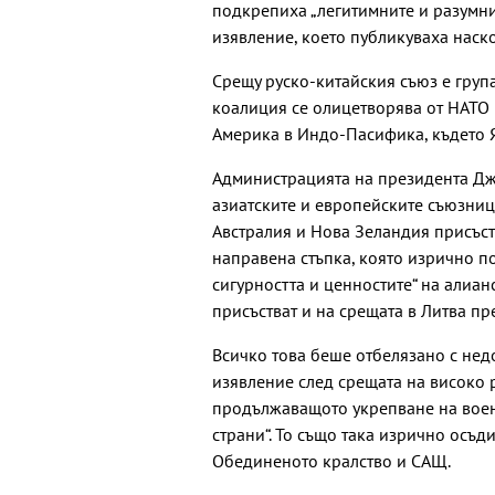
подкрепиха „легитимните и разумни
изявление, което публикуваха наск
Срещу руско-китайския съюз е група
коалиция се олицетворява от НАТО 
Америка в Индо-Пасифика, където 
Администрацията на президента Дж
азиатските и европейските съюзниц
Австралия и Нова Зеландия присъств
направена стъпка, която изрично по
сигурността и ценностите“ на алиа
присъстват и на срещата в Литва пр
Всичко това беше отбелязано с нед
изявление след срещата на високо 
продължаващото укрепване на воен
страни“. То също така изрично осъди
Обединеното кралство и САЩ.