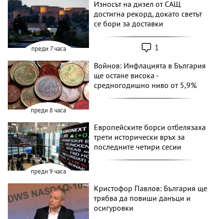
Износът на дизел от САЩ
достигна рекорд, докато светът
се бори за доставки
1
преди 7 часа
Войнов: Инфлацията в България
ще остане висока -
средногодишно ниво от 5,9%
преди 8 часа
Европейските борси отбелязаха
трети исторически връх за
последните четири сесии
преди 9 часа
Кристофор Павлов: България ще
трябва да повиши данъци и
осигуровки