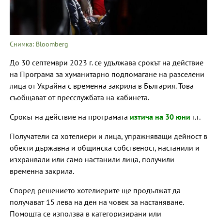
Снимка: Bloomberg
До 30 септември 2023 г. се удължава срокът на действие
на Програма за хуманитарно подпомагане на разселени
лица от Украйна с временна закрила в България. Това
съобщават от пресслужбата на кабинета.
Срокът на действие на програмата
изтича на 30 юни
т.г.
Получатели са хотелиери и лица, упражняващи дейност в
обекти държавна и общинска собственост, настанили и
изхранвали или само настанили лица, получили
временна закрила.
Според решението хотелиерите ще продължат да
получават 15 лева на ден на човек за настаняване.
Помощта се използва в категоризирани или