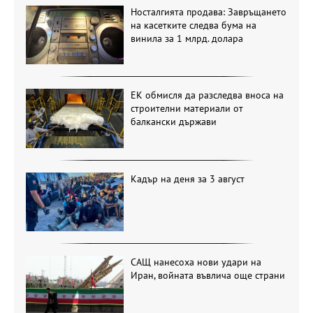
Носталгията продава: Завръщането
на касетките следва бума на
винила за 1 млрд. долара
ЕК обмисля да разследва вноса на
строителни материали от
балкански държави
Кадър на деня за 3 август
САЩ нанесоха нови удари на
Иран, войната въвлича още страни