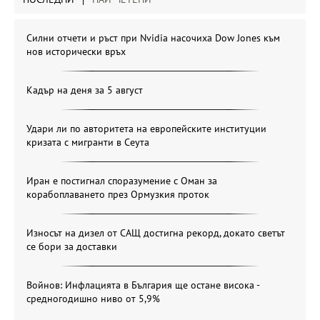
Силни отчети и ръст при Nvidia насочиха Dow Jones към
нов исторически връх
Кадър на деня за 5 август
Удари ли по авторитета на европейските институции
кризата с мигранти в Сеута
Иран е постигнал споразумение с Оман за
корабоплаването през Ормузкия проток
Износът на дизел от САЩ достигна рекорд, докато светът
се бори за доставки
Войнов: Инфлацията в България ще остане висока -
средногодишно ниво от 5,9%