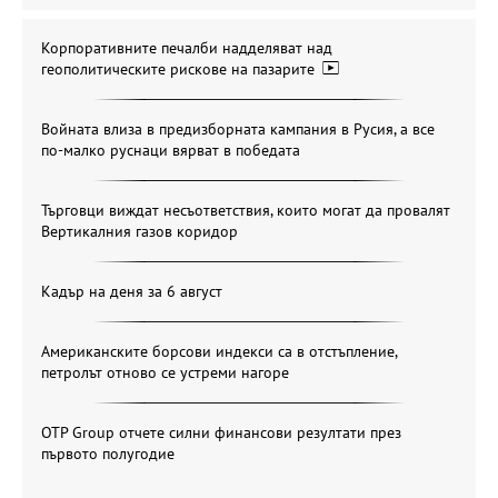
Корпоративните печалби надделяват над
геополитическите рискове на пазарите
Войната влиза в предизборната кампания в Русия, а все
по-малко руснаци вярват в победата
Търговци виждат несъответствия, които могат да провалят
Вертикалния газов коридор
Кадър на деня за 6 август
Американските борсови индекси са в отстъпление,
петролът отново се устреми нагоре
OTP Group отчете силни финансови резултати през
първото полугодие