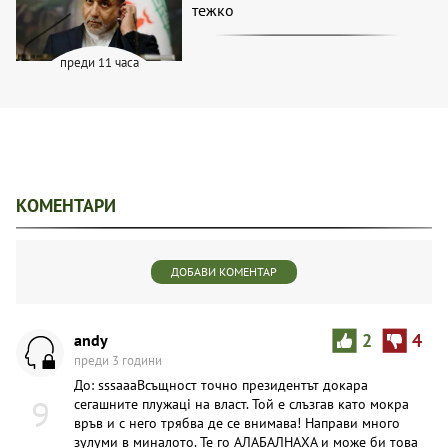
тежко
преди 11 часа
КОМЕНТАРИ
ДОБАВИ КОМЕНТАР
andy
2
4
преди 3 години
До: sssaaaВсъщност точно президентът докара
9
сегашните плyжaцi на власт. Той е слъзгав като мокра
връв и с него трябва де се внимава! Направи много
зyлyми в миналото. Те го АЛАБАЛНАХА и може би това