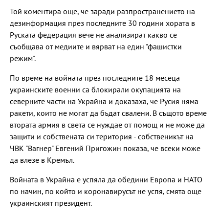
Той коментира още, че заради разпространението на
дезинформация през последните 30 години хората в
Руската федерация вече не анализират какво се
съобщава от медиите и вярват на един "фашистки
режим".
По време на войната през последните 18 месеца
украинските военни са блокирали окупацията на
северните части на Украйна и доказаха, че Русия няма
ракети, които не могат да бъдат свалени. В същото време
втората армия в света се нуждае от помощ и не може да
защити и собствената си територия - собственикът на
ЧВК "Вагнер" Евгений Пригожин показа, че всеки може
да влезе в Кремъл.
Войната в Украйна е успяла да обедини Европа и НАТО
по начин, по който и коронавирусът не успя, смята още
украинският президент.