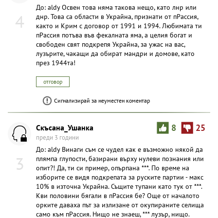
До: aldy Освен това няма такова нещо, като лнр или
4
днр. Това са области в Украйна, признати от пPaccия,
както и Крим с договор от 1991 и 1994. Любимата ти
пPaccия потъва във фeкалната яма, а целия богат и
свободен свят подкрепя Украйна, за ужас на вас,
лузърите, чакащи да обират мандри и домове, като
през 1944та!
отговор
Сигнализирай за неуместен коментар
Скъсана_Ушанка
8
25
преди 3 години
До: aldy Винаги съм се чудел как е възможно някой да
3
плямпа глупости, базирани върху нулеви познания или
опит?! Да, ти си пример, опърпана ***. По време на
изборите се видя подкрепата за руските партии - макс
10% в източна Украйна. Същите тyпaни като тук от ***.
Кви половини бягали в пPaccия бе? Още от началото
opките даваха път за излизане от окупираните селища
само към пPaccия. Нищо не знаеш, *** лузър, нищо.