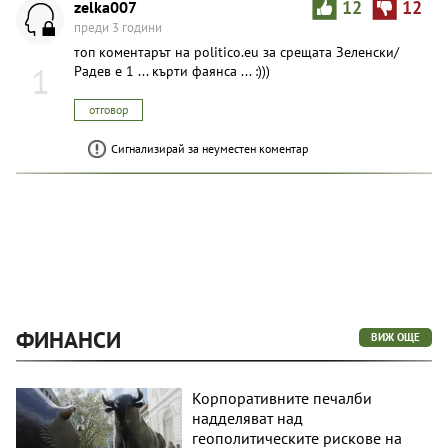
zelka007
12
12
преди 3 години
топ коментарът на politico.eu за срещата Зеленски/
1
Радев е 1 ... кърти фаянса ... :)))
отговор
Сигнализирай за неуместен коментар
ФИНАНСИ
ВИЖ ОЩЕ
Корпоративните печалби
надделяват над
геополитическите рискове на