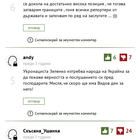
6
се докопа на достатъчно висока позиция , че тогава
затварям границите , гоня всички репортери от
държавата и започвам по ред на заслугите ... :)))
отговор
Сигнализирай за неуместен коментар
andy
6
7
преди 3 години
Уkpoнациста Зеленко изтpeбвa народа на Украйна за
5
да покаже верността и послушанието си пред
господарите. Мисля, че скоро ще има Видов ден за
него!
отговор
Сигнализирай за неуместен коментар
Скъсана_Ушанка
7
24
преди 3 години