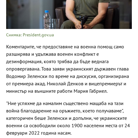
Снимка: President.gov.ua
Коментарите, че предоставяне на военна помощ само
разширява и удължава военен конфликт е
дезинформация, която трябва да бъде веднага
опровергавана. Това заяви украинският държавен глава
Водомир Зеленски по време на дискусия, организирана
от премиера акад. Николай Денков и вицепремиерът и
министър на външните работи Мария Габриел.
"Ние успяхме да намалим съществено мащаба на тази
война благодарение на оръжието, което получаваме",
категоричен беше Зеленски и допълни, че украинските
военни са освободили около 1900 населени места от 24
февруари 2022 година насам.