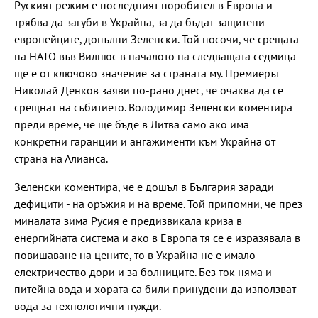
Руският режим е последният поробител в Европа и
трябва да загуби в Украйна, за да бъдат защитени
европейците, допълни Зеленски. Той посочи, че срещата
на НАТО във Вилнюс в началото на следващата седмица
ще е от ключово значение за страната му. Премиерът
Николай Денков заяви по-рано днес, че очаква да се
срещнат на събитието. Володимир Зеленски коментира
преди време, че ще бъде в Литва само ако има
конкретни гаранции и ангажименти към Украйна от
страна на Алианса.
Зеленски коментира, че е дошъл в България заради
дефицити - на оръжия и на време. Той припомни, че през
миналата зима Русия е предизвикала криза в
енергийната система и ако в Европа тя се е изразявала в
повишаване на цените, то в Украйна не е имало
електричество дори и за болниците. Без ток няма и
питейна вода и хората са били принудени да използват
вода за технологични нужди.