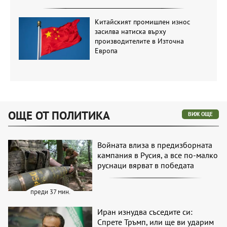
Китайският промишлен износ
засилва натиска върху
производителите в Източна
Европа
ОЩЕ ОТ ПОЛИТИКА
ВИЖ ОЩЕ
Войната влиза в предизборната
кампания в Русия, а все по-малко
руснаци вярват в победата
преди 37 мин.
Иран изнудва съседите си:
Спрете Тръмп, или ще ви ударим