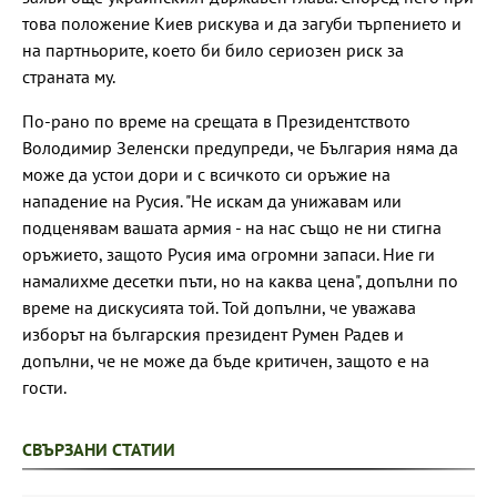
това положение Киев рискува и да загуби търпението и
на партньорите, което би било сериозен риск за
страната му.
По-рано по време на срещата в Президентството
Володимир Зеленски предупреди, че България няма да
може да устои дори и с всичкото си оръжие на
нападение на Русия. "Не искам да унижавам или
подценявам вашата армия - на нас също не ни стигна
оръжието, защото Русия има огромни запаси. Ние ги
намалихме десетки пъти, но на каква цена", допълни по
време на дискусията той. Той допълни, че уважава
изборът на българския президент Румен Радев и
допълни, че не може да бъде критичен, защото е на
гости.
СВЪРЗАНИ СТАТИИ