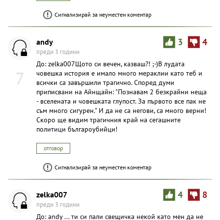
Сигнализирай за неуместен коментар
andy
3
4
преди 3 години
До: zelka007Щото си вечен, казваш?! ;-)В лудата
7
човешка история е имало много мераклии като теб и
всички са завършили трагично. Според думи
приписвани на Айнщайн: "Познавам 2 безкрайни неща
- вселената и човешката глупост. За първото все пак не
съм много сигурен." И да не са негови, са много верни!
Скоро ще видим трагичния край на сегашните
политици българоубийци!
отговор
Сигнализирай за неуместен коментар
zelka007
4
8
преди 3 години
До: andy ... ти си пали свещичка некой като мен да не