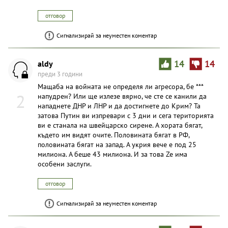
отговор
Сигнализирай за неуместен коментар
aldy
14
14
преди 3 години
Мащаба на войната не определя ли агресора, бе ***
2
напудрен? Или ще излезе вярно, че сте се канили да
нападнете ДНР и ЛНР и да достигнете до Крим? Та
затова Путин ви изпревари с 3 дни и сега територията
ви е станала на швейцарско сирене. А хората бягат,
където им видят очите. Половината бягат в РФ,
половината бягат на запад. А укрия вече е под 25
милиона. А беше 43 милиона. И за това Ze има
особени заслуги.
отговор
Сигнализирай за неуместен коментар