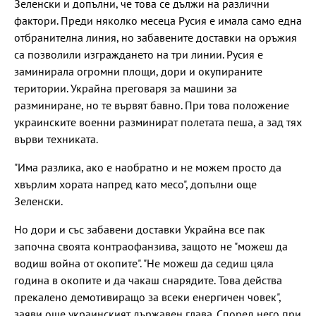
Зеленски и допълни, че това се дължи на различни
фактори. Преди няколко месеца Русия е имала само една
отбранителна линия, но забавените доставки на оръжия
са позволили изграждането на три линии. Русия е
заминирала огромни площи, дори и окупираните
територии. Украйна преговаря за машини за
разминиране, но те вървят бавно. При това положение
украинските военни разминират полетата пеша, а зад тях
върви техниката.
"Има разлика, ако е наобратно и не можем просто да
хвърлим хората напред като месо", допълни още
Зеленски.
Но дори и със забавени доставки Украйна все пак
започна своята контраофанзива, защото не "можеш да
водиш война от окопите". "Не можеш да седиш цяла
година в окопите и да чакаш снарядите. Това действа
прекалено демотивиращо за всеки енергичен човек",
заяви още украинският държавен глава. Според него при