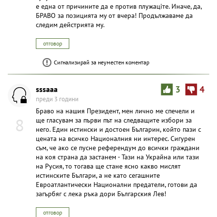
е една от причините да е против плyжaцiте. Иначе, да,
БРАВО за позицията му от вчера! Продължаваме да
следим дейстрията му.
отговор
Сигнализирай за неуместен коментар
sssaaa
3
4
преди 3 години
Браво на нашия Президент, мен лично ме спечели и
8
ще гласувам за първи път на следващите избори за
него. Един истински и достоен Българин, който пази с
цената на всичко Националния ни интерес. Сигурен
съм, че ако се пусне референдум до всички граждани
на коя страна да застанем - Тази на Украйна или тази
на Русия, то тогава ще стане ясно какво мислят
истинските Българи, а не като сегашните
Евроатлантически Национални предатели, готови да
загърбяг с лека ръка дори Българския Лев!
отговор