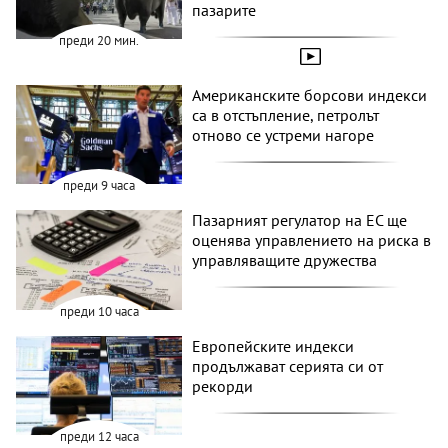
пазарите
преди 20 мин.
Американските борсови индекси
са в отстъпление, петролът
отново се устреми нагоре
преди 9 часа
Пазарният регулатор на ЕС ще
оценява управлението на риска в
управляващите дружества
преди 10 часа
Европейските индекси
продължават серията си от
рекорди
преди 12 часа