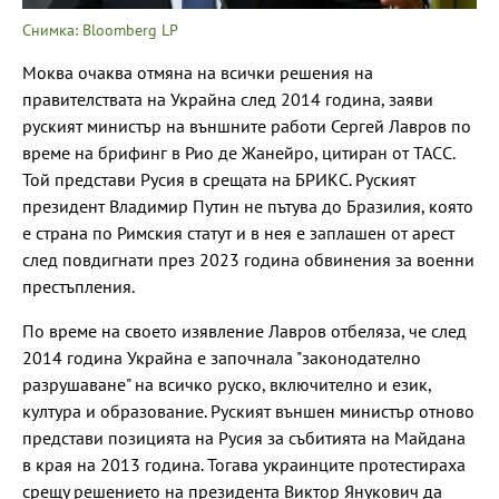
Снимка: Bloomberg LP
Моква очаква отмяна на всички решения на
правителствата на Украйна след 2014 година, заяви
руският министър на външните работи Сергей Лавров по
време на брифинг в Рио де Жанейро, цитиран от ТАСС.
Той представи Русия в срещата на БРИКС. Руският
президент Владимир Путин не пътува до Бразилия, която
е страна по Римския статут и в нея е заплашен от арест
след повдигнати през 2023 година обвинения за военни
престъпления.
По време на своето изявление Лавров отбеляза, че след
2014 година Украйна е започнала "законодателно
разрушаване" на всичко руско, включително и език,
култура и образование. Руският външен министър отново
представи позицията на Русия за събитията на Майдана
в края на 2013 година. Тогава украинците протестираха
срещу решението на президента Виктор Янукович да