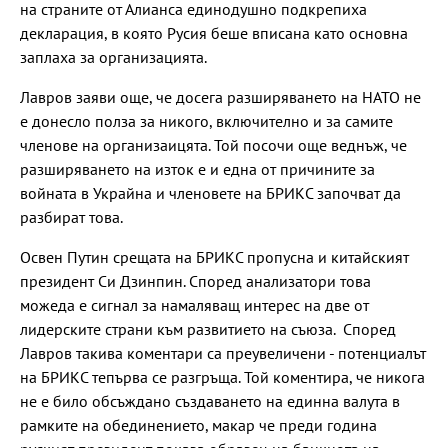
на страните от Алианса единодушно подкрепиха
декларация, в която Русия беше вписана като основна
заплаха за организацията.
Лавров заяви още, че досега разширяването на НАТО не
е донесло полза за никого, включително и за самите
членове на организаицята. Той посочи още веднъж, че
разширяването на изток е и една от причините за
войната в Украйна и членовете на БРИКС започват да
разбират това.
Освен Путин срещата на БРИКС пропусна и китайският
президент Си Дзинпин. Според анализатори това
можеда е сигнал за намаляващ интерес на две от
лидерските страни към развитието на съюза. Според
Лавров такива коментари са преувеличени - потенциалът
на БРИКС тепърва се разгръща. Той коментира, че никога
не е било обсъждано създаването на единна валута в
рамките на обединението, макар че преди година