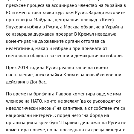
прекъсне процеса за асоциирано членство на Украйна в
ЕС и вместо това заяви курс към Русия. Заради масовите
протести (на Майдана, централния площад в Киев)
Янукович избяга в Русия, а Москва обяви, че в Украйна
се извършва държавен преврат. В Кремъл неведнъж
коментират, че държавните органи оттогава са
нелегитимни, макар и избрани при признати от
световната общност за честни и демократични избори.
През 2014 година Русия реално започна своето
настъпление, анексирайки Крим и започвайки военни
действия в Донбас.
По време на брифинга Лавров коментира още, че има
членове на НАТО, които не желаят "да се ръководят от
идеологически насоки" на капитана, а от собствените си
национални интереси. Според него "на борда на
организацията зрее бунт". Първият дипломат на Русия не
коментира повече, но на последната си среща лидерите