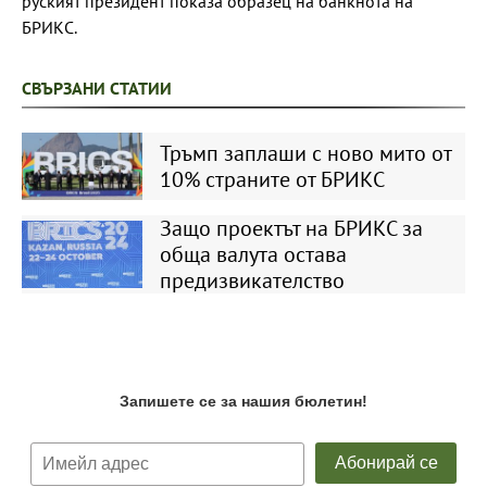
руският президент показа образец на банкнота на
БРИКС.
СВЪРЗАНИ СТАТИИ
Тръмп заплаши с ново мито от
10% страните от БРИКС
Защо проектът на БРИКС за
обща валута остава
предизвикателство