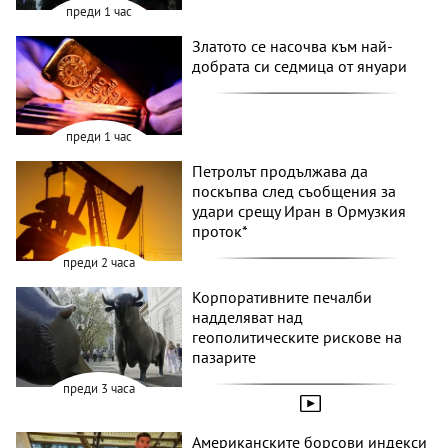
преди 1 час
Златото се насочва към най-
добрата си седмица от януари
преди 1 час
Петролът продължава да
поскъпва след съобщения за
удари срещу Иран в Ормузкия
проток*
преди 2 часа
Корпоративните печалби
надделяват над
геополитическите рискове на
пазарите
преди 3 часа
Американските борсови индекси