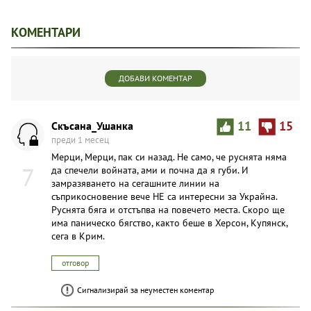
КОМЕНТАРИ
ДОБАВИ КОМЕНТАР
Скъсана_Ушанка
11
15
преди 1 месец
Мерци, Мерци, пак си назад. Не само, че руснята няма
7
да спечели войната, ами и почна да я губи. И
замразяването на сегашните линии на
съприкосновение вече НЕ са интересни за Украйна.
Руснята бяга и отстъпва на повечето места. Скоро ще
има паническо бягство, както беше в Херсон, Купянск,
сега в Крим.
отговор
Сигнализирай за неуместен коментар