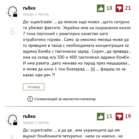
гъбко
18
21
преди 1 месец
До: supertrader ... да поясня още млако , щото сигурно
6
ти убягват фактите . Украйна има на съхранение около
7 тона плутоний с реакторно качество като
отработено гориво . Само за няколко месеца може да
го превърне в такъв с необходимата концентрация за
ядрена бомба с тактически заряд . Сиреч , да преведа ,
има на склад м/у 300 и 400 тактически ядрени бомби .
И има ракета , дето минава на парад през машшшква ,
и може да носи 1 тон боезаряд ... :))) ... фащаш ли за
какво иде реч ?!
отговор
Сигнализирай за неуместен коментар
гъбко
15
19
преди 1 месец
До: supertrader ... е да де , ама украинците ще им
5
върнат бонбонките петкратно . нали си наясно , че