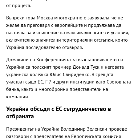
от процеса.
Въпреки това Москва многократно е заявявала, че не
желае да преговаря с европейците и продължава да
настоява за изпълнение на максималистките си условия,
включително значителни териториални отстъпки, които
Украйна последователно отхвърля.
Домакини на Конференцията за възстановяването на
Украйна са полският премиер Доналд Туск и неговата
украинска колежка Юлия Свириденко. В срещата
участват също ЕС, Г-7 и други институции като Световната
банка, както и многобройни представители на
компании.
Украйна обсъди с ЕС сътрудничество в
отбраната
Президентът на Украйна Володимир Зеленски проведе
разговори с председателя на Европейската комисия