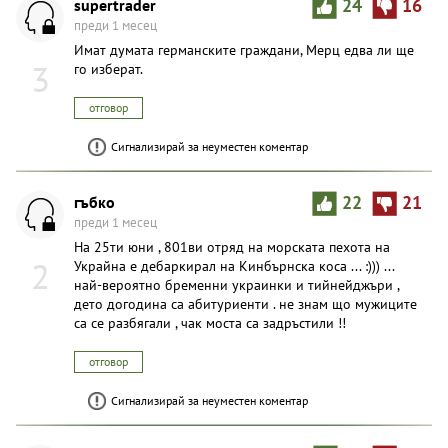
supertrader
24
16
преди 1 месец
Имат думата германските граждани, Мерц едва ли ще
3
го изберат.
отговор
Сигнализирай за неуместен коментар
гъбко
22
21
преди 1 месец
На 25ти юни , 801ви отряд на морската пехота на
2
Украйна е дебаркирал на Кинбърнска коса ... :))) ...
най-вероятно бременни украинки и тийнейджъри ,
дето догодина са абитуриенти . не знам що мужиците
са се разбягали , чак моста са задръстили !!
отговор
Сигнализирай за неуместен коментар