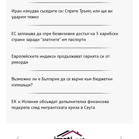
Иран изнудва съседите си: Спрете Тръмп, или ще ви
ударим тежко
ЕС заплашва да спре безвизовия достъп на 5 карибски
страни заради "златните" им паспорти
Европейските индекси продължават серията си от
рекорди
Възможно ли е България да се върне към бюджетни
излишъци?
ЕК и Испания обсъждат допълнителна финансова
подкрепа след мигрантската криза в Сеута