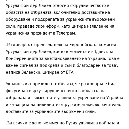
Урсула фон дер Лайен относно сътрудничеството в
областта на отбраната, включително доставките на
оборудване и подкрепата за украинските въоръжени
сили, предаде Укринформ, като цитира изявление на
украинския президент в Телеграм.
„Разговарях с председателя на Европейската комисия
Урсула фон дер Лайен, която в момента е в Гданск за
Конференцията за възстановяването на Украйна. Това е
важен сигнал за подкрепа и съм ѝ благодарен за това",
написа Зеленски, цитиран от БТА.
Украинският президент отбеляза, че разговорът е бил
фокусиран върху сътрудничеството в областта на
отбраната и съвместните усилия за укрепване на Украйна
и за защита на цивилните от руските атаки, включително
доставките за украинските въоръжени сили.
„За всички е ясно, че именно Русия удължава войната и