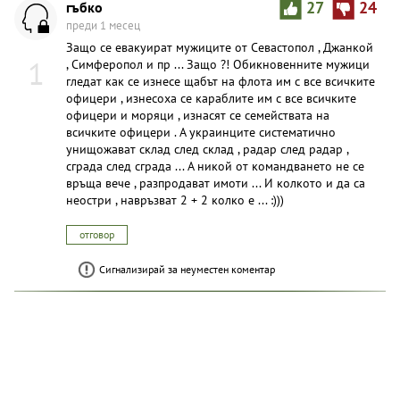
гъбко
27
24
преди 1 месец
Защо се евакуират мужиците от Севастопол , Джанкой
1
, Симферопол и пр ... Защо ?! Обикновенните мужици
гледат как се изнесе щабът на флота им с все всичките
офицери , изнесоха се караблите им с все всичките
офицери и моряци , изнасят се семействата на
всичките офицери . А украинците систематично
унищожават склад след склад , радар след радар ,
сграда след сграда ... А никой от командването не се
връща вече , разпродават имоти ... И колкото и да са
неостри , навръзват 2 + 2 колко е ... :)))
отговор
Сигнализирай за неуместен коментар