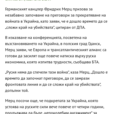
Германският канцлер Фридрих Мерц призова за
незабавно започване на преговори за прекратяване на
войната в Украйна, като заяви, че е дошло времето да се
„сложи край на убийствата“, цитиран от ДПА.
В изказване на конференцията, посветена на
възстановяването на Украйна, в полския град Гданск,
Мерц заяви, че Европа и трансатлантическият алианс са
готови да засилят още повече натиска върху руска
икономика, която изпитва трудности, съобщава БТА.
„Русия няма да спечели тази война“, каза Мерц. „Дошло е
времето да започнат преговори, да се замрази
фронтовата линия и да се сложи край на убийствата“,
допълни той.
Мерц посочи още, че подкрепата за Украйна, която
устоява на руските сили вече повече от четири години,
продължава да бъде „непоколебим ангажимент“ за