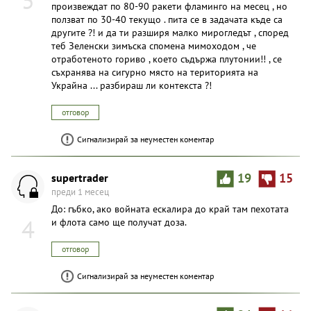
произвеждат по 80-90 ракети фламинго на месец , но
ползват по 30-40 текущо . пита се в задачата къде са
другите ?! и да ти разширя малко мирогледът , според
теб Зеленски зимъска спомена мимоходом , че
отработеното гориво , което съдържа плутонии!! , се
съхранява на сигурно място на територията на
Украйна ... разбираш ли контекста ?!
отговор
Сигнализирай за неуместен коментар
supertrader
19
15
преди 1 месец
До: гъбко, ако войната ескалира до край там пехотата
4
и флота само ще получат доза.
отговор
Сигнализирай за неуместен коментар