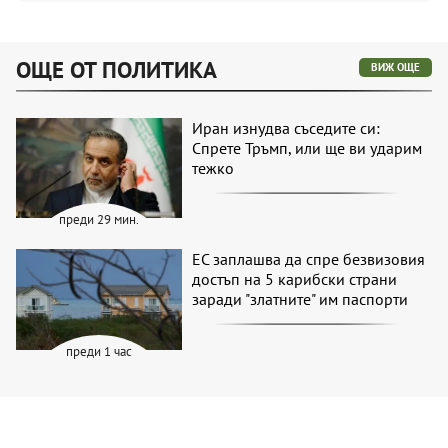
ОЩЕ ОТ ПОЛИТИКА
ВИЖ ОЩЕ
Иран изнудва съседите си:
Спрете Тръмп, или ще ви ударим
тежко
преди 29 мин.
ЕС заплашва да спре безвизовия
достъп на 5 карибски страни
заради "златните" им паспорти
преди 1 час