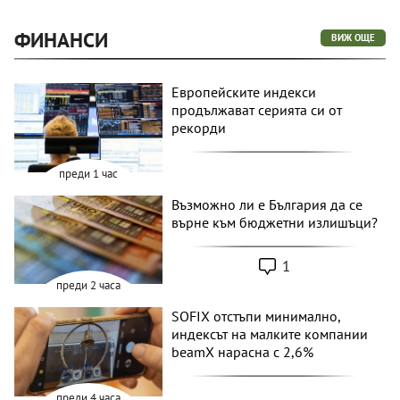
ФИНАНСИ
ВИЖ ОЩЕ
Европейските индекси
продължават серията си от
рекорди
преди 1 час
Възможно ли е България да се
върне към бюджетни излишъци?
1
преди 2 часа
SOFIX отстъпи минимално,
индексът на малките компании
beamX нарасна с 2,6%
преди 4 часа