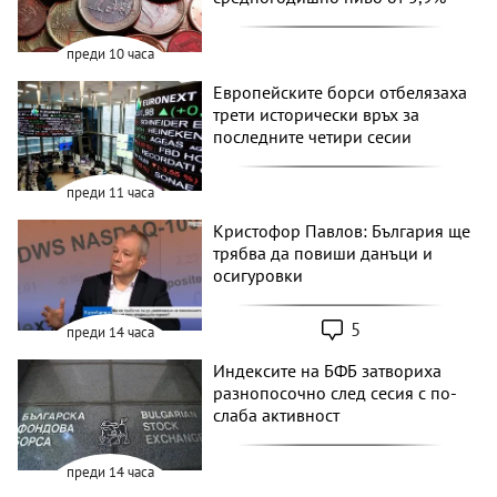
преди 10 часа
Европейските борси отбелязаха
трети исторически връх за
последните четири сесии
преди 11 часа
Кристофор Павлов: България ще
трябва да повиши данъци и
осигуровки
5
преди 14 часа
Индексите на БФБ затвориха
разнопосочно след сесия с по-
слаба активност
преди 14 часа