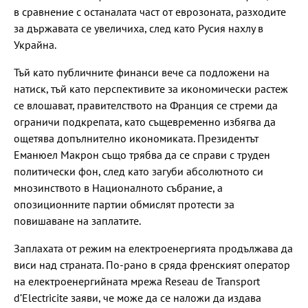
в сравнение с останалата част от еврозоната, разходите
за държавата се увеличиха, след като Русия нахлу в
Украйна.
Тъй като публичните финанси вече са подложени на
натиск, тъй като перспективите за икономически растеж
се влошават, правителството на Франция се стреми да
ограничи подкрепата, като същевременно избягва да
ощетява допълнително икономиката. Президентът
Еманюел Макрон също трябва да се справи с труден
политически фон, след като загуби абсолютното си
мнозинството в Националното събрание, а
опозиционните партии обмислят протести за
повишаване на заплатите.
Заплахата от режим на електроенергията продължава да
виси над страната. По-рано в сряда френският оператор
на електроенергийната мрежа Reseau de Transport
d’Electricite заяви, че може да се наложи да издава