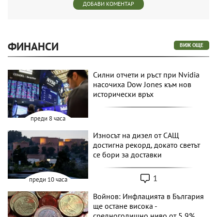
ДОБАВИ КОМЕНТАР
ФИНАНСИ
ВИЖ ОЩЕ
Силни отчети и ръст при Nvidia
насочиха Dow Jones към нов
исторически връх
преди 8 часа
Износът на дизел от САЩ
достигна рекорд, докато светът
се бори за доставки
1
преди 10 часа
Войнов: Инфлацията в България
ще остане висока -
средногодишно ниво от 5,9%