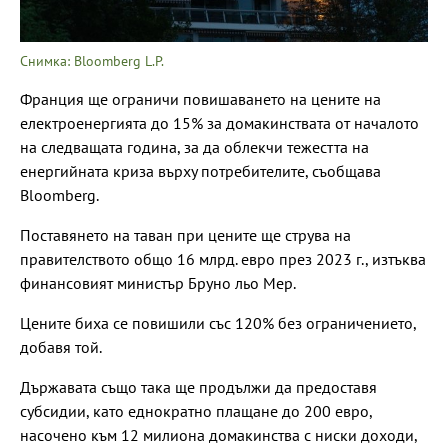
Снимка: Bloomberg L.P.
Франция ще ограничи повишаването на цените на
електроенергията до 15% за домакинствата от началото
на следващата година, за да облекчи тежестта на
енергийната криза върху потребителите, съобщава
Bloomberg.
Поставянето на таван при цените ще струва на
правителството общо 16 млрд. евро през 2023 г., изтъква
финансовият министър Бруно льо Мер.
Цените биха се повишили със 120% без ограничението,
добавя той.
Държавата също така ще продължи да предоставя
субсидии, като еднократно плащане до 200 евро,
насочено към 12 милиона домакинства с ниски доходи,