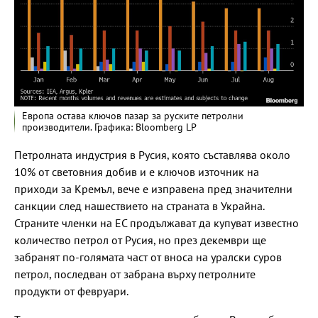
Европа остава ключов пазар за руските петролни
производители. Графика: Bloomberg LP
Петролната индустрия в Русия, която съставлява около
10% от световния добив и е ключов източник на
приходи за Кремъл, вече е изправена пред значителни
санкции след нашествието на страната в Украйна.
Страните членки на ЕС продължават да купуват известно
количество петрол от Русия, но през декември ще
забранят по-голямата част от вноса на уралски суров
петрол, последван от забрана върху петролните
продукти от февруари.