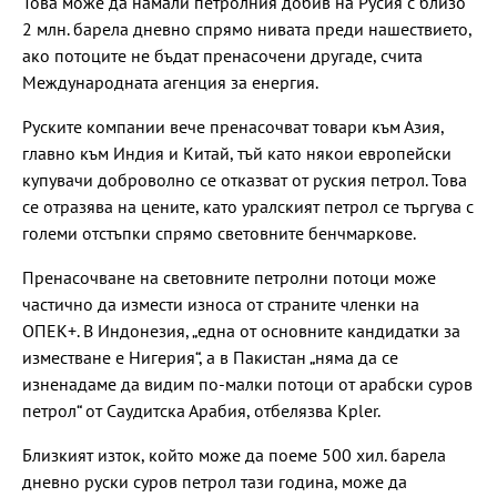
Това може да намали петролния добив на Русия с близо
2 млн. барела дневно спрямо нивата преди нашествието,
ако потоците не бъдат пренасочени другаде, счита
Международната агенция за енергия.
Руските компании вече пренасочват товари към Азия,
главно към Индия и Китай, тъй като някои европейски
купувачи доброволно се отказват от руския петрол. Това
се отразява на цените, като уралският петрол се търгува с
големи отстъпки спрямо световните бенчмаркове.
Пренасочване на световните петролни потоци може
частично да измести износа от страните членки на
ОПЕК+. В Индонезия, „една от основните кандидатки за
изместване е Нигерия“, а в Пакистан „няма да се
изненадаме да видим по-малки потоци от арабски суров
петрол“ от Саудитска Арабия, отбелязва Kpler.
Близкият изток, който може да поеме 500 хил. барела
дневно руски суров петрол тази година, може да