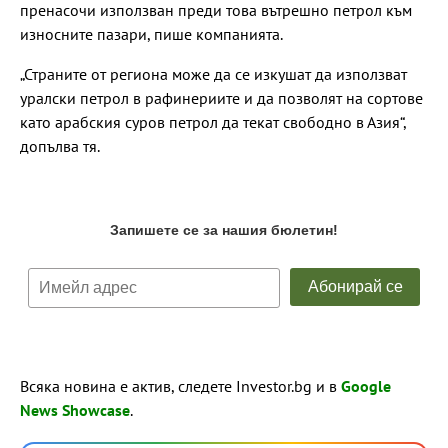
пренасочи използван преди това вътрешно петрол към
износните пазари, пише компанията.
„Страните от региона може да се изкушат да използват
уралски петрол в рафинериите и да позволят на сортове
като арабския суров петрол да текат свободно в Азия“,
допълва тя.
Всяка новина е актив, следете Investor.bg и в
Google
News Showcase
.