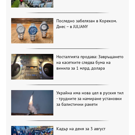
Последно забелязан в Кореком.
Днес – в JULIANY
Носталгията продава: Завръщането
на касетките следва бума на
винила за 1 млрд. долара
Украйна има нова цел в руския тил
- трудните за намиране установки
за балистични ракети
Кадър на деня за 3 август