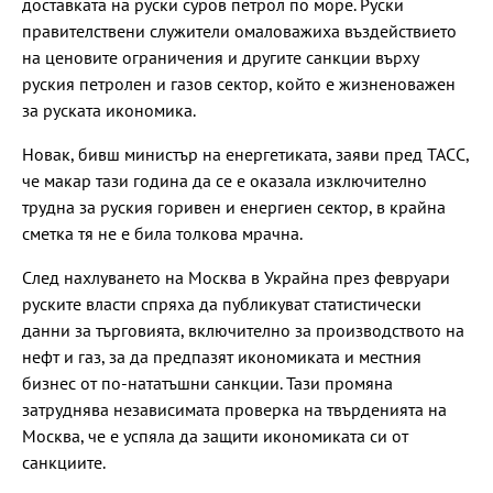
доставката на руски суров петрол по море. Руски
правителствени служители омаловажиха въздействието
на ценовите ограничения и другите санкции върху
руския петролен и газов сектор, който е жизненоважен
за руската икономика.
Новак, бивш министър на енергетиката, заяви пред ТАСС,
че макар тази година да се е оказала изключително
трудна за руския горивен и енергиен сектор, в крайна
сметка тя не е била толкова мрачна.
След нахлуването на Москва в Украйна през февруари
руските власти спряха да публикуват статистически
данни за търговията, включително за производството на
нефт и газ, за да предпазят икономиката и местния
бизнес от по-нататъшни санкции. Тази промяна
затруднява независимата проверка на твърденията на
Москва, че е успяла да защити икономиката си от
санкциите.