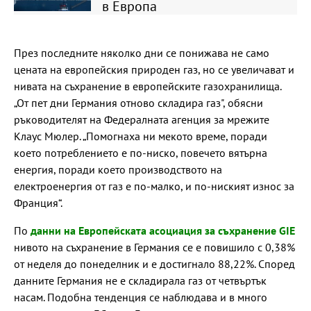
в Европа
През последните няколко дни се понижава не само
цената на европейския природен газ, но се увеличават и
нивата на съхранение в европейските газохранилища.
„От пет дни Германия отново складира газ", обясни
ръководителят на Федералната агенция за мрежите
Клаус Мюлер. „Помогнаха ни мекото време, поради
което потреблението е по-ниско, повечето вятърна
енергия, поради което производството на
електроенергия от газ е по-малко, и по-ниският износ за
Франция“.
По
данни на Европейската асоциация за съхранение GIE
нивото на съхранение в Германия се е повишило с 0,38%
от неделя до понеделник и е достигнало 88,22%. Според
данните Германия не е складирала газ от четвъртък
насам. Подобна тенденция се наблюдава и в много