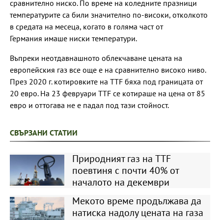
сравнително ниско. По време на коледните празници
температурите са били значително по-високи, отколкото
в средата на месеца, когато в голяма част от
Германия имаше ниски температури.
Въпреки неотдавнашното облекчаване цената на
европейския газ все още е на сравнително високо ниво.
През 2020 г. котировките на TTF бяха под границата от
20 евро. На 23 февруари TTF се котираше на цена от 85
евро и оттогава не е падал под тази стойност.
СВЪРЗАНИ СТАТИИ
Природният газ на TTF
поевтиня с почти 40% от
началото на декември
Мекото време продължава да
натиска надолу цената на газа