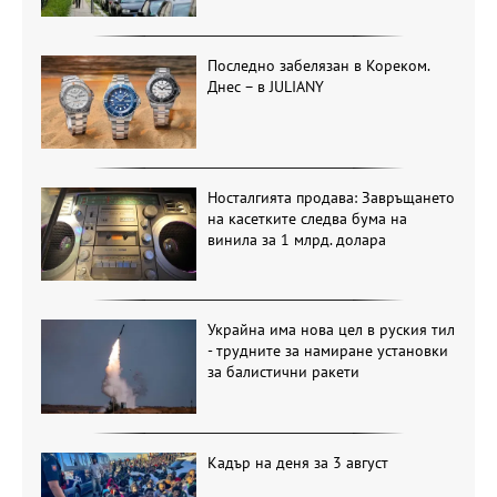
Последно забелязан в Кореком.
Днес – в JULIANY
Носталгията продава: Завръщането
на касетките следва бума на
винила за 1 млрд. долара
Украйна има нова цел в руския тил
- трудните за намиране установки
за балистични ракети
Кадър на деня за 3 август