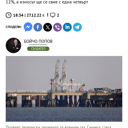
12%, а износът ще се свие с една четвърт
18:34 | 27.12.22 г.
2
СПОДЕЛИ:
БОЙЧО ПОПОВ
СЪЗДАТЕЛ
Първият германски терминал за втечнен газ. Снимка: Liesa