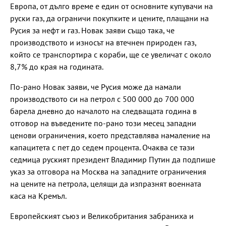
Европа, от дълго време е един от основните купувачи на
руски газ, да ограничи покупките и цените, плащани на
Русия за нефт и газ. Новак заяви също така, че
производството и износът на втечнен природен газ,
който се транспортира с кораби, ще се увеличат с около
8,7% до края на годината.
По-рано Новак заяви, че Русия може да намали
производството си на петрол с 500 000 до 700 000
барела дневно до началото на следващата година в
отговор на въведените по-рано този месец западни
ценови ограничения, което представлява намаление на
капацитета с пет до седем процента. Очаква се тази
седмица руският президент Владимир Путин да подпише
указ за отговора на Москва на западните ограничения
на цените на петрола, целящи да изпразнят военната
каса на Кремъл.
Европейският съюз и Великобритания забраниха и