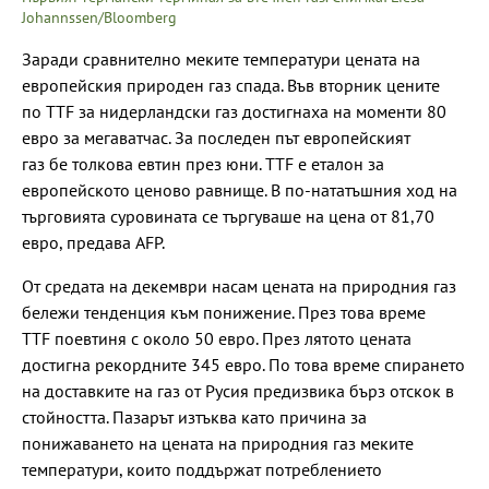
Johannssen/Bloomberg
Заради сравнително меките температури цената на
европейския природен газ спада. Във вторник цените
по TTF за нидерландски газ достигнаха на моменти 80
евро за мегаватчас. За последен път европейският
газ бе толкова евтин през юни. TTF е еталон за
европейското ценово равнище. В по-нататъшния ход на
търговията суровината се търгуваше на цена от 81,70
евро, предава AFP.
От средата на декември насам цената на природния газ
бележи тенденция към понижение. През това време
TTF поевтиня с около 50 евро. През лятото цената
достигна рекордните 345 евро. По това време спирането
на доставките на газ от Русия предизвика бърз отскок в
стойността. Пазарът изтъква като причина за
понижаването на цената на природния газ меките
температури, които поддържат потреблението