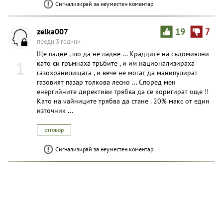
Сигнализирай за неуместен коментар
zelka007
19
7
преди 3 години
Ще падне , шо да не падне ... Крадците на съдомиялни
1
като си гръмнаха тръбите , и им национализираха
газохранилищата , и вече не могат да манипулират
газовият пазар толкова лесно ... Според мен
енергийните директиви трябва да се коригират още !!
Като на чайниците трябва да стане . 20% макс от един
източник ...
отговор
Сигнализирай за неуместен коментар