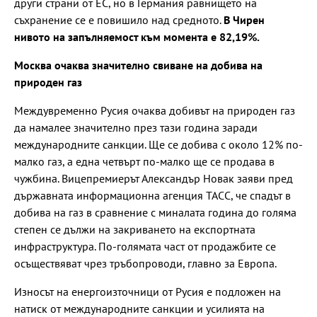
други страни от ЕС, но в Германия равнището на
съхранение се е повишило над средното.
В Чирен
нивото на запълняемост към момента е 82,19%.
Москва очаква значително свиване на добива на
природен газ
Междувременно Русия очаква добивът на природен газ
да намалее значително през тази година заради
международните санкции. Ще се добива с около 12% по-
малко газ, а една четвърт по-малко ще се продава в
чужбина. Вицепремиерът Александър Новак заяви пред
държавната информационна агенция ТАСС, че спадът в
добива на газ в сравнение с миналата година до голяма
степен се дължи на закриването на експортната
инфраструктура. По-голямата част от продажбите се
осъществяват чрез тръбопроводи, главно за Европа.
Износът на енергоизточници от Русия е подложен на
натиск от международните санкции и усилията на