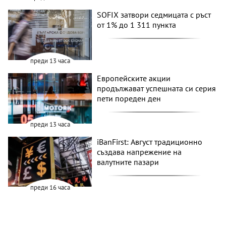
SOFIX затвори седмицата с ръст
от 1% до 1 311 пункта
преди 13 часа
Европейските акции
продължават успешната си серия
пети пореден ден
преди 13 часа
iBanFirst: Август традиционно
създава напрежение на
валутните пазари
преди 16 часа