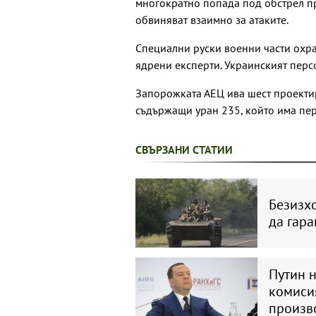
многократно попада под обстрел пр
обвиняват взаимно за атаките.
Специални руски военни части охра
ядрени експерти. Украинският перс
Запорожката АЕЦ ива шест проекти
съдържащи уран 235, който има пер
СВЪРЗАНИ СТАТИИ
Безизхо
да гара
Путин 
комиси
произв