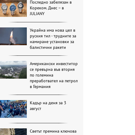
Последно забелязан в
Кореком. Днес – в
JULIANY
Украйна има нова цел в
руския тил - трудните за
намиране установки за
балистични ракети
Американски инвеститор
се превърна във втория
по големина
преработвател на петрол
в Германия
Кадър на деня за 3
август
Светът премина ключова