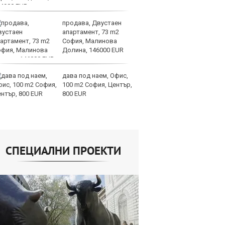
Бъфет
продава, Двустаен
Ир
апартамент, 73 m2
от
София, Малинова
за
Долина, 146000 EUR
О
дава под наем, Офис,
Ис
100 m2 София, Център,
па
800 EUR
о
СПЕЦИАЛНИ ПРОЕКТИ