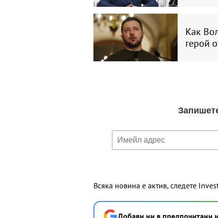
Как Во
герой о
Всяка новина е актив, следете Inves
Добави ни в предпочитани 