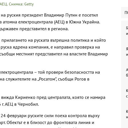
АЕЦ. Снимка: Getty
П
 на руския президент Владимир Путин е посетил
 атомна електроцентрала (АЕЦ) в Южна Украйна.
Г
ържавен представител в региона.
и
а прилагането на руската вътрешна политика и който
 руска ядрена компания, е направил проверка на
Я
 съобщи местният представител на властите Владимир
и
А
електроцентрала – той провери безопасността на
б
а служителите на „Росатом“, съобщи Рогов в
К
с
се вижда Кириенко пред централата, която се намира
 г. АЕЦ в Чернобил.
К
 24 февруари руските сили поеха контрола върху
н
рт. Обектът е в близост до фронтовата линия и