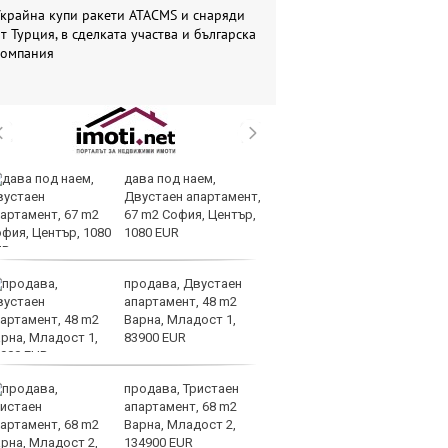
крайна купи ракети ATACMS и снаряди
т Турция, в сделката участва и българска
компания
дава под наем,
Ма
Двустаен апартамент,
им
67 m2 София, Център,
Я
1080 EUR
продава, Двустаен
Ис
апартамент, 48 m2
ст
Варна, Младост 1,
о
83900 EUR
у
продава, Тристаен
Н
апартамент, 68 m2
Be
Варна, Младост 2,
за
134900 EUR
па