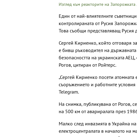
Изглед към реакторите на Запорожката 
Един от най-влиятелните съветници
контролираната от Русия Запорожка
Това съобщи представляващ Русия д
Сергей Кириенко, който отговаря з
е бивш ръководител на държавната
безопасността на украинската АЕЦ,
Рогов, цитиран от Ройтерс.
„Сергей Кириенко посети атомната 
съоръжението и работните условия н
Telegram.
На снимка, публикувана от Рогов, 
на 500 км от авариралата през 1986
Малко след инвазията в Украйна на
електроцентралата в началото на ма