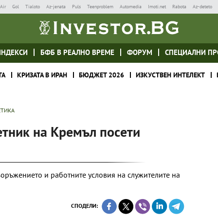
Air
Gol
Tialoto
Az-jenata
Puls
Teenproblem
Automedia
Imoti.net
Rabota
Az-deteto
ИНДЕКСИ
БФБ В РЕАЛНО ВРЕМЕ
ФОРУМ
СПЕЦИАЛНИ ПР
ТА
КРИЗАТА В ИРАН
БЮДЖЕТ 2026
ИЗКУСТВЕН ИНТЕЛЕКТ
ЕТИКА
етник на Кремъл посети
ъоръжението и работните условия на служителите на
СПОДЕЛИ: