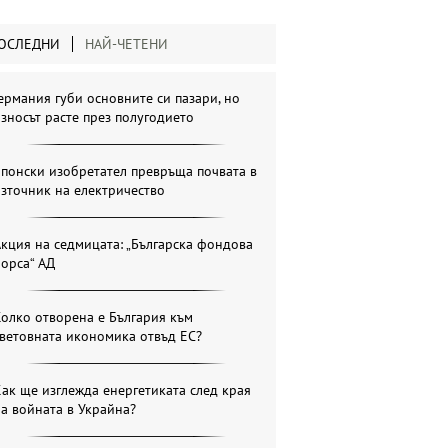
ОСЛЕДНИ
НАЙ-ЧЕТЕНИ
ермания губи основните си пазари, но
зносът расте през полугодието
понски изобретател превръща почвата в
зточник на електричество
кция на седмицата: „Българска фондова
орса“ АД
олко отворена е България към
ветовната икономика отвъд ЕС?
ак ще изглежда енергетиката след края
а войната в Украйна?