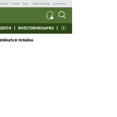
Start.bg
Posoka
Boec
Megavselena.bg
Chernomore
ОЕКТИ
INVESTORMEDIAPRO
ВОЙНАТА В УКРАЙНА