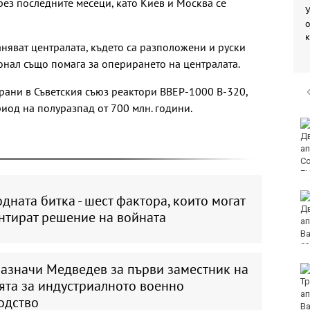
ез последните месеци, като Киев и Москва се
У
о
няват централата, където са разположени и руски
онал също помага за оперирането на централата.
рани в Съветския съюз реактори ВВЕР-1000 В-320,
иод на полуразпад от 700 млн. години.
Ракът на простатата
на Джо Байдън се е
разпространил
Условията за туризъм
дната битка - шест фактора, които могат
в планините са добри
нтират решение на войната
назначи Медведев за първи заместник на
Пьотр Нестеров е на
финал в Пловдив
ята за индустриалното военно
одство