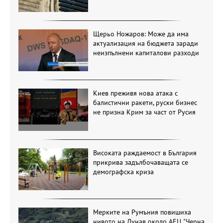
Щерьо Ножаров: Може да има
актуализация на бюджета заради
неизпълнени капиталови разходи
Киев преживя нова атака с
балистични ракети, руски бизнес
не призна Крим за част от Русия
Високата раждаемост в България
прикрива задълбочаващата се
демографска криза
Мерките на Румъния повишиха
нивото на Дунав около АЕЦ "Черна