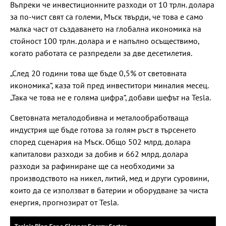
Въпреки че инвестиционните разходи от 10 трлн. долара
за по-чист свят са големи, Мъск твърди, че това е само
малка част от създаването на глобална икономика на
стойност 100 трлн. долара и е напълно осъществимо,
когато работата се разпредели за две десетилетия.
„След 20 години това ще бъде 0,5% от световната
икономика“, каза той пред инвеститори миналия месец.
„Така че това не е голяма цифра“, добави шефът на Tesla.
Световната металодобивна и металообработваща
индустрия ще бъде готова за голям ръст в търсенето
според сценария на Мъск. Общо 502 млрд. долара
капиталови разходи за добив и 662 млрд. долара
разходи за рафиниране ще са необходими за
производството на никел, литий, мед и други суровини,
които да се използват в батерии и оборудване за чиста
енергия, прогнозират от Tesla.