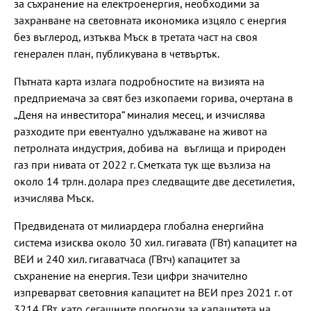
за съхранение на електроенергия, необходими за
захранване на световната икономика изцяло с енергия
без въглерод, изтъква Мъск в третата част на своя
генерален план, публикувана в четвъртък.
Пътната карта излага подробностите на визията на
предприемача за свят без изкопаеми горива, очертана в
„Деня на инвеститора“ миналия месец, и изчислява
разходите при евентуално удължаване на живот на
петролната индустрия, добива на въглища и природен
газ при нивата от 2022 г. Сметката тук ще възлиза на
около 14 трлн. долара през следващите две десетилетия,
изчислява Мъск.
Предвидената от милиардера глобална енергийна
система изисква около 30 хил. гигавата (ГВт) капацитет на
ВЕИ и 240 хил. гигаватчаса (ГВтч) капацитет за
съхранение на енергия. Тези цифри значително
изпреварват световния капацитет на ВЕИ през 2021 г. от
3214 ГВт, като сегашните прогнози за капацитета на