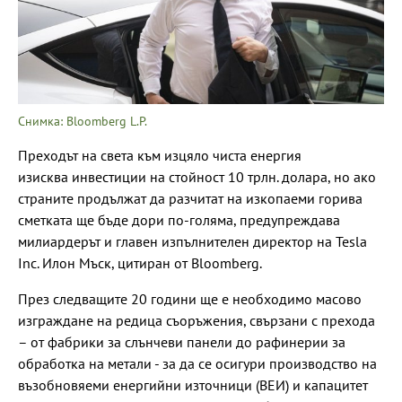
Снимка: Bloomberg L.P.
Преходът на света към изцяло чиста енергия
изисква инвестиции на стойност 10 трлн. долара, но ако
страните продължат да разчитат на изкопаеми горива
сметката ще бъде дори по-голяма, предупреждава
милиардерът и главен изпълнителен директор на Tesla
Inc. Илoн Мъск, цитиран от Bloomberg.
През следващите 20 години ще е необходимо масово
изграждане на редица съоръжения, свързани с прехода
– от фабрики за слънчеви панели до рафинерии за
обработка на метали - за да се осигури производство на
възобновяеми енергийни източници (ВЕИ) и капацитет