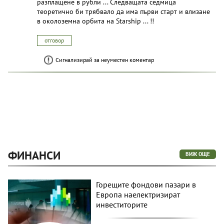
разплащене в рубли ... Следващата седмица
теоретично би трябвало да има първи старт и влизане
в околоземна орбита на Starship ... !!
отговор
Сигнализирай за неуместен коментар
ФИНАНСИ
ВИЖ ОЩЕ
Горещите фондови пазари в
Европа наелектризират
инвеститорите