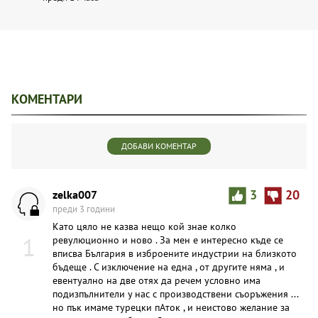
КОМЕНТАРИ
ДОБАВИ КОМЕНТАР
zelka007
3
20
преди 3 години
Като цяло не казва нещо кой знае колко
1
ревулюционно и ново . За мен е интересно къде се
вписва България в изброените индустрии на близкото
бъдеще . С изключение на една , от другите няма , и
евентуално на две отях да речем условно има
подизпълнители у нас с производствени съоръжения ...
но пък имаме турецки пАток , и неистово желание за