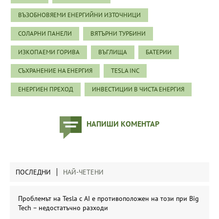
ВЪЗОБНОВЯЕМИ ЕНЕРГИЙНИ ИЗТОЧНИЦИ
СОЛАРНИ ПАНЕЛИ
ВЯТЪРНИ ТУРБИНИ
ИЗКОПАЕМИ ГОРИВА
ВЪГЛИЩА
БАТЕРИИ
СЪХРАНЕНИЕ НА ЕНЕРГИЯ
TESLA INC
ЕНЕРГИЕН ПРЕХОД
ИНВЕСТИЦИИ В ЧИСТА ЕНЕРГИЯ
НАПИШИ КОМЕНТАР
ПОСЛЕДНИ
НАЙ-ЧЕТЕНИ
Проблемът на Tesla с AI е противоположен на този при Big
Tech – недостатъчно разходи