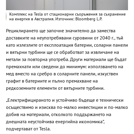
Комплекс на Tesla от стационарни съоръжения за съхранение
на енергия в Австралия. Източник: Bloomberg L.P.
Рециклирането ще започне значително да замества
доставките на неупотребявани суровини от 2040 г., тъй
като излезлите от експлоатация батерии, соларни панели
и вятърни турбини ще се обработват за извличане на
метали за повторна употреба. Други материали ще бъдат
премахнати или сведени до минимум: използването на
мед вместо на сребро в соларните панели, изкуствен
графит в батериите и пълно премахване на
редкоземните елементи от вятърните турбини.
„Електрифицираното и устойчиво бъдеще е технически
осъществимо и изисква по-малко инвестиции и по-малко
добив на материали, отколкото поддържането на
днешната неустойчива енергийна икономика“,
подчертават от Tesla.