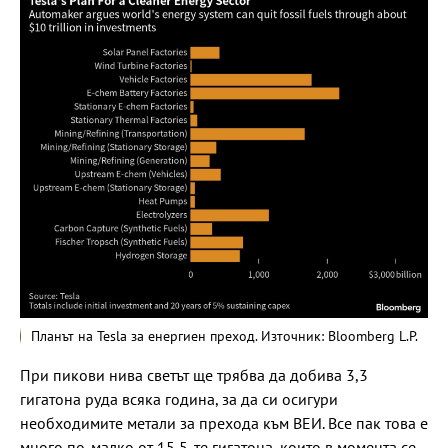
Планът на Tesla за енергиен преход. Източник: Bloomberg L.P.
При пикови нива светът ще трябва да добива 3,3
гигатона руда всяка година, за да си осигури
необходимите метали за прехода към ВЕИ. Все пак това е
много по-малко от 15,5-те гигатона, които в момента се