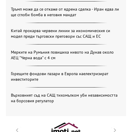
Тръмп може да се откаже от ядрена сделка - Иран едва ли
ще сглоби бомба в неговия мандат
Китай прокарва червени линии за икономическия си
модел преди търговски преговори със САЩ и ЕС
Мерките на Румъния повишиха нивото на Дунав около
АЕЦ "Черна вода" с 4 см
Горещите фондови пазари в Европа наелектризират
инвеститорите
Върховният съд на САЩ тихомълком уби независимостта
на борсовия регулатор