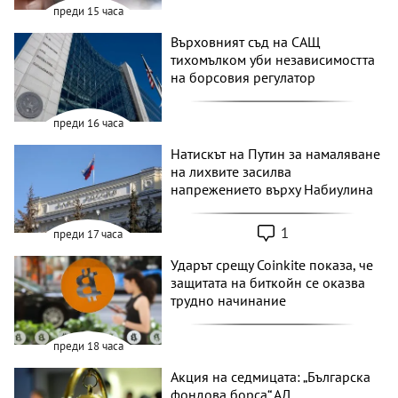
преди 15 часа
Върховният съд на САЩ
тихомълком уби независимостта
на борсовия регулатор
преди 16 часа
Натискът на Путин за намаляване
на лихвите засилва
напрежението върху Набиулина
1
преди 17 часа
Ударът срещу Coinkite показа, че
защитата на биткойн се оказва
трудно начинание
преди 18 часа
Акция на седмицата: „Българска
фондова борса“ АД