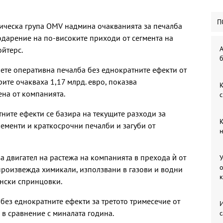
П
мическа група OMV надмина очакванията за печалба
годарение на по-високите приходи от сегмента на
А
ойтерс.
б
ете оперативна печалба без еднократните ефекти от
рите очакваха 1,17 млрд. евро, показва
К
ена от компанията.
с
ните ефекти се базира на текущите разходи за
К
ементи и краткосрочни печалби и загуби от
н
а двигател на растежа на компанията в прехода ѝ от
У
о
произвежда химикали, използвани в газови и водни
ински спринцовки.
 без еднократните ефекти за третото тримесечие от
И
е в сравнение с миналата година.
с