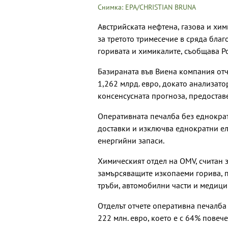
Снимка: EPA/CHRISTIAN BRUNA
Австрийската нефтена, газова и хи
за третото тримесечие в сряда бла
горивата и химикалите, съобщава Р
Базираната във Виена компания отч
1,262 млрд. евро, докато анализато
консенсусната прогноза, предостав
Оперативната печалба без еднократ
доставки и изключва еднократни ел
енергийни запаси.
Химическият отдел на OMV, считан з
замърсяващите изкопаеми горива, 
тръби, автомобилни части и медиц
Отделът отчете оперативна печалба
222 млн. евро, което е с 64% повеч