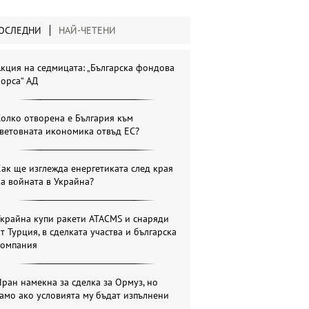
ОСЛЕДНИ
НАЙ-ЧЕТЕНИ
кция на седмицата: „Българска фондова
орса“ АД
олко отворена е България към
ветовната икономика отвъд ЕС?
ак ще изглежда енергетиката след края
а войната в Украйна?
крайна купи ракети ATACMS и снаряди
т Турция, в сделката участва и българска
компания
ран намекна за сделка за Ормуз, но
амо ако условията му бъдат изпълнени