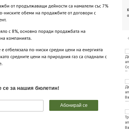
жби от продължаващи дейности са намалели със 7%
К
по-ниските обеми на продажбите от договори с
о
ент.
ляло с 8%, основно поради продажбата на
 на компанията.
 е отбелязала по-ниски средни цени на енергията
Днес затварят
, като средните цени на природния газ са спаднали с
временно улицата,
водеща към Морска
.
гара-Варна
Валежи в
следобедните часове
днес
Огнеборците са
реагирали на 136
сигнала през
последното