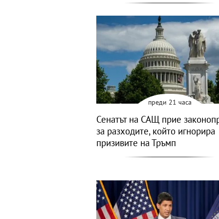
преди 21 часа
Сенатът на САЩ прие законоп
за разходите, който игнорира
призивите на Тръмп