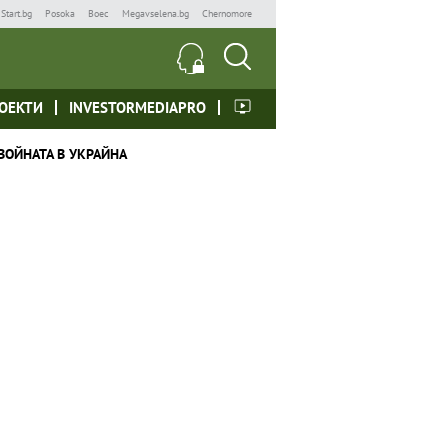
Start.bg
Posoka
Boec
Megavselena.bg
Chernomore
ОЕКТИ
INVESTORMEDIAPRO
ВОЙНАТА В УКРАЙНА