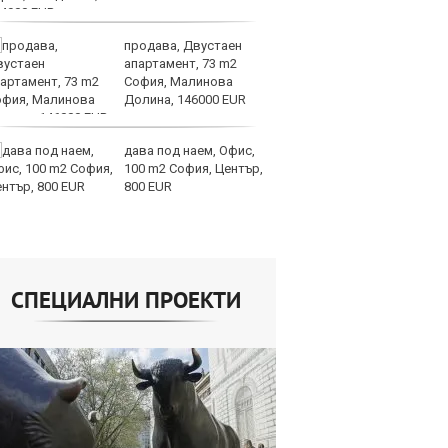
продава, Двустаен
Ис
апартамент, 73 m2
па
София, Малинова
о
Долина, 146000 EUR
дава под наем, Офис,
В
100 m2 София, Център,
ик
800 EUR
но
СПЕЦИАЛНИ ПРОЕКТИ