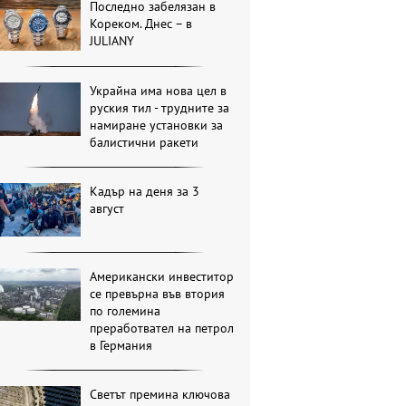
Последно забелязан в
Кореком. Днес – в
JULIANY
Украйна има нова цел в
руския тил - трудните за
намиране установки за
балистични ракети
Кадър на деня за 3
август
Американски инвеститор
се превърна във втория
по големина
преработвател на петрол
в Германия
Светът премина ключова