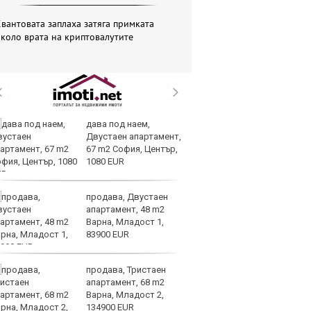
вантовата заплаха затяга примката
коло врата на криптовалутите
дава под наем,
Ис
Двустаен апартамент,
ст
67 m2 София, Център,
о
1080 EUR
у
продава, Двустаен
Н
апартамент, 48 m2
Be
Варна, Младост 1,
за
83900 EUR
па
Бъфет
продава, Тристаен
Ир
апартамент, 68 m2
от
Варна, Младост 2,
за
134900 EUR
О