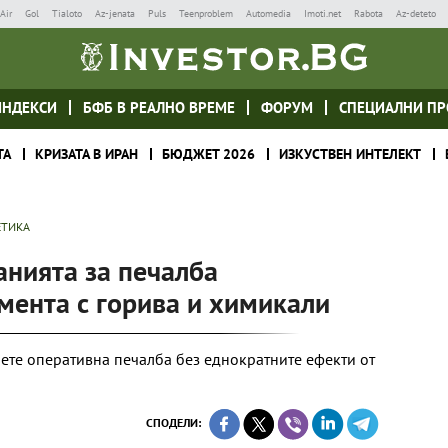
Air
Gol
Tialoto
Az-jenata
Puls
Teenproblem
Automedia
Imoti.net
Rabota
Az-deteto
ИНДЕКСИ
БФБ В РЕАЛНО ВРЕМЕ
ФОРУМ
СПЕЦИАЛНИ ПР
ТА
КРИЗАТА В ИРАН
БЮДЖЕТ 2026
ИЗКУСТВЕН ИНТЕЛЕКТ
ЕТИКА
нията за печалба
мента с горива и химикали
ете оперативна печалба без еднократните ефекти от
СПОДЕЛИ: