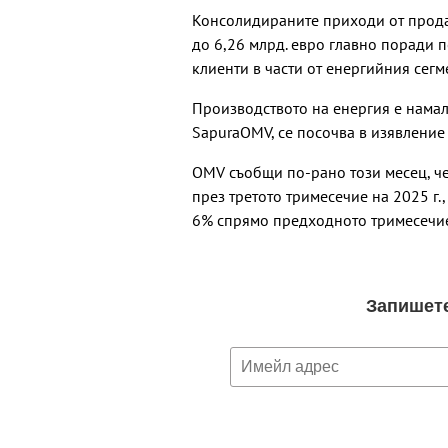
Консолидираните приходи от прода
до 6,26 млрд. евро главно поради 
клиенти в части от енергийния сегм
Производството на енергия е нама
SapuraOMV, се посочва в изявление
OMV съобщи по-рано този месец, че
през третото тримесечие на 2025 г.
6% спрямо предходното тримесечие