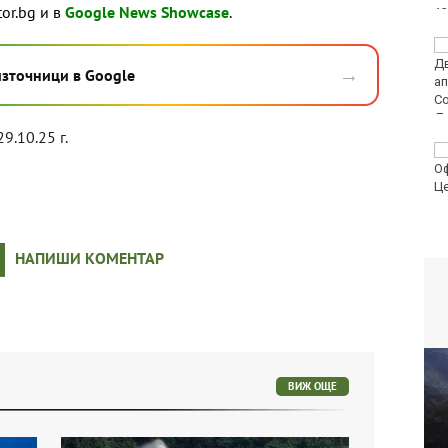
tor.bg и в
Google News Showcase
.
денонощие
Мачовете и спортът по
ТВ днес (9 август)
→
източници в Google
29.10.25 г.
Виц на деня - 9 август
НАПИШИ КОМЕНТАР
ВИЖ ОЩЕ