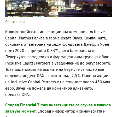
Снимка: dpa
Калифорнийската инвестиционна компания Inclusive
Capital Partners влиза в германската Bayer. Компанията,
основана от ветерана на хедж фондовете Джефри Убен
през 2020 г., придоби 0,83% дял в базираната в
Леверкузен земеделска и фармацевтична група, съобщи
Inclusive Capital Partners в уведомление до регулаторите.
Това даде тласък на акциите на Bayer: те са лидер във
водещия индекс DAX с плюс от над 2,5%. Пакетът акции
на Inclusive Capital Partners е на стойност около 430 млн.
евро. Bayer не пожела да коментира влизането,
предава DPA.
Според Financial Times инвестицията се случва в ключов
за Bayer момент
. Според информатори химическата и