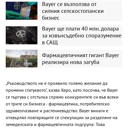
Bayer се възползва от
силния селскостопански
бизнес
Bayer ще плати 40 млн. долара
за извънсъдебно споразумение
в САЩ
Фармацевтичният гигант Bayer
реализира нова загуба
„Ръководството не е проявило голямо желание да
промени статуквото", казва Херо, като посочва, че Bayer
се търгува с отстъпка спрямо конкурентите си във всеки
от трите си бизнеса - фармацевтика, потребителско
здравеопазване и растениевъдство. Bayer винаги е
отхвърлял повтарящите се спекулации за разделяне на
земеделската и фармацевтичната подгрупа: Това