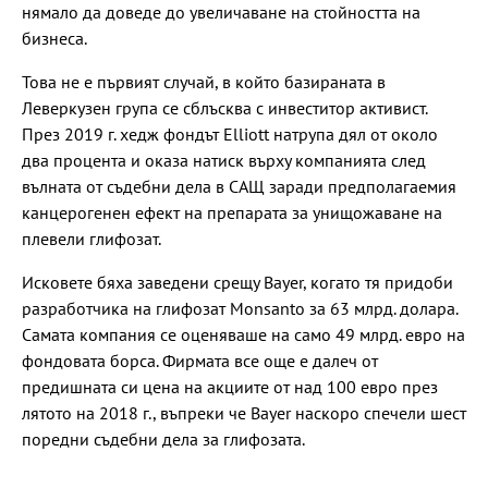
нямало да доведе до увеличаване на стойността на
бизнеса.
Това не е първият случай, в който базираната в
Леверкузен група се сблъсква с инвеститор активист.
През 2019 г. хедж фондът Elliott натрупа дял от около
два процента и оказа натиск върху компанията след
вълната от съдебни дела в САЩ заради предполагаемия
канцерогенен ефект на препарата за унищожаване на
плевели глифозат.
Исковете бяха заведени срещу Bayer, когато тя придоби
разработчика на глифозат Monsanto за 63 млрд. долара.
Самата компания се оценяваше на само 49 млрд. евро на
фондовата борса. Фирмата все още е далеч от
предишната си цена на акциите от над 100 евро през
лятото на 2018 г., въпреки че Bayer наскоро спечели шест
поредни съдебни дела за глифозата.