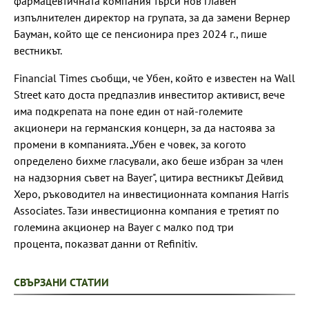
фармацевтичната компания търси нов главен
изпълнителен директор на групата, за да замени Вернер
Бауман, който ще се пенсионира през 2024 г., пише
вестникът.
Financial Times съобщи, че Убен, който е известен на Wall
Street като доста предпазлив инвеститор активист, вече
има подкрепата на поне един от най-големите
акционери на германския концерн, за да настоява за
промени в компанията. „Убен е човек, за когото
определено бихме гласували, ако беше избран за член
на надзорния съвет на Bayer", цитира вестникът Дейвид
Херо, ръководител на инвестиционната компания Harris
Associates. Тази инвестиционна компания е третият по
големина акционер на Bayer с малко под три
процента, показват данни от Refinitiv.
СВЪРЗАНИ СТАТИИ