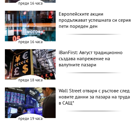
преди 16 часа
Европейските акции
продължават успешната си серия
пети пореден ден
преди 16 часа
iBanFirst: Август традиционно
създава напрежение на
валутните пазари
преди 18 часа
Wall Street отваря с ръстове след
новите данни за пазара на труда
в САЩ*
преди 19 часа