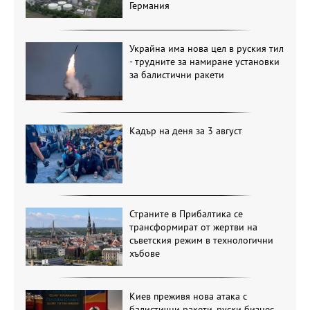
Германия
Украйна има нова цел в руския тил
- трудните за намиране установки
за балистични ракети
Кадър на деня за 3 август
Страните в Прибалтика се
трансформират от жертви на
съветския режим в технологични
хъбове
Киев преживя нова атака с
балистични ракети, руски бизнес