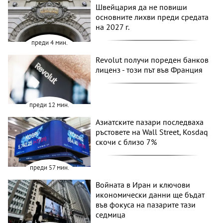
Швейцария да не повиши
основните лихви преди средата
на 2027 г.
преди 4 мин.
Revolut получи пореден банков
лиценз - този път във Франция
преди 12 мин.
Азиатските пазари последваха
ръстовете на Wall Street, Kosdaq
скочи с близо 7%
преди 57 мин.
Войната в Иран и ключови
икономически данни ще бъдат
във фокуса на пазарите тази
седмица