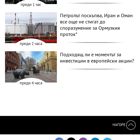
преди 1 час
Петролът поскъпва, Иран и Оман
все още не стигат до
споразумение за Ормузкия
проток*
преди 2 часа
Подходящ ли е моментът за
инвестиции в европейски акции?
преди 4 часа
НАГОРЕ