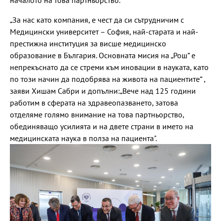
„За нас като компания, е чест да си сътрудничим с
Медицински университет – София, най-старата и най-
престижна институция за висше медицинско
образование в България. Основната мисия на „Рош“ е
непрекъснато да се стреми към иновации в науката, като
по този начин да подобрява на живота на пациентите“ ,
заяви Хишам Сабри и допълни:„Вече над 125 години
работим в сферата на здравеопазването, затова
отделяме голямо внимание на това партньорство,
обединяващо усилията и на двете страни в името на
медицинската наука в полза на пациента".