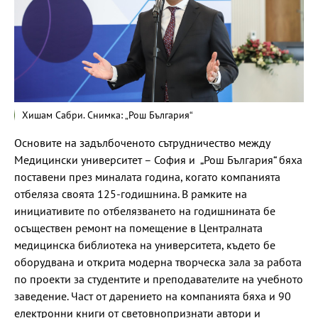
Хишам Сабри. Снимка: „Рош България“
Основите на задълбоченото сътрудничество между
Медицински университет – София и „Рош България“ бяха
поставени през миналата година, когато компанията
отбеляза своята 125-годишнина. В рамките на
инициативите по отбелязването на годишнината бе
осъществен ремонт на помещение в Централната
медицинска библиотека на университета, където бе
оборудвана и открита модерна творческа зала за работа
по проекти за студентите и преподавателите на учебното
заведение. Част от дарeнието на компанията бяха и 90
електронни книги от световнопризнати автори и