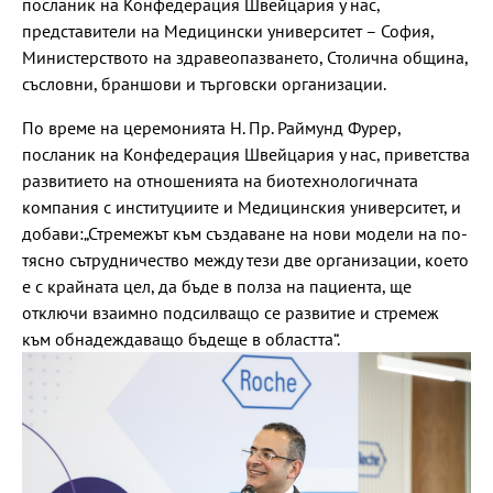
посланик на Конфедерация Швейцария у нас,
представители на Медицински университет – София,
Министерството на здравеопазването, Столична община,
съсловни, браншови и търговски организации.
По време на церемонията Н. Пр. Раймунд Фурер,
посланик на Конфедерация Швейцария у нас, приветства
развитието на отношенията на биотехнологичната
компания с институциите и Медицинския университет, и
добави:„Стремежът към създаване на нови модели на по-
тясно сътрудничество между тези две организации, което
е с крайната цел, да бъде в полза на пациента, ще
отключи взаимно подсилващо се развитие и стремеж
към обнадеждаващо бъдеще в областта“.