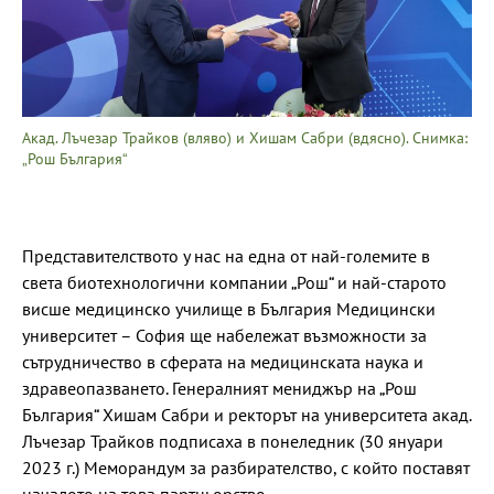
Акад. Лъчезар Трайков (вляво) и Хишам Сабри (вдясно). Снимка:
„Рош България“
Представителството у нас на една от най-големите в
света биотехнологични компании „Рош“ и най-старото
висше медицинско училище в България Медицински
университет – София ще набележат възможности за
сътрудничество в сферата на медицинската наука и
здравеопазването. Генералният мениджър на „Рош
България“ Хишам Сабри и ректорът на университета акад.
Лъчезар Трайков подписаха в понеледник (30 януари
2023 г.) Меморандум за разбирателство, с който поставят
началото на това партньорство.