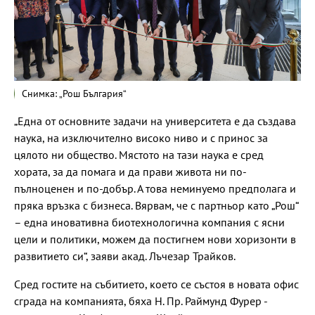
Снимка: „Рош България“
„Една от основните задачи на университета е да създава
наука, на изключително високо ниво и с принос за
цялото ни общество. Мястото на тази наука е сред
хората, за да помага и да прави живота ни по-
пълноценен и по-добър. А това неминуемо предполага и
пряка връзка с бизнеса. Вярвам, че с партньор като „Рош“
– една иновативна биотехнологична компания с ясни
цели и политики, можем да постигнем нови хоризонти в
развитието си“, заяви акад. Лъчезар Трайков.
Сред гостите на събитието, което се състоя в новата офис
сграда на компанията, бяха Н. Пр. Раймунд Фурер -