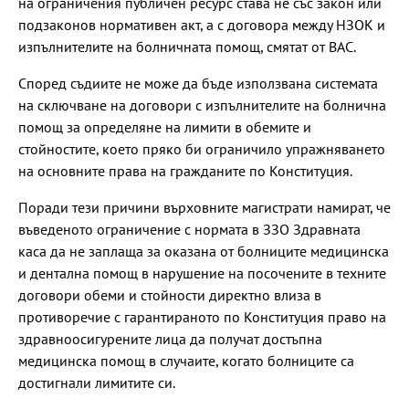
на ограничения публичен ресурс става не със закон или
подзаконов нормативен акт, а с договора между НЗОК и
изпълнителите на болничната помощ, смятат от ВАС.
Според съдиите не може да бъде използвана системата
на сключване на договори с изпълнителите на болнична
помощ за определяне на лимити в обемите и
стойностите, което пряко би ограничило упражняването
на основните права на гражданите по Конституция.
Поради тези причини върховните магистрати намират, че
въведеното ограничение с нормата в ЗЗО Здравната
каса да не заплаща за оказана от болниците медицинска
и дентална помощ в нарушение на посочените в техните
договори обеми и стойности директно влиза в
противоречие с гарантираното по Конституция право на
здравноосигурените лица да получат достъпна
медицинска помощ в случаите, когато болниците са
достигнали лимитите си.