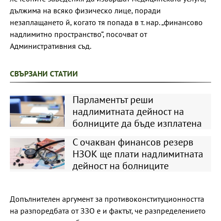
дължима на всяко физическо лице, поради
незаплащането й, когато тя попада в т. нар. „финансово
надлимитно пространство”, посочват от
Административния съд.
СВЪРЗАНИ СТАТИИ
Парламентът реши
надлимитната дейност на
болниците да бъде изплатена
С очакван финансов резерв
НЗОК ще плати надлимитната
дейност на болниците
Допълнителен аргумент за противоконституционността
на разпоредбата от ЗЗО е и фактът, че разпределението