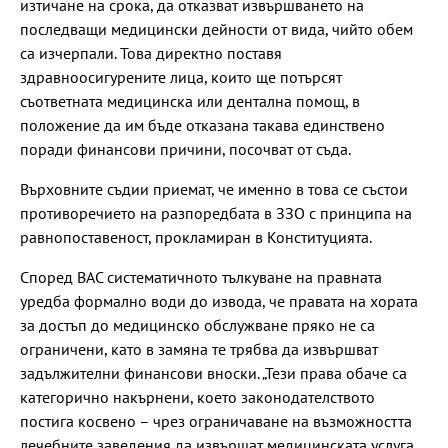
изтичане на срока, да отказват извършването на
последващи медицински дейности от вида, чийто обем
са изчерпали. Това директно поставя
здравноосигурените лица, които ще потърсят
съответната медицинска или дентална помощ, в
положение да им бъде отказана такава единствено
поради финансови причини, посочват от съда.
Върховните съдии приемат, че именно в това се състои
противоречието на разпоредбата в ЗЗО с принципа на
равнопоставеност, прокламиран в Конституцията.
Според ВАС систематичното тълкуване на правната
уредба формално води до извода, че правата на хората
за достъп до медицинско обслужване пряко не са
ограничени, като в замяна те трябва да извършват
задължителни финансови вноски. „Тези права обаче са
категорично накърнени, което законодателството
постига косвено – чрез ограничаване на възможността
лечебните заведения да извършат медицинската услуга,