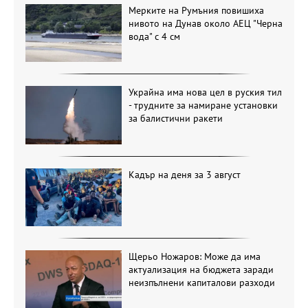
Мерките на Румъния повишиха
нивото на Дунав около АЕЦ "Черна
вода" с 4 см
Украйна има нова цел в руския тил
- трудните за намиране установки
за балистични ракети
Кадър на деня за 3 август
Щерьо Ножаров: Може да има
актуализация на бюджета заради
неизпълнени капиталови разходи