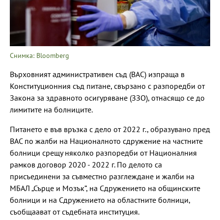
Снимка: Bloomberg
Върховният административен съд (ВАС) изпраща в
Конституционния съд питане, свързано с разпоредби от
Закона за здравното осигуряване (ЗЗО), отнасящо се до
лимитите на болниците.
Питането е във връзка с дело от 2022 г., образувано пред
ВАС по жалби на Националното сдружение на частните
болници срещу няколко разпоредби от Националния
рамков договор 2020 - 2022 г. По делото са
присъединени за съвместно разглеждане и жалби на
МБАЛ „Сърце и Мозък”, на Сдружението на общинските
болници и на Сдружението на областните болници,
съобщаават от съдебната институция.