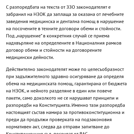
С разпоредбата на текста от ЗЗО законодателят е
забранил на НЗОК да заплаща за оказана от лечебните
заведения медицинска и дентална помощ в нарушение
на посочените в техните договори обеми и стойности.
Под „нарушение“ в конкретния случай се приема
надхвърляне на определените в Националния рамков
договор обеми и стойности на договорените
медицински дейности.
Действително законодателят може по целесъобразност
при задължителното здравно осигуряване да определя
обема на медицинската помощ, гарантирана от бюджета
на НЗОК, и нейното разделяне в един или повече
пакети, само доколкото не се нарушават принципи и
разпоредби на Конституцията. Именно тази разпоредба
настоящият състав намира за противоконституционна и
преди да продължи проверката на подзаконовия
нормативен акт, следва да отправи запитване до
Конституционния съд, посочват от ВАС.