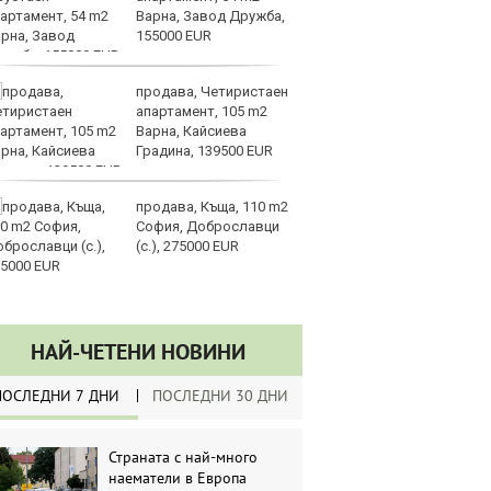
Варна, Завод Дружба,
да
155000 EUR
ли
продава, Четиристаен
Св
апартамент, 105 m2
о
Варна, Кайсиева
В
Градина, 139500 EUR
во
на LNG
продава, Къща, 110 m2
З
София, Доброславци
$4
(с.), 275000 EUR
за
НАЙ-ЧЕТЕНИ НОВИНИ
ПОСЛЕДНИ 7 ДНИ
ПОСЛЕДНИ 30 ДНИ
Страната с най-много
наематели в Европа