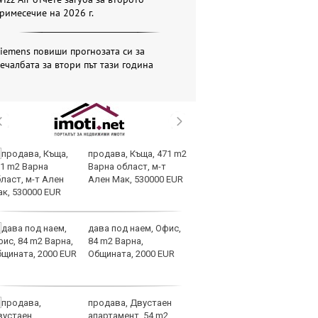
римесечие на 2026 г.
iemens повиши прогнозата си за
ечалбата за втори път тази година
продава, Къща, 471 m2
Мо
Варна област, м-т
об
Ален Мак, 530000 EUR
ме
в 
дава под наем, Офис,
От
84 m2 Варна,
„к
Общината, 2000 EUR
пр
л
продава, Двустаен
ЕС
апартамент, 54 m2
за