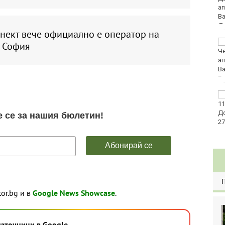
посяга на последния
стълб в борбата с
демографската криза
нект вече официално е оператор на
Арестуваха 73-
 София
годишен за домашно
насилие
Радев: Българинът е
доказал през
вековете
толерантност към
различни етноси и религии
tor.bg и в
Google News Showcase
.
→
източници в Google