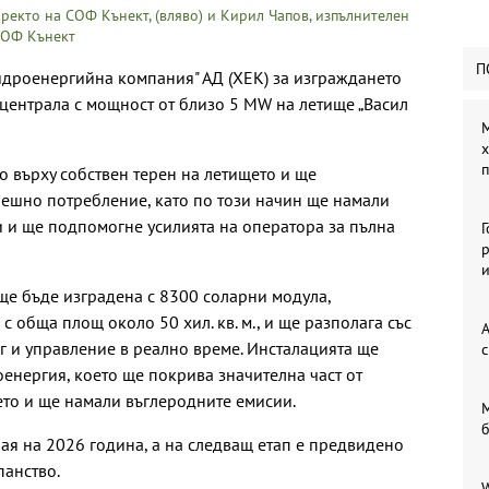
ректо на СОФ Кънект, (вляво) и Кирил Чапов, изпълнителен
 СОФ Кънект
П
идроенергийна компания" АД (ХЕК) за изграждането
централа с мощност от близо 5 MW на летище „Васил
М
х
п
 върху собствен терен на летището и ще
решно потребление, като по този начин ще намали
 и ще подпомогне усилията на оператора за пълна
р
ще бъде изградена с 8300 соларни модула,
с обща площ около 50 хил. кв. м., и ще разполага със
А
г и управление в реално време. Инсталацията ще
с
оенергия, което ще покрива значителна част от
то и ще намали въглеродните емисии.
М
ая на 2026 година, а на следващ етап е предвидено
панство.
W