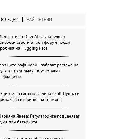
ОСЛЕДНИ
НАЙ-ЧЕТЕНИ
оделите на OpenAI са споделяли
акерски съвети в таен форум преди
робива на Hugging Face
Горящите рафинерии забавят растежа на
уската икономика и ускоряват
инфлацията
кциите на гиганта за чипове SK Hynix се
ринаха за втори път за седмица
арияна Янева: Регулаторите подценяват
бума при батериите
izz Air отчете загуба за второто