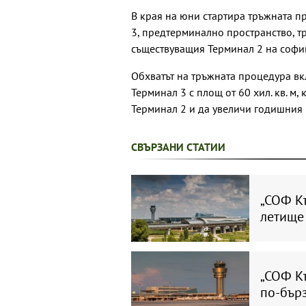
В края на юни стартира тръжната п
3, предтерминално пространство, т
съществуващия Терминал 2 на софи
Обхватът на тръжната процедура в
Терминал 3 с площ от 60 хил. кв. м,
Терминал 2 и да увеличи годишния к
СВЪРЗАНИ СТАТИИ
„СОФ Къ
летище
„СОФ Къ
по-бър