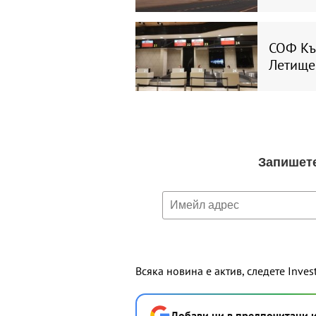
СОФ Къ
Летище
Всяка новина е актив, следете Inves
Добави ни в предпочитани 