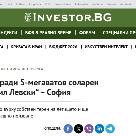
Air
Gol
Tialoto
Az-jenata
Puls
Teenproblem
Automedia
Imoti.net
Rabota
Az-deteto
ИНДЕКСИ
БФБ В РЕАЛНО ВРЕМЕ
ФОРУМ
СПЕЦИАЛНИ ПР
ТА
КРИЗАТА В ИРАН
БЮДЖЕТ 2026
ИЗКУСТВЕН ИНТЕЛЕКТ
ПОРТ И ИНФРАСТРУКТУРА
гради 5-мегаватов соларен
ил Левски“ – София
 върху собствен терен на летището и ще
решно ползване
СПОДЕЛИ: