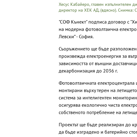
Хесус Кабайеро, главен изпълнителен ди
директор на ХЕК АД, (вдясно). Снимка:
"СОФ Кънект" подписа договор с "Х
на модерна фотоволтаична електро
Левски“ - София.
Съоръжението ще бъде разположено
произвежда електроенергия за вът
зависимостта от външни доставчици
декарбонизация до 2036 г.
Фотоволтаичната електроцентрала 
монтирани върху терен на летището 
система за интелигентен мониторин
осигурява екологично чиста електр
собственото потребление на летище
Проектът ще бъде реализиран до кр
да бъде изградено и батерийно сто