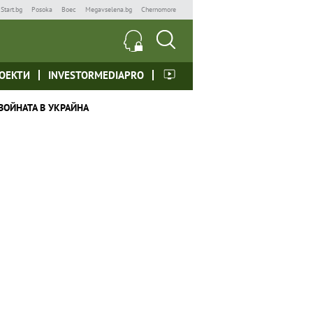
Start.bg
Posoka
Boec
Megavselena.bg
Chernomore
ОЕКТИ
INVESTORMEDIAPRO
ВОЙНАТА В УКРАЙНА