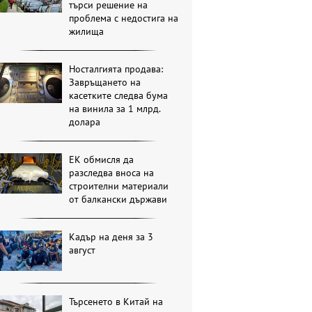
търси решение на
проблема с недостига на
жилища
Носталгията продава:
Завръщането на
касетките следва бума
на винила за 1 млрд.
долара
ЕК обмисля да
разследва вноса на
строителни материали
от балкански държави
Кадър на деня за 3
август
Търсенето в Китай на