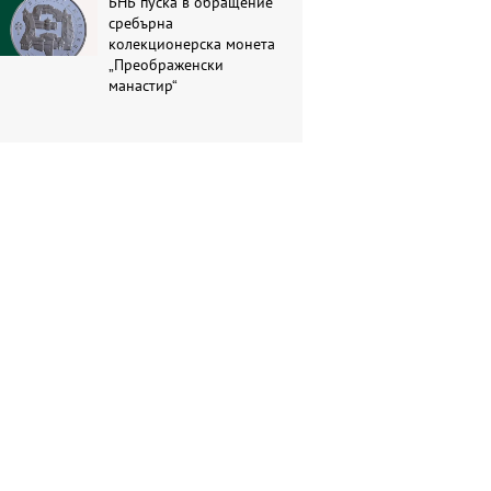
БНБ пуска в обращение
сребърна
колекционерска монета
„Преображенски
манастир“