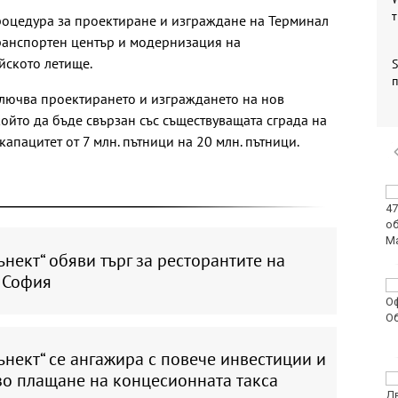
т
роцедура за проектиране и изграждане на Терминал
ранспортен център и модернизация на
йското летище.
S
п
ключва проектирането и изграждането на нов
 кoйто да бъде свързан със съществуващата сграда на
апацитет от 7 млн. пътници на 20 млн. пътници.
Райони във Варна
остават без вода днес
нект“ обяви търг за ресторантите на
 София
РИОСВ–Варна е
установила 117
мъртви китоподобни
бозайници от 1 януари
нект“ се ангажира с повече инвестиции и
зо плащане на концесионната такса
Фондация „Искам
бебе“: Държавата