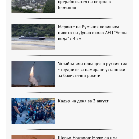
преработвател на петрол в
Германия
Мерките на Румъния повишиха
нивото на Дунав около АЕЦ "Черна
вода" с 4 см
Украйна има нова цел в руския тил
- трудните за намиране установки
за балистични ракети
Кадър на деня за 3 август
Щерьо Ножаров: Може да има