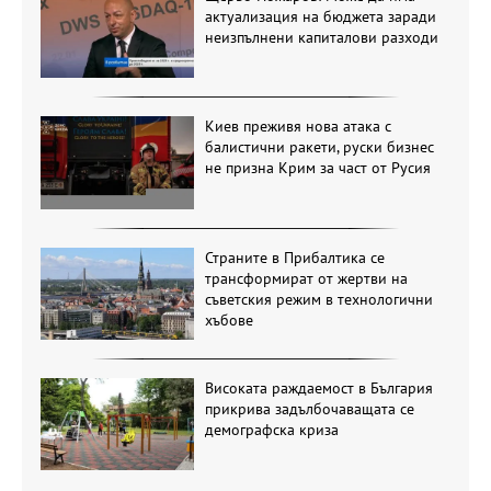
актуализация на бюджета заради
неизпълнени капиталови разходи
Киев преживя нова атака с
балистични ракети, руски бизнес
не призна Крим за част от Русия
Страните в Прибалтика се
трансформират от жертви на
съветския режим в технологични
хъбове
Високата раждаемост в България
прикрива задълбочаващата се
демографска криза