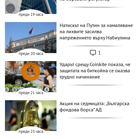
преди 19 часа
Натискът на Путин за намаляване
на лихвите засилва
напрежението върху Набиулина
1
преди 20 часа
Ударът срещу Coinkite показа, че
защитата на биткойна се оказва
трудно начинание
преди 21 часа
Акция на седмицата: „Българска
фондова борса“ АД
преди 23 часа