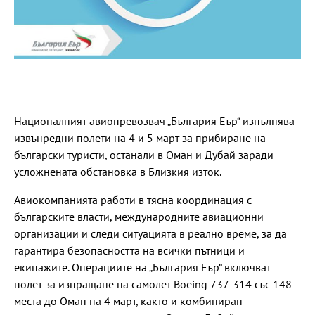
Националният авиопревозвач „България Еър“ изпълнява
извънредни полети на 4 и 5 март за прибиране на
български туристи, останали в Оман и Дубай заради
усложнената обстановка в Близкия изток.
Авиокомпанията работи в тясна координация с
българските власти, международните авиационни
организации и следи ситуацията в реално време, за да
гарантира безопасността на всички пътници и
екипажите. Операциите на „България Еър“ включват
полет за изпращане на самолет Boeing 737-314 със 148
места до Оман на 4 март, както и комбиниран