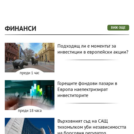
ФИНАНСИ
ВИЖ ОЩЕ
Подходящ ли е моментът за
инвестиции в европейски акции?
преди 1 час
Горещите фондови пазари в
Европа наелектризират
инвеститорите
преди 18 часа
Върховният съд на САЩ
тихомълком уби независимостта
на борсовия регулатор