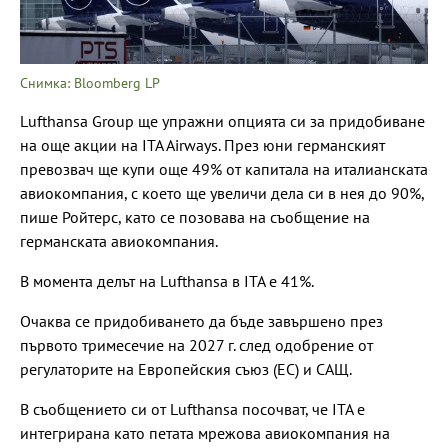
Снимка: Bloomberg LP
Lufthansa Group ще упражни опцията си за придобиване
на още акции на ITA Airways. През юни германският
превозвач ще купи още 49% от капитала на италианската
авиокомпания, с което ще увеличи дела си в нея до 90%,
пише Ройтерс, като се позовава на съобщение на
германската авиокомпания.
В момента делът на Lufthansa в ITA е 41%.
Очаква се придобиването да бъде завършено през
първото тримесечие на 2027 г. след одобрение от
регулаторите на Европейския съюз (ЕС) и САЩ.
В съобщението си от Lufthansa посочват, че ITA е
интегрирана като петата мрежова авиокомпания на