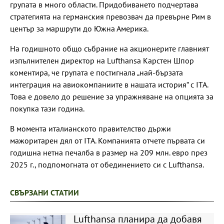
групата в много области. Придобиването подчертава
стратегията на германския превозвач да превърне Рим в
център за маршрути до Южна Америка.
На годишното общо събрание на акционерите главният
изпълнителен директор на Lufthansa Карстен Шпор
коментира, че групата е постигнала „най-бързата
интеграция на авиокомпаниите в нашата история“ с ITA.
Това е довело до решение за упражняване на опцията за
покупка тази година.
В момента италианското правителство държи
мажоритарен дял от ITA. Компанията отчете първата си
годишна нетна печалба в размер на 209 млн. евро през
2025 г., подпомогната от обединението си с Lufthansa.
СВЪРЗАНИ СТАТИИ
Lufthansa планира да добавя