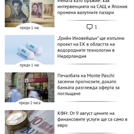
Йената като оръжие: как
интервенцията на САЩ и Япония
променя валутните пазари
1
преди 1 час
„Грийн Иновейшън“ ще изпълни
проект на ЕК в областта на
водородните технологии в
Нидерландия
преди 1 час
Печалбата на Monte Paschi
засенчи прогнозите, докато
банката разглежда оферта за
поглъщане
преди 2 часа
КФН: От 9 август цените на
финансовите услуги ще са само в
евро