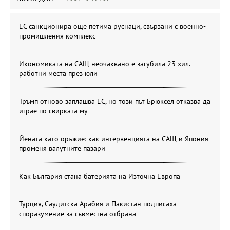
ЕС санкционира още петима руснаци, свързани с военно-
промишления комплекс
Икономиката на САЩ неочаквано е загубила 23 хил.
работни места през юли
Тръмп отново заплашва ЕС, но този път Брюксел отказва да
играе по свирката му
Йената като оръжие: как интервенцията на САЩ и Япония
променя валутните пазари
Как България стана батерията на Източна Европа
Турция, Саудитска Арабия и Пакистан подписаха
споразумение за съвместна отбрана