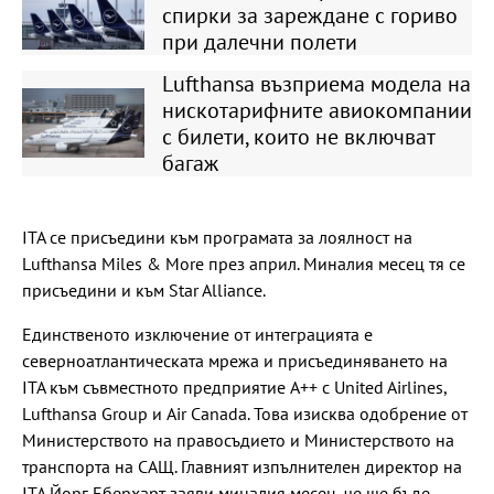
спирки за зареждане с гориво
при далечни полети
Lufthansa възприема модела на
нискотарифните авиокомпании
с билети, които не включват
багаж
ITA се присъедини към програмата за лоялност на
Lufthansa Miles & More през април. Миналия месец тя се
присъедини и към Star Alliance.
Единственото изключение от интеграцията е
северноатлантическата мрежа и присъединяването на
ITA към съвместното предприятие A++ с United Airlines,
Lufthansa Group и Air Canada. Това изисква одобрение от
Министерството на правосъдието и Министерството на
транспорта на САЩ. Главният изпълнителен директор на
ITA Йорг Еберхарт заяви миналия месец, че ще бъде