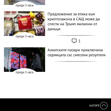
преди 3 часа
Предложение за етика към
криптозакона в САЩ може да
спести на Тръмп милиони от
данъци
преди 3 часа
1
Азиатските пазари приключиха
седмицата със смесени резултати
преди 5 часа
НАГОРЕ