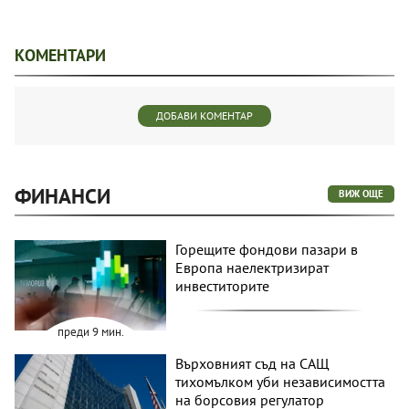
КОМЕНТАРИ
ДОБАВИ КОМЕНТАР
ФИНАНСИ
ВИЖ ОЩЕ
Горещите фондови пазари в
Европа наелектризират
инвеститорите
преди 9 мин.
Върховният съд на САЩ
тихомълком уби независимостта
на борсовия регулатор