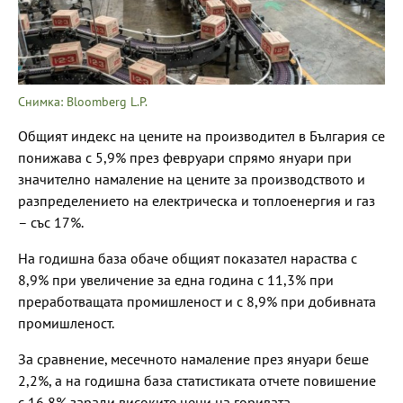
Снимка: Bloomberg L.P.
Общият индекс на цените на производител в България се
понижава с 5,9% през февруари спрямо януари при
значително намаление на цените за производството и
разпределението на електрическа и топлоенергия и газ
– със 17%.
На годишна база обаче общият показател нараства с
8,9% при увеличение за една година с 11,3% при
преработващата промишленост и с 8,9% при добивната
промишленост.
За сравнение, месечното намаление през януари беше
2,2%, а на годишна база статистиката отчете повишение
с 16,8% заради високите цени на горивата.