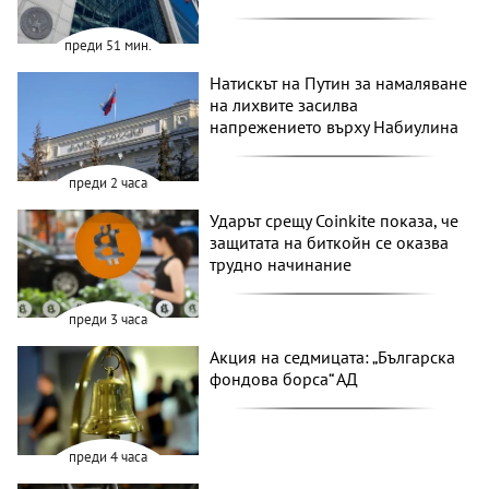
преди 51 мин.
Натискът на Путин за намаляване
на лихвите засилва
напрежението върху Набиулина
преди 2 часа
Ударът срещу Coinkite показа, че
защитата на биткойн се оказва
трудно начинание
преди 3 часа
Акция на седмицата: „Българска
фондова борса“ АД
преди 4 часа