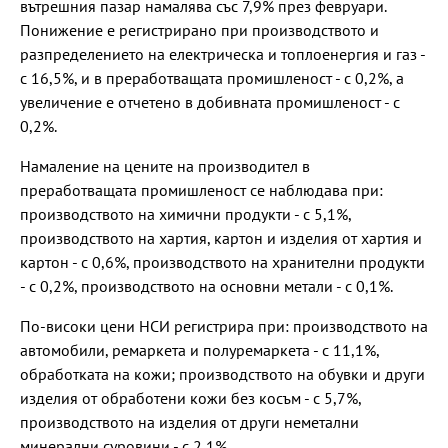
вътрешния пазар намалява със 7,9% през февруари.
Понижение е регистрирано при производството и
разпределението на електрическа и топлоенергия и газ -
с 16,5%, и в преработващата промишленост - с 0,2%, а
увеличение е отчетено в добивната промишленост - с
0,2%.
Намаление на цените на производител в
преработващата промишленост се наблюдава при:
производството на химични продукти - с 5,1%,
производството на хартия, картон и изделия от хартия и
картон - с 0,6%, производството на хранителни продукти
- с 0,2%, производството на основни метали - с 0,1%.
По-високи цени НСИ регистрира при: производството на
автомобили, ремаркета и полуремаркета - с 11,1%,
обработката на кожи; производството на обувки и други
изделия от обработени кожи без косъм - с 5,7%,
производството на изделия от други неметални
минерални суровини - с 2,1%.