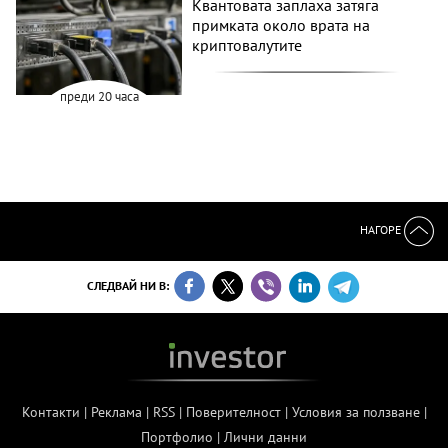
Квантовата заплаха затяга
примката около врата на
криптовалутите
преди 20 часа
НАГОРЕ
СЛЕДВАЙ НИ В:
Контакти
|
Реклама
|
RSS
|
Поверителност
|
Условия за ползване
|
Портфолио
|
Лични данни