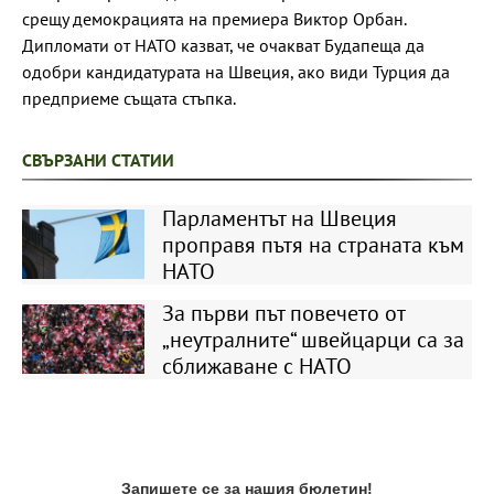
срещу демокрацията на премиера Виктор Орбан.
Дипломати от НАТО казват, че очакват Будапеща да
одобри кандидатурата на Швеция, ако види Турция да
предприеме същата стъпка.
СВЪРЗАНИ СТАТИИ
Парламентът на Швеция
проправя пътя на страната към
НАТО
За първи път повечето от
„неутралните“ швейцарци са за
сближаване с НАТО