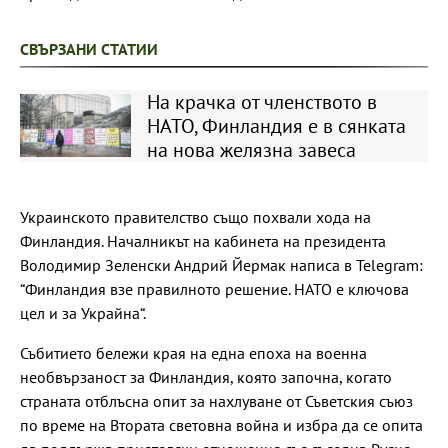
СВЪРЗАНИ СТАТИИ
На крачка от членството в
НАТО, Финландия е в сянката
на нова желязна завеса
Украинското правителство също похвали хода на
Финландия. Началникът на кабинета на президента
Володимир Зеленски Андрий Йермак написа в Telegram:
“Финландия взе правилното решение. НАТО е ключова
цел и за Украйна“.
Събитието бележи края на една епоха на военна
необвързаност за Финландия, която започна, когато
страната отблъсна опит за нахлуване от Съветския съюз
по време на Втората световна война и избра да се опита