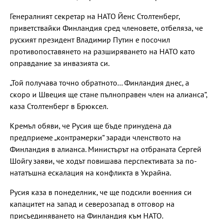
Генералният секретар на НАТО Йенс Столтенберг,
приветствайки Финландия сред членовете, отбеляза, че
руският президент Владимир Путин е посочил
противопоставянето на разширяването на НАТО като
оправдание за инвазията си.
„Той получава точно обратното... Финландия днес, а
скоро и Швеция ще стане пълноправен член на алианса“,
каза Столтенберг в Брюксел.
Кремъл обяви, че Русия ще бъде принудена да
предприеме „контрамерки“ заради членството на
Финландия в алианса. Министърът на отбраната Сергей
Шойгу заяви, че ходът повишава перспективата за по-
нататъшна ескалация на конфликта в Украйна.
Русия каза в понеделник, че ще подсили военния си
капацитет на запад и северозапад в отговор на
присъединяването на Финландия към НАТО.