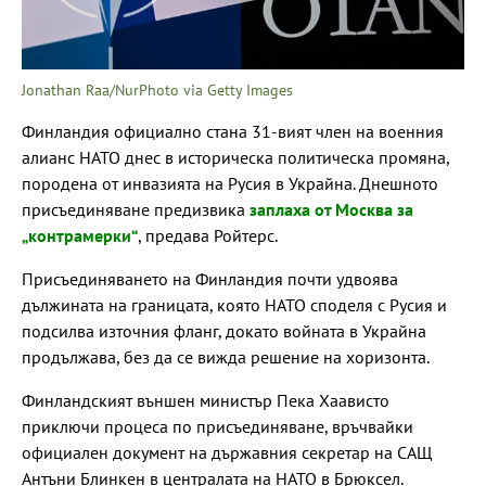
Jonathan Raa/NurPhoto via Getty Images
Финландия официално стана 31-вият член на военния
алианс НАТО днес в историческа политическа промяна,
породена от инвазията на Русия в Украйна. Днешното
присъединяване предизвика
заплаха от Москва за
„контрамерки“
, предава Ройтерс.
Присъединяването на Финландия почти удвоява
дължината на границата, която НАТО споделя с Русия и
подсилва източния фланг, докато войната в Украйна
продължава, без да се вижда решение на хоризонта.
Финландският външен министър Пека Хаависто
приключи процеса по присъединяване, връчвайки
официален документ на държавния секретар на САЩ
Антъни Блинкен в централата на НАТО в Брюксел.