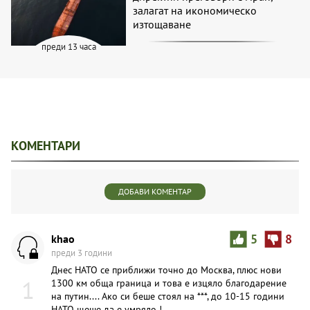
залагат на икономическо
изтощаване
преди 13 часа
КОМЕНТАРИ
ДОБАВИ КОМЕНТАР
khao
5
8
преди 3 години
Днес НАТО се приближи точно до Москва, плюс нови
1
1300 км обща граница и това е изцяло благодарение
на путин.... Ако си беше стоял на ***, до 10-15 години
НАТО щеше да е умряло !