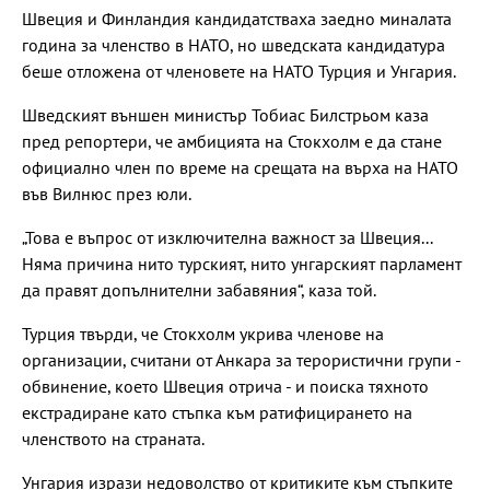
Швеция и Финландия кандидатстваха заедно миналата
година за членство в НАТО, но шведската кандидатура
беше отложена от членовете на НАТО Турция и Унгария.
Шведският външен министър Тобиас Билстрьом каза
пред репортери, че амбицията на Стокхолм е да стане
официално член по време на срещата на върха на НАТО
във Вилнюс през юли.
„Това е въпрос от изключителна важност за Швеция...
Няма причина нито турският, нито унгарският парламент
да правят допълнителни забавяния“, каза той.
Турция твърди, че Стокхолм укрива членове на
организации, считани от Анкара за терористични групи -
обвинение, което Швеция отрича - и поиска тяхното
екстрадиране като стъпка към ратифицирането на
членството на страната.
Унгария изрази недоволство от критиките към стъпките