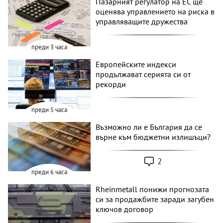
Пазарният регулатор на ЕС ще
оценява управлението на риска в
управляващите дружества
преди 3 часа
Европейските индекси
продължават серията си от
рекорди
преди 5 часа
Възможно ли е България да се
върне към бюджетни излишъци?
2
преди 6 часа
Rheinmetall понижи прогнозата
си за продажбите заради загубен
ключов договор