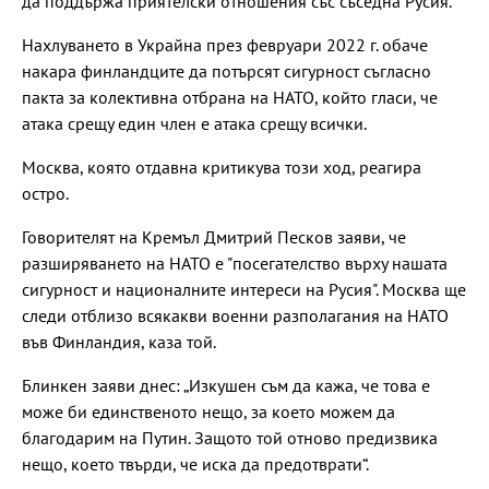
да поддържа приятелски отношения със съседна Русия.
Нахлуването в Украйна през февруари 2022 г. обаче
накара финландците да потърсят сигурност съгласно
пакта за колективна отбрана на НАТО, който гласи, че
атака срещу един член е атака срещу всички.
Москва, която отдавна критикува този ход, реагира
остро.
Говорителят на Кремъл Дмитрий Песков заяви, че
разширяването на НАТО е "посегателство върху нашата
сигурност и националните интереси на Русия". Москва ще
следи отблизо всякакви военни разполагания на НАТО
във Финландия, каза той.
Блинкен заяви днес: „Изкушен съм да кажа, че това е
може би единственото нещо, за което можем да
благодарим на Путин. Защото той отново предизвика
нещо, което твърди, че иска да предотврати“.