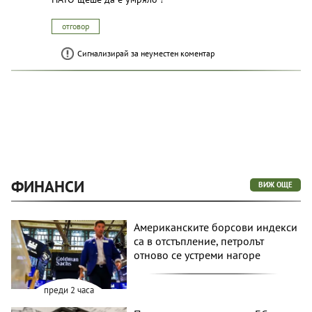
отговор
Сигнализирай за неуместен коментар
ФИНАНСИ
ВИЖ ОЩЕ
Американските борсови индекси
са в отстъпление, петролът
отново се устреми нагоре
преди 2 часа