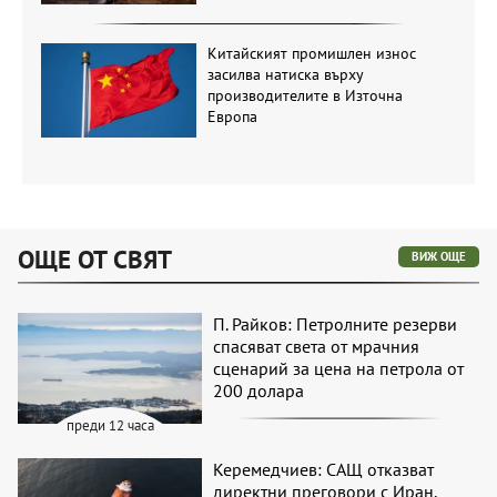
Китайският промишлен износ
засилва натиска върху
производителите в Източна
Европа
ОЩЕ ОТ СВЯТ
ВИЖ ОЩЕ
П. Райков: Петролните резерви
спасяват света от мрачния
сценарий за цена на петрола от
200 долара
преди 12 часа
Керемедчиев: САЩ отказват
директни преговори с Иран,