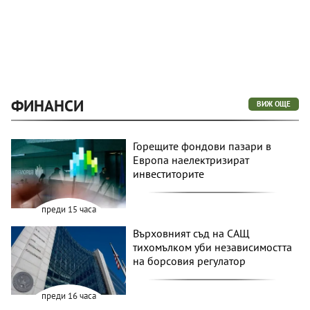
ФИНАНСИ
ВИЖ ОЩЕ
Горещите фондови пазари в
Европа наелектризират
инвеститорите
преди 15 часа
Върховният съд на САЩ
тихомълком уби независимостта
на борсовия регулатор
преди 16 часа