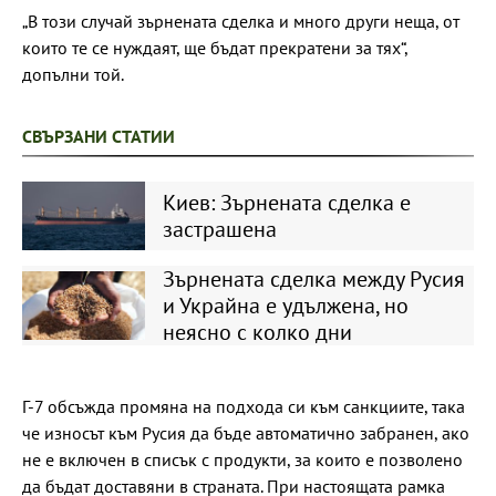
„В този случай зърнената сделка и много други неща, от
които те се нуждаят, ще бъдат прекратени за тях“,
допълни той.
СВЪРЗАНИ СТАТИИ
Киев: Зърнената сделка е
застрашена
Зърнената сделка между Русия
и Украйна е удължена, но
неясно с колко дни
Г-7 обсъжда промяна на подхода си към санкциите, така
че износът към Русия да бъде автоматично забранен, ако
не е включен в списък с продукти, за които е позволено
да бъдат доставяни в страната. При настоящата рамка