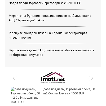
модел преди търговски преговори със САЩ и ЕС
Мерките на Румъния повишиха нивото на Дунав около
АЕЦ "Черна вода" с 4 см
Горещите фондови пазари в Европа наелектризират
инвеститорите
Върховният съд на САЩ тихомълком уби независимостта
на борсовия регулатор
дава под наем, Търговски обект, 50
m2 София, Център, 1000 EUR