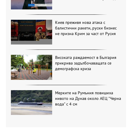
Киев преживя нова атака с
балистични ракети, руски бизнес
не призна Крим за част от Русия
Високата раждаемост в България
прикрива задълбочаващата се
демографска криза
Мерките на Румъния повишиха
нивото на Дунав около АЕЦ "Черна
вода" с 4 см