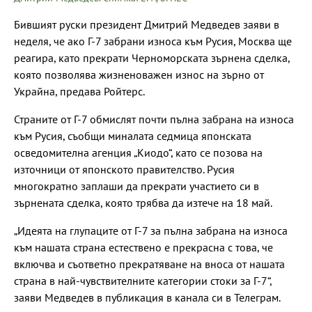
Бившият руски президент Дмитрий Медведев заяви в
неделя, че ако Г-7 забрани износа към Русия, Москва ще
реагира, като прекрати Черноморската зърнена сделка,
която позволява жизненоважен износ на зърно от
Украйна, предава Ройтерс.
Страните от Г-7 обмислят почти пълна забрана на износа
към Русия, съобщи миналата седмица японската
осведомителна агенция „Киодо“, като се позова на
източници от японското правителство. Русия
многократно заплаши да прекрати участието си в
зърнената сделка, която трябва да изтече на 18 май.
„Идеята на глупаците от Г-7 за пълна забрана на износа
към нашата страна естествено е прекрасна с това, че
включва и съответно прекратяване на вноса от нашата
страна в най-чувствителните категории стоки за Г-7“,
заяви Медведев в публикация в канала си в Телеграм.