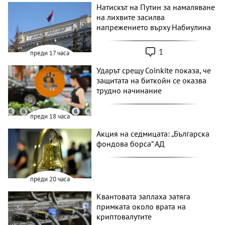
Натискът на Путин за намаляване
на лихвите засилва
напрежението върху Набиулина
1
преди 17 часа
Ударът срещу Coinkite показа, че
защитата на биткойн се оказва
трудно начинание
преди 18 часа
Акция на седмицата: „Българска
фондова борса“ АД
преди 20 часа
Квантовата заплаха затяга
примката около врата на
криптовалутите