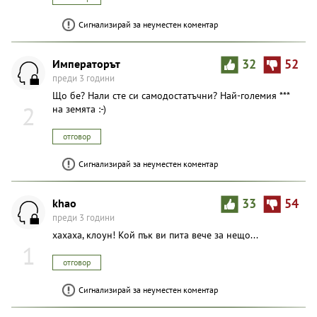
Сигнализирай за неуместен коментар
Импeраторът
32
52
преди 3 години
Що бе? Нали сте си самодостатъчни? Най-големия ***
2
на земята :-)
отговор
Сигнализирай за неуместен коментар
khao
33
54
преди 3 години
хахаха, клoyн! Кой пък ви пита вече за нещо...
1
отговор
Сигнализирай за неуместен коментар