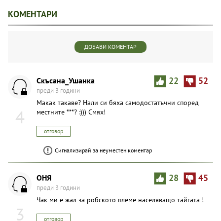
КОМЕНТАРИ
ДОБАВИ КОМЕНТАР
Скъсана_Ушанка
22
52
преди 3 години
Макaк такаве? Нали си бяха самодостатъчни според
4
местните ***? :))) Смях!
отговор
Сигнализирай за неуместен коментар
OHЯ
28
45
преди 3 години
Чак ми е жал за робското племе населяващо тайгата !
3
отговор