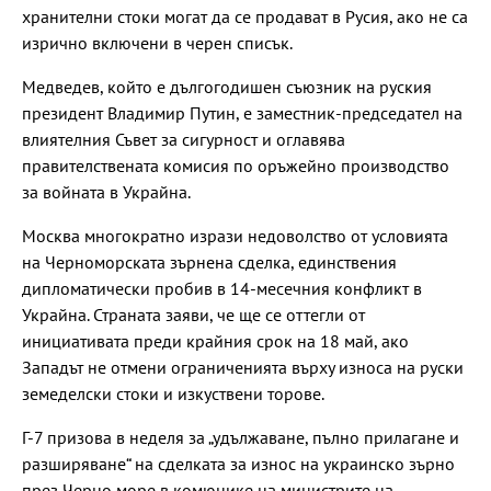
хранителни стоки могат да се продават в Русия, ако не са
изрично включени в черен списък.
Медведев, който е дългогодишен съюзник на руския
президент Владимир Путин, е заместник-председател на
влиятелния Съвет за сигурност и оглавява
правителствената комисия по оръжейно производство
за войната в Украйна.
Москва многократно изрази недоволство от условията
на Черноморската зърнена сделка, единствения
дипломатически пробив в 14-месечния конфликт в
Украйна. Страната заяви, че ще се оттегли от
инициативата преди крайния срок на 18 май, ако
Западът не отмени ограниченията върху износа на руски
земеделски стоки и изкуствени торове.
Г-7 призова в неделя за „удължаване, пълно прилагане и
разширяване“ на сделката за износ на украинско зърно
през Черно море в комюнике на министрите на