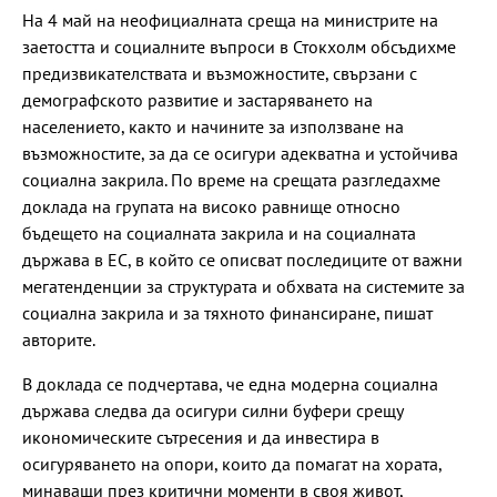
На 4 май на неофициалната среща на министрите на
заетостта и социалните въпроси в Стокхолм обсъдихме
предизвикателствата и възможностите, свързани с
демографското развитие и застаряването на
населението, както и начините за използване на
възможностите, за да се осигури адекватна и устойчива
социална закрила. По време на срещата разгледахме
доклада на групата на високо равнище относно
бъдещето на социалната закрила и на социалната
държава в ЕС, в който се описват последиците от важни
мегатенденции за структурата и обхвата на системите за
социална закрила и за тяхното финансиране, пишат
авторите.
В доклада се подчертава, че една модерна социална
държава следва да осигури силни буфери срещу
икономическите сътресения и да инвестира в
осигуряването на опори, които да помагат на хората,
минаващи през критични моменти в своя живот,