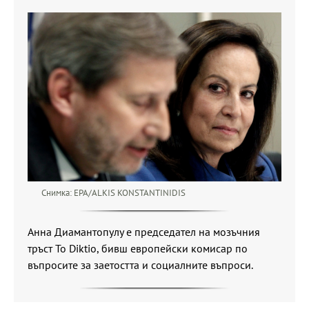
Снимка: EPA/ALKIS KONSTANTINIDIS
Анна Диамантопулу е председател на мозъчния
тръст To Diktio, бивш европейски комисар по
въпросите за заетостта и социалните въпроси.