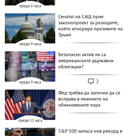
преди 3 часа
Сенатът на САЩ прие
законопроект за разходите,
който игнорира призивите на
Тръмп
преди 9 часа
Безопасен актив ли са
американските държавни
облигации?
2
преди 9 часа
Фед трябва да започне да се
вслушва в мнението на
обикновените хора
преди 12 часа
S&P 500 записа нов рекорд в