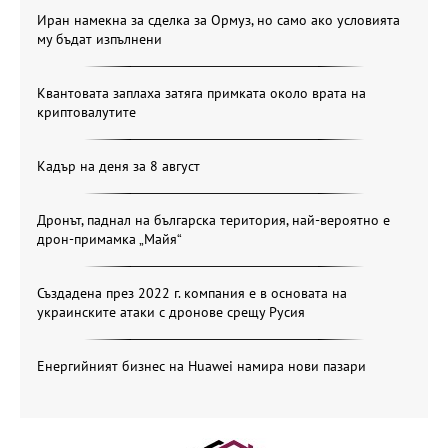
Иран намекна за сделка за Ормуз, но само ако условията
му бъдат изпълнени
Квантовата заплаха затяга примката около врата на
криптовалутите
Кадър на деня за 8 август
Дронът, паднал на българска територия, най-вероятно е
дрон-примамка „Майя“
Създадена през 2022 г. компания е в основата на
украинските атаки с дронове срещу Русия
Енергийният бизнес на Huawei намира нови пазари