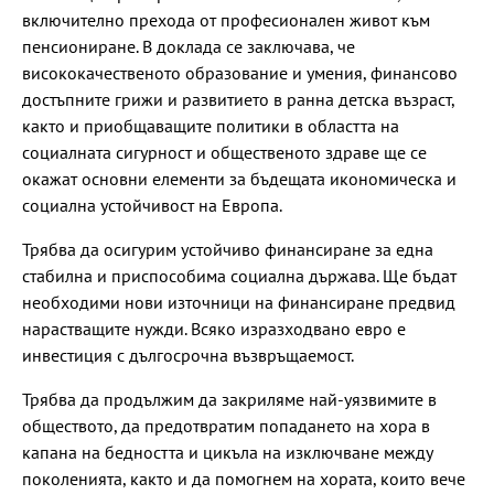
включително прехода от професионален живот към
пенсиониране. В доклада се заключава, че
висококачественото образование и умения, финансово
достъпните грижи и развитието в ранна детска възраст,
както и приобщаващите политики в областта на
социалната сигурност и общественото здраве ще се
окажат основни елементи за бъдещата икономическа и
социална устойчивост на Европа.
Трябва да осигурим устойчиво финансиране за една
стабилна и приспособима социална държава. Ще бъдат
необходими нови източници на финансиране предвид
нарастващите нужди. Всяко изразходвано евро е
инвестиция с дългосрочна възвръщаемост.
Трябва да продължим да закриляме най-уязвимите в
обществото, да предотвратим попадането на хора в
капана на бедността и цикъла на изключване между
поколенията, както и да помогнем на хората, които вече