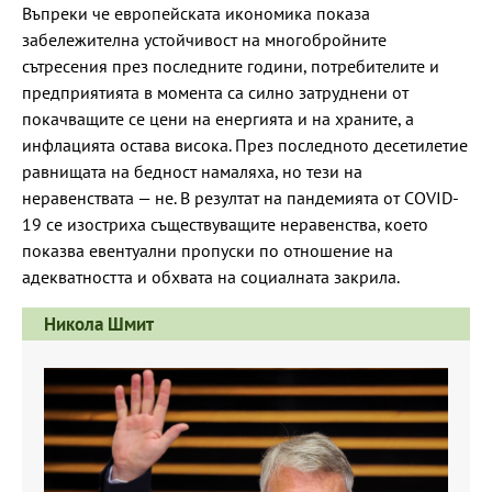
Въпреки че европейската икономика показа
забележителна устойчивост на многобройните
сътресения през последните години, потребителите и
предприятията в момента са силно затруднени от
покачващите се цени на енергията и на храните, а
инфлацията остава висока. През последното десетилетие
равнищата на бедност намаляха, но тези на
неравенствата — не. В резултат на пандемията от COVID-
19 се изостриха съществуващите неравенства, което
показва евентуални пропуски по отношение на
адекватността и обхвата на социалната закрила.
Никола Шмит