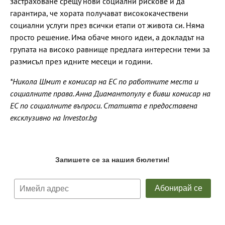
застраховане срещу нови социални рискове и да
гарантира, че хората получават висококачествени
социални услуги през всички етапи от живота си. Няма
просто решение. Има обаче много идеи, а докладът на
групата на високо равнище предлага интересни теми за
размисъл през идните месеци и години.
*Никола Шмит е комисар на ЕС по работните места и
социалните права. Анна Диамантопулу е бивш комисар на
ЕС по социалните въпроси. Статията е предоставена
ексклузивно на Investor.bg