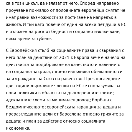
са в този цикъл, да излязат от него. Според направено
проучване по-малко от половината европейци смятат, че
имат равни възможности за постигане на напредък в
живота. И тъй като повече от един на всеки пет души в ЕС
е изложен на риск от бедност и социално изключване,
няма време за губене.
С Европейския стълб на социалните права и свързания с
него план за действие от 2021 г. Европа вече е начело на
действията за подобряване на качеството и наличието
на социална закрила, с което изпълнява обещанието си
за изграждане на Съюз на равенство. През последните
две години държавите членки на ЕС се споразумяха за
нови политики в областта на дългосрочните грижи;
адекватните схеми за минимален доход; борбата с
бездомничеството; европейската гаранция за децата и
преразгледаните цели от Барселона относно грижите за
децата; и план за действие относно социалната
икономика.