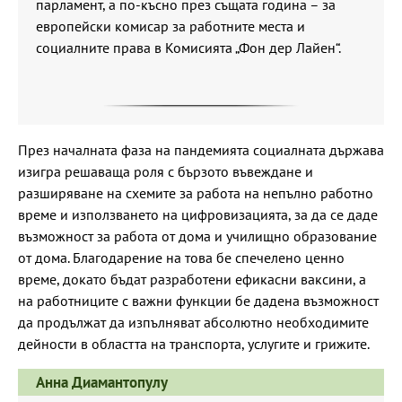
парламент, а по-късно през същата година – за
европейски комисар за работните места и
социалните права в Комисията „Фон дер Лайен“.
През началната фаза на пандемията социалната държава
изигра решаваща роля с бързото въвеждане и
разширяване на схемите за работа на непълно работно
време и използването на цифровизацията, за да се даде
възможност за работа от дома и училищно образование
от дома. Благодарение на това бе спечелено ценно
време, докато бъдат разработени ефикасни ваксини, а
на работниците с важни функции бе дадена възможност
да продължат да изпълняват абсолютно необходимите
дейности в областта на транспорта, услугите и грижите.
Анна Диамантопулу