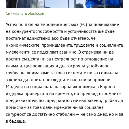
Снимка: unsplash.com
Успех по пътя на Европейския съюз (ЕС) за повишаване
на конкурентоспособността и устойчивостта ще бъде
постигнат единствено ако бъде отчетено, че
икономическите, промишлените, трудовите и социалните
му елементи се подсилват взаимно. В стремежа ни да
постигнем целта ни за неутралност по отношение на
климата, цифровизация и дългосрочна устойчивост
трябва да внимаваме за това системите ни за социална
закрила да отчитат последните настъпили промени.
Моделът на социалната пазарна икономика в Европа
издържа проверката на времето, но предвид огромните
предизвикателства, пред които сме изправени, трябва да
помислим за това дали мрежите ни за социална
сигурност са достатъчно стабилни — не само днес, но и за
в бъдеще.