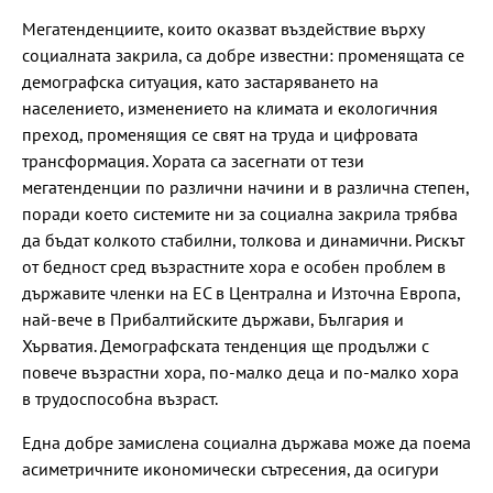
Мегатенденциите, които оказват въздействие върху
социалната закрила, са добре известни: променящата се
демографска ситуация, като застаряването на
населението, изменението на климата и екологичния
преход, променящия се свят на труда и цифровата
трансформация. Хората са засегнати от тези
мегатенденции по различни начини и в различна степен,
поради което системите ни за социална закрила трябва
да бъдат колкото стабилни, толкова и динамични. Рискът
от бедност сред възрастните хора е особен проблем в
държавите членки на ЕС в Централна и Източна Европа,
най-вече в Прибалтийските държави, България и
Хърватия. Демографската тенденция ще продължи с
повече възрастни хора, по-малко деца и по-малко хора
в трудоспособна възраст.
Една добре замислена социална държава може да поема
асиметричните икономически сътресения, да осигури