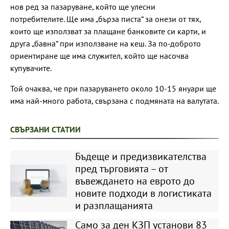
нов ред за пазаруване, който ще улесни
потребителите. Ще има „бърза писта“ за онези от тях,
които ще използват за плащане банковите си карти, и
друга „бавна“ при използване на кеш. За по-доброто
ориентиране ще има служител, който ще насочва
купувачите.
Той очаква, че при пазаруването около 10-15 януари ще
има най-много работа, свързана с подмяната на валутата.
СВЪРЗАНИ СТАТИИ
Бъдеще и предизвикателства
пред търговията – от
въвеждането на еврото до
новите подходи в логистиката
и разплащанията
Само за ден КЗП установи 83