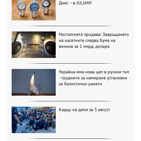
Днес – в JULIANY
Носталгията продава: Завръщането
на касетките следва бума на
винила за 1 млрд. долара
Украйна има нова цел в руския тил
- трудните за намиране установки
за балистични ракети
Кадър на деня за 3 август