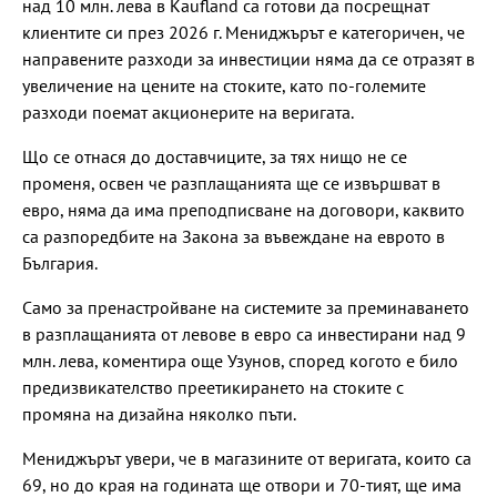
над 10 млн. лева в Kaufland са готови да посрещнат
клиентите си през 2026 г. Мениджърът е категоричен, че
направените разходи за инвестиции няма да се отразят в
увеличение на цените на стоките, като по-големите
разходи поемат акционерите на веригата.
Що се отнася до доставчиците, за тях нищо не се
променя, освен че разплащанията ще се извършват в
евро, няма да има преподписване на договори, каквито
са разпоредбите на Закона за въвеждане на еврото в
България.
Само за пренастройване на системите за преминаването
в разплащанията от левове в евро са инвестирани над 9
млн. лева, коментира още Узунов, според когото е било
предизвикателство преетикирането на стоките с
промяна на дизайна няколко пъти.
Мениджърът увери, че в магазините от веригата, които са
69, но до края на годината ще отвори и 70-тият, ще има