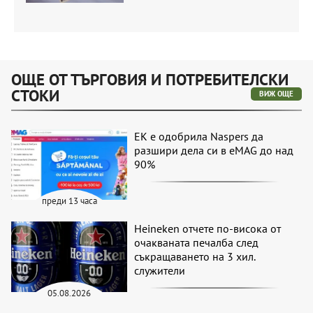
ОЩЕ ОТ ТЪРГОВИЯ И ПОТРЕБИТЕЛСКИ
СТОКИ
ВИЖ ОЩЕ
ЕК е одобрила Naspers да
разшири дела си в eMAG до над
90%
преди 13 часа
Heineken отчете по-висока от
очакваната печалба след
съкращаването на 3 хил.
служители
05.08.2026