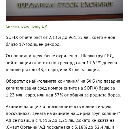
Снимка: Bloomberg L.P.
SOFIX отчете ръст от 2,13% до 961,55 лв., което е нов
близо 17-годишен рекорд.
Основният индекс беше окрилен от „Шелли груп“ ЕД,
чийто акции отчетоха нов рекорд след 11,54% дневен
ценови ръст до 43,5 евро, или 85 лв. за акция.
Оборотът с най-голямата компания* на БФБ (по пазарна
капитализация сред компонентите на SOFIX) беше за
1,23 млн. евро, или над 57% от общия за родната борса.
Акциите на още 7 от компаниите в основния индекс
поскъпнаха. Цената на акциите на „Сирма груп холдинг“
АД се повиши с 4,31% до 1,21 лв., докато книжата на
„Смарт Органик“ АД поскъпнаха с 3,18% до 32,4 лв., а