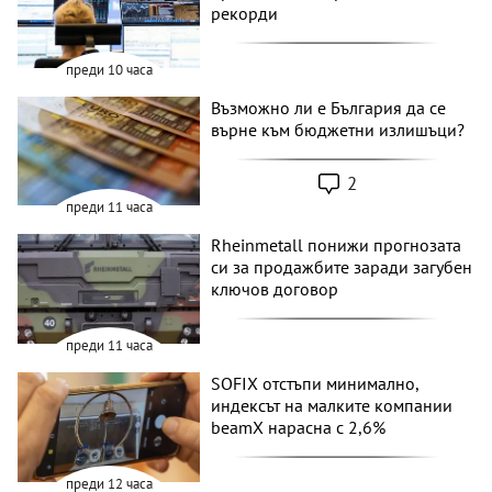
рекорди
преди 10 часа
Възможно ли е България да се
върне към бюджетни излишъци?
2
преди 11 часа
Rheinmetall понижи прогнозата
си за продажбите заради загубен
ключов договор
преди 11 часа
SOFIX отстъпи минимално,
индексът на малките компании
beamX нарасна с 2,6%
преди 12 часа