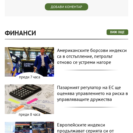
ДОБАВИ КОМЕНТАР
ФИНАНСИ
ВИЖ ОЩЕ
Американските борсови индекси
са в отстъпление, петролът
отново се устреми нагоре
преди 7 часа
Пазарният регулатор на ЕС ще
оценява управлението на риска в
управляващите дружества
преди 8 часа
Европейските индекси
продължават серията си от