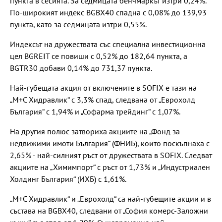
пункта в сесията. За седмицата бенчмаркът изтри 0,24%.
По-широкият индекс BGBX40 спадна с 0,08% до 139,93
пункта, като за седмицата изтри 0,55%.
Индексът на дружествата със специална инвестиционна
цел BGREIT се повиши с 0,52% до 182,64 пункта, а
BGTR30 добави 0,14% до 731,37 пункта.
Най-губещата акция от включените в SOFIX е тази на
„М+С Хидравлик“ с 3,3% спад, следвана от „Еврохолд
България“ с 1,94% и „Софарма трейдинг“ с 1,07%.
На другия полюс затвориха акциите на „Фонд за
недвижими имоти България“ (ФНИБ), които поскъпнаха с
2,65% - най-силният ръст от дружествата в SOFIX. Следват
акциите на „Химимпорт“ с ръст от 1,73% и „Индустриален
Холдинг България“ (ИХБ) с 1,61%.
„М+С Хидравлик“ и „Еврохолд“ са най-губещите акции и в
състава на BGBX40, следвани от „София комерс-Заложни