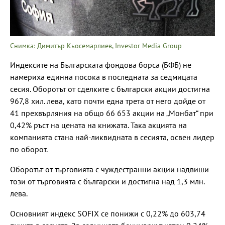
Снимка: Димитър Кьосемарлиев, Investor Media Group
Индексите на Българската фондова борса (БФБ) не
намериха единна посока в последната за седмицата
сесия. Оборотът от сделките с български акции достигна
967,8 хил. лева, като почти една трета от него дойде от
41 прехвърляния на общо 66 653 акции на „Монбат“ при
0,42% ръст на цената на книжата. Така акцията на
компанията стана най-ликвидната в сесията, освен лидер
по оборот.
Оборотът от търговията с чуждестранни акции надвиши
този от търговията с български и достигна над 1,3 млн.
лева.
Основният индекс SOFIX се понижи с 0,22% до 603,74