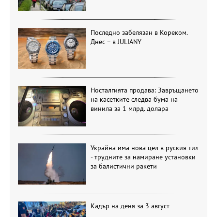
Последно забелязан в Кореком.
Днес – в JULIANY
Носталгията продава: Завръщането
на касетките следва бума на
винила за 1 млрд. долара
Украйна има нова цел в руския тил
- трудните за намиране установки
за балистични ракети
Кадър на деня за 3 август