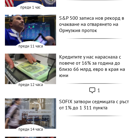
преди 1 час
S&P 500 записа нов рекорд в
очакване на отварянето на
Ормузкия проток
преди 11 часа
Кредитите у нас нараснаха с
повече от 16% за година до
близо 66 млрд. евро в края на
юни
преди 12 часа
1
SOFIX затвори седмицата с ръст
от 1% до 1 311 пункта
преди 14 часа