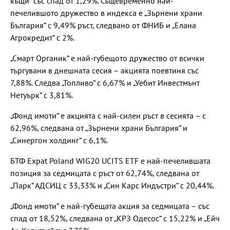
къщи“ със спад от 1,29%. Същевременно най-
печелившото дружество в индекса е „Зърнени храни
България“ с 9,49% ръст, следвано от ФНИБ и „Елана
Агрокредит“ с 2%.
„Смарт Органик“ е най-губещото дружество от всички
търгувани в днешната сесия – акцията поевтиня със
7,88%. Следва „Топливо“ с 6,67% и „Уебит Инвестмънт
Нетуърк“ с 3,81%.
„Фонд имоти“ е акцията с най-силен ръст в сесията – с
62,96%, следвана от „Зърнени храни България“ и
„Синергон холдинг“ с 6,1%.
БТФ Expat Poland WIG20 UCITS ETF е най-печелившата
позиция за седмицата с ръст от 62,74%, следвана от
„Парк“ АДСИЦ с 33,33% и „Син Карс Индъстри“ с 20,44%.
„Фонд имоти“ е най-губещата акция за седмицата – със
спад от 18,52%, следвана от „КРЗ Одесос“ с 15,22% и „Ейч