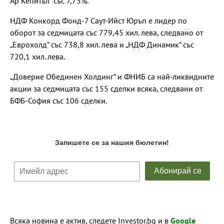
Ар Кепитъл“ със 7,75%.
НДФ Конкорд Фонд-7 Саут-Ийст Юръп е лидер по
оборот за седмицата със 779,45 хил. лева, следвано от
„Еврохолд“ със 738,8 хил. лева и „НДФ Динамик“ със
720,1 хил. лева.
„Доверие Обединен Холдинг“ и ФНИБ са най-ликвидните
акции за седмицата със 155 сделки всяка, следвани от
БФБ-София със 106 сделки.
Всяка новина е актив, следете Investor.bg и в
Google