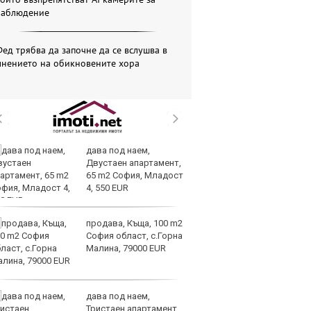
наблюдение
ед трябва да започне да се вслушва в
мнението на обикновените хора
дава под наем,
ОА
Двустаен апартамент,
св
65 m2 София, Младост
сл
4, 550 EUR
О
продава, Къща, 100 m2
За
София област, с.Горна
на
Малина, 79000 EUR
ус
дава под наем,
И
Тристаен апартамент,
гр