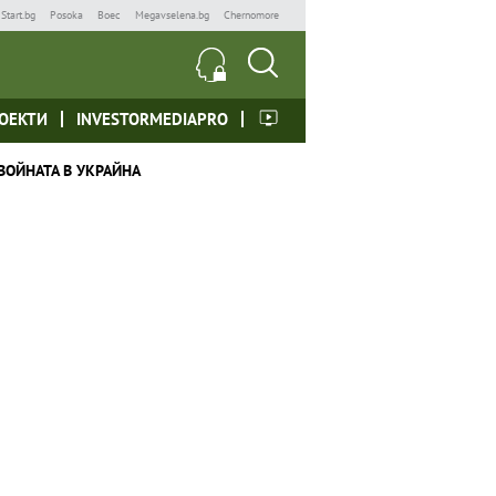
Start.bg
Posoka
Boec
Megavselena.bg
Chernomore
ОЕКТИ
INVESTORMEDIAPRO
ВОЙНАТА В УКРАЙНА