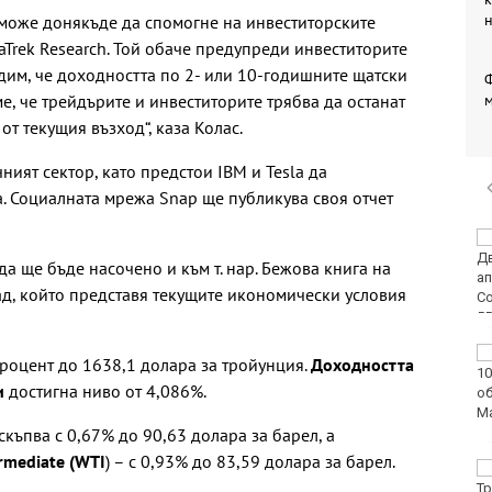
 може донякъде да спомогне на инвеститорските
taTrek Research. Той обаче предупреди инвеститорите
идим, че доходността по 2- или 10-годишните щатски
Ф
е, че трейдърите и инвеститорите трябва да останат
от текущия възход“, каза Колас.
ният сектор, като предстои IBM и Tesla да
а. Социалната мрежа Snap ще публикува своя отчет
30 души са
пострадали при
а ще бъде насочено и към т. нар. Бежова книга на
катастрофи у нас за
д, който представя текущите икономически условия
последните 24 часа
Нивото на Дунав
процент до 1638,1 долара за тройунция.
Доходността
продължава да спада
и
достигна ниво от 4,086%.
скъпва с 0,67% до 90,63 долара за барел, а
ermediate (WTI
) – с 0,93% до 83,59 долара за барел.
Варненката Тея
Николова: Ще покажа