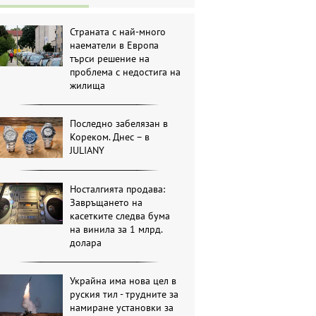
Страната с най-много
наематели в Европа
търси решение на
проблема с недостига на
жилища
Последно забелязан в
Кореком. Днес – в
JULIANY
Носталгията продава:
Завръщането на
касетките следва бума
на винила за 1 млрд.
долара
Украйна има нова цел в
руския тил - трудните за
намиране установки за