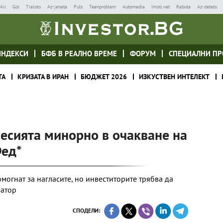
Air
Gol
Tialoto
Az-jenata
Puls
Teenproblem
Automedia
Imoti.net
Rabota
Az-deteto
ИНДЕКСИ
БФБ В РЕАЛНО ВРЕМЕ
ФОРУМ
СПЕЦИАЛНИ ПР
ТА
КРИЗАТА В ИРАН
БЮДЖЕТ 2026
ИЗКУСТВЕН ИНТЕЛЕКТ
 сесията минорно в очакване на
Фед*
могнат за нагласите, но инвеститорите трябва да
затор
СПОДЕЛИ: