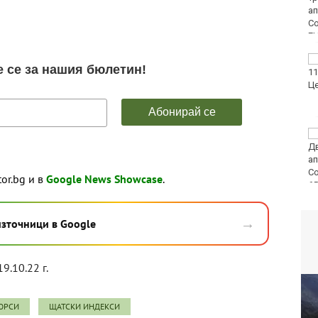
най-доброто на
европейското по
плуване в Париж
Пьотр Нестеров е на
полуфинал на турнира
в Пловдив
От ПСС излязоха с
няколко препоръки
към туристите в
планината
tor.bg и в
Google News Showcase
.
→
източници в Google
19.10.22 г.
ОРСИ
ЩАТСКИ ИНДЕКСИ