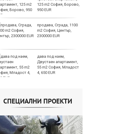
125 m2 София, Борово,
Ит
950 EUR
ми
продава, Сграда, 1100
Op
m2 София, Център,
ра
2300000 EUR
м
оп
сигурността
дава под наем,
До
Двустаен апартамент,
ни
55 m2 София, Младост
пр
4, 650 EUR
ви
отслабват
СПЕЦИАЛНИ ПРОЕКТИ