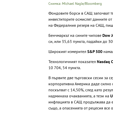
Снимка: Michael Nagle/Bloomberg
Фондовите борси в САЩ започват тъ
инвеститорите осмислят данните от
на Федералния резерв на САЩ, пиш
Бенчмаркът на сините чипове
Dow J
си, или 35,63 пункта, падайки до 30
Широкият измерител
S&P 500
намал
Технологичният показател
Nasdaq
10 704, 54 пункта.
В първите две търговски сесии за с
корпоративна Америка даде силно н
поскъпват с 14,50%, след като резу
надминаха очакванията, а тези на
U
инфлацията в САЩ продължава да е
също, а опасенията от рецесия все о