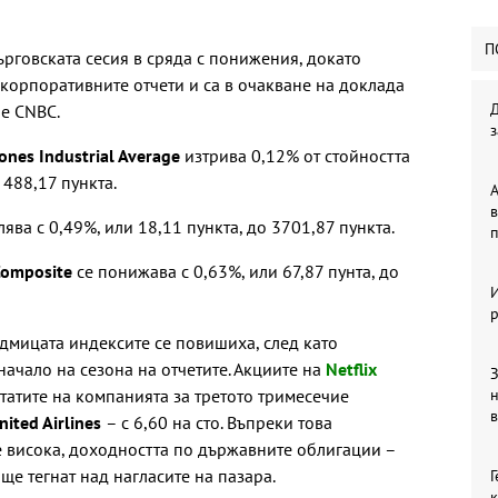
П
рговската сесия в сряда с понижения, докато
 корпоративните отчети и са в очакване на доклада
е CNBC.
з
ones Industrial Average
изтрива 0,12% от стойността
 488,17 пункта.
А
в
ява с 0,49%, или 18,11 пункта, до 3701,87 пункта.
п
Composite
се понижава с 0,63%, или 67,87 пунта, до
р
едмицата индексите се повишиха, след като
ачало на сезона на отчетите. Акциите на
Netflix
З
лтатите на компанията за третото тримесечие
в
nited Airlines
– с 6,60 на сто. Въпреки това
 висока, доходността по държавните облигации –
ще тегнат над нагласите на пазара.
Г
к