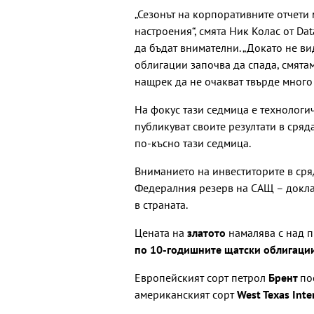
„Сезонът на корпоративните отчети
настроения“, смята Ник Колас от Da
да бъдат внимателни. „Докато не в
облигации започва да спада, смятам
нащрек да не очакват твърде много 
На фокус тази седмица е технологич
публикуват своите резултати в сряд
по-късно тази седмица.
Вниманието на инвеститорите в сряд
Федералния резерв на САЩ – докла
в страната.
Цената на
златото
намалява с над 
по 10-годишните щатски облигаци
Европейският сорт петрол
Брент
по
американският сорт
West Texas Int