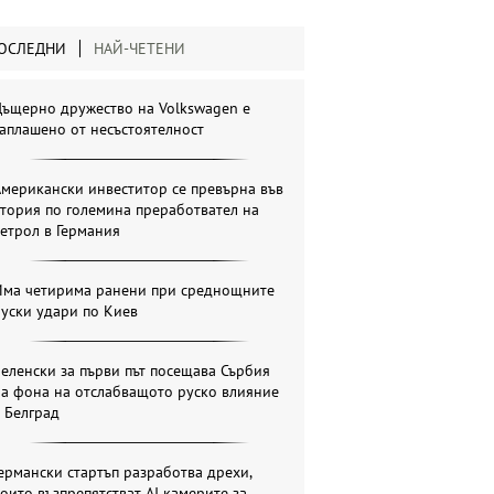
ОСЛЕДНИ
НАЙ-ЧЕТЕНИ
Дъщерно дружество на Volkswagen е
аплашено от несъстоятелност
мерикански инвеститор се превърна във
тория по големина преработвател на
етрол в Германия
Има четирима ранени при среднощните
уски удари по Киев
еленски за първи път посещава Сърбия
на фона на отслабващото руско влияние
 Белград
ермански стартъп разработва дрехи,
оито възпрепятстват AI камерите за