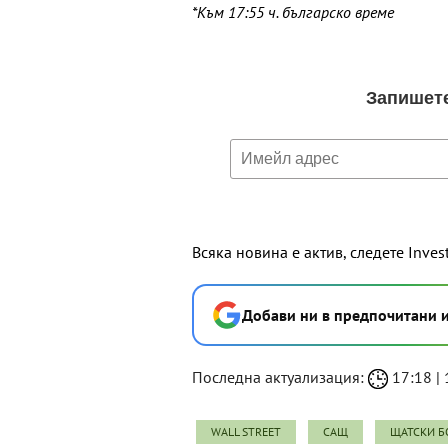
*Към 17:55 ч. българско време
Всяка новина е актив, следете Inves
Добави ни в предпочитани 
Последна актуализация:
17:18 | 
WALL STREET
САЩ
ЩАТСКИ Б