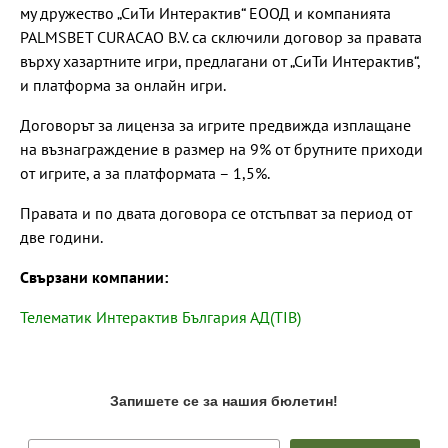
му дружество „СиТи Интерактив“ ЕООД и компанията
PALMSBET CURACAO B.V. са сключили договор за правата
върху хазартните игри, предлагани от „СиТи Интерактив“,
и платформа за онлайн игри.
Договорът за лиценза за игрите предвижда изплащане
на възнаграждение в размер на 9% от брутните приходи
от игрите, а за платформата – 1,5%.
Правата и по двата договора се отстъпват за период от
две години.
Свързани компании:
Телематик Интерактив България АД(TIB)