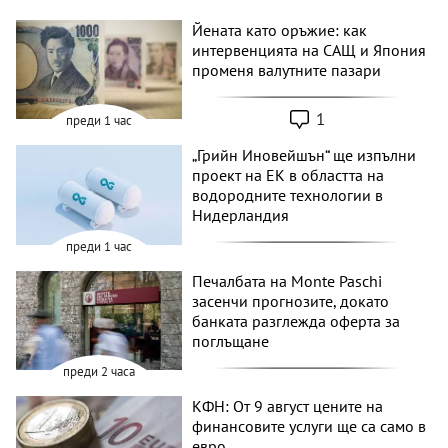
Йената като оръжие: как
интервенцията на САЩ и Япония
променя валутните пазари
1
преди 1 час
„Грийн Иновейшън“ ще изпълни
проект на ЕК в областта на
водородните технологии в
Нидерландия
преди 1 час
Печалбата на Monte Paschi
засенчи прогнозите, докато
банката разглежда оферта за
поглъщане
преди 2 часа
КФН: От 9 август цените на
финансовите услуги ще са само в
евро