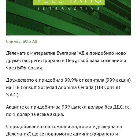
Снимка: БФБ АД
„Телематик Интерактив България“ АД е придобило ново
дружество, регистрирано в Перу, съобщава компанията
чрез БФБ-София.
Дружеството е придобило 99,9% от капитала (999 акции)
на TIB Consult Sociedad Anonima Cerrada (TIB Consult
S.A.C.).
Акциите са придобити за 999 щатски долара без ДДС, т.е.
по 1 долар за всяка акция.
С придобиването на компанията, която е дъщерна на
„Телематик“, ще се подпомогне администрирането и