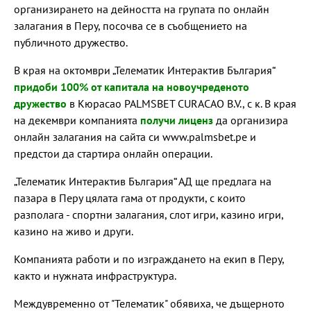
организирането на дейността на групата по онлайн
залагания в Перу, посочва се в съобщението на
публичното дружество.
В края на октомври „Телематик Интерактив България“
придоби 100% от капитала на новоучреденото
дружество
в Кюрасао PALMSBET CURACAO B.V., с к. В края
на декември компанията
получи лиценз
да организира
онлайн залагания на сайта си www.palmsbet.pe и
предстои да стартира онлайн операции.
„Телематик Интерактив България“ АД ще предлага на
пазара в Перу цялата гама от продукти, с които
разполага - спортни залагания, слот игри, казино игри,
казино на живо и други.
Компанията работи и по изграждането на екип в Перу,
както и нужната инфраструктура.
Междувременно от "Телематик" обявиха, че дъщерното