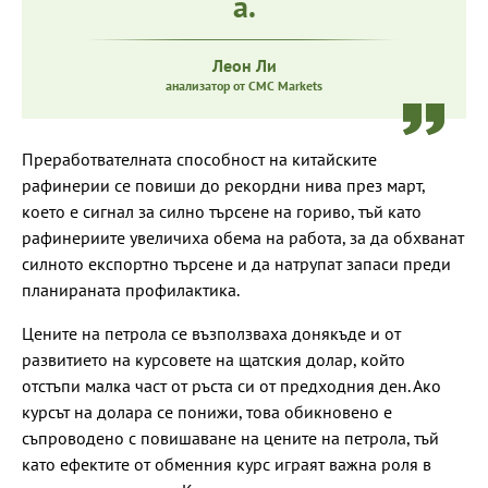
а.
Леон Ли
анализатор от CMC Markets
Преработвателната способност на китайските
рафинерии се повиши до рекордни нива през март,
което е сигнал за силно търсене на гориво, тъй като
рафинериите увеличиха обема на работа, за да обхванат
силното експортно търсене и да натрупат запаси преди
планираната профилактика.
Цените на петрола се възползваха донякъде и от
развитието на курсовете на щатския долар, който
отстъпи малка част от ръста си от предходния ден. Ако
курсът на долара се понижи, това обикновено е
съпроводено с повишаване на цените на петрола, тъй
като ефектите от обменния курс играят важна роля в