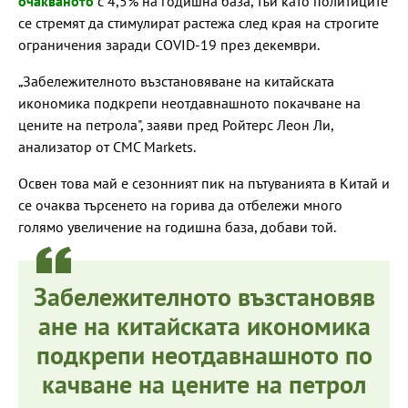
очакваното
с 4,5% на годишна база, тъй като политиците
се стремят да стимулират растежа след края на строгите
ограничения заради COVID-19 през декември.
„Забележителното възстановяване на китайската
икономика подкрепи неотдавнашното покачване на
цените на петрола", заяви пред Ройтерс Леон Ли,
анализатор от CMC Markets.
Освен това май е сезонният пик на пътуванията в Китай и
се очаква търсенето на горива да отбележи много
голямо увеличение на годишна база, добави той.
Забележителното възстановяв
ане на китайската икономика
подкрепи неотдавнашното по
качване на цените на петрол