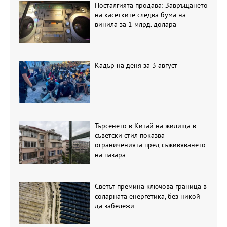
Носталгията продава: Завръщането
на касетките следва бума на
винила за 1 млрд. долара
Кадър на деня за 3 август
Търсенето в Китай на жилища в
съветски стил показва
ограниченията пред съживяването
на пазара
Светът премина ключова граница в
соларната енергетика, без никой
да забележи