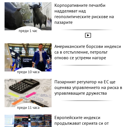
Корпоративните печалби
надделяват над
геополитическите рискове на
пазарите
преди 1 час
Американските борсови индекси
са в отстъпление, петролът
отново се устреми нагоре
преди 10 часа
Пазарният регулатор на ЕС ще
оценява управлението на риска в
управляващите дружества
преди 11 часа
Европейските индекси
продължават серията си от