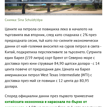
Снимка: Sina Schuldt/dpa
Цените на петрола се повишиха леко в началото на
търговията във вторник, след като спаднаха с 2% през
предходната сесия, тъй като по-силните икономически
данни от най-големия вносител на суров петрол в света -
Китай, подкрепиха перспективите за търсенето. Сутринта
един барел (159 литра) сорт Брент от Северно море с
доставка през юни струваше 84,90 щатски долара - с 14
цента повече от предходния ден. Цената на барел
американски петрол West Texas Intermediate (WTI) с
доставка през май се повиши с 12 цента до 80,95
долара.
Според официални данни през първото тримесечие
китайската икономика е нараснала по-бързо от