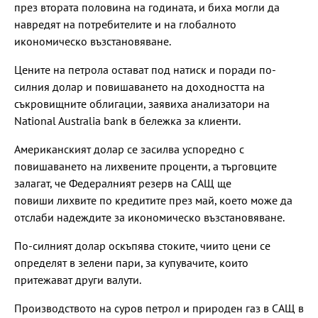
през втората половина на годината, и биха могли да
навредят на потребителите и на глобалното
икономическо възстановяване.
Цените на петрола остават под натиск и поради по-
силния долар и повишаването на доходността на
съкровищните облигации, заявиха анализатори на
National Australia bank в бележка за клиенти.
Американският долар се засилва успоредно с
повишаването на лихвените проценти, а търговците
залагат, че Федералният резерв на САЩ ще
повиши лихвите по кредитите през май, което може да
отслаби надеждите за икономическо възстановяване.
По-силният долар оскъпява стоките, чиито цени се
определят в зелени пари, за купувачите, които
притежават други валути.
Производството на суров петрол и природен газ в САЩ в