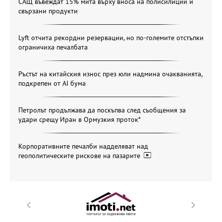
САЩ въвеждат 15% мита върху вноса на полисилиций и
свързани продукти
Lyft отчита рекордни резервации, но по-големите отстъпки
ограничиха печалбата
Ръстът на китайския износ през юли надмина очакванията,
подкрепен от AI бума
Петролът продължава да поскъпва след съобщения за
удари срещу Иран в Ормузкия проток*
Корпоративните печалби надделяват над
геополитическите рискове на пазарите