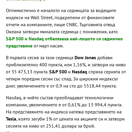
Оптимистично е началото на седмицата за водещите
индекси на Wall Street, подкрепени от финансовите
отчети на компаниите, пише CNBC. Търговията отвъд
Океана затвори миналата седмица с понижения, като
S&P 500 и Nasdaq отбелязаха най-лошото си седмично
представяне
от март насам.
В първата сесия за тази седмица
Dow Jones
добави
приблизително 400 пункта, или 1,16%, и затвори на ниво
от 35 473,13 пункта.
S&P 500
и
Nasdaq
спряха серията от
четири поредни сесии със спад. За широкия индексът
днес увеличението е от 0,9 на сто до 5518,44 пункта.
Nasdaq, в чийто състав преобладават технологични
компании, увеличението е от 0,61% до 13 994,4 пункта.
На представянето на индекса натежа представянето на
Tesla
, която загуби 1% от цената на акциите си и затвори
сесията на ниво от 251,41 долара за брой.