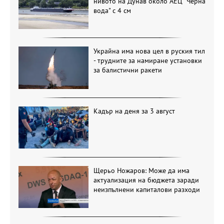
нивото на Дунав около АЕЦ "Черна
вода" с 4 см
Украйна има нова цел в руския тил
- трудните за намиране установки
за балистични ракети
Кадър на деня за 3 август
Щерьо Ножаров: Може да има
актуализация на бюджета заради
неизпълнени капиталови разходи