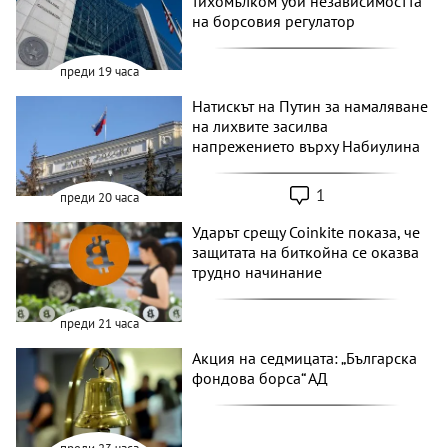
тихомълком уби независимостта
на борсовия регулатор
преди 19 часа
Натискът на Путин за намаляване
на лихвите засилва
напрежението върху Набиулина
1
преди 20 часа
Ударът срещу Coinkite показа, че
защитата на биткойна се оказва
трудно начинание
преди 21 часа
Акция на седмицата: „Българска
фондова борса“ АД