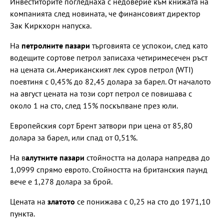
Инвеститорите погледнаха с недоверие към книжата на
компанията след новината, че финансовият директор
Зак Киркхорн напуска.
На
петролните пазари
търговията се успокои, след като
водещите сортове петрол записаха четиримесечен ръст
на цената си. Американският лек суров петрол (WTI)
поевтиня с 0,45% до 82,45 долара за барел. От началото
на август цената на този сорт петрол се повишава с
около 1 на сто, след 15% поскъпване през юли.
Европейския сорт Брент затвори при цена от 85,80
долара за барел, или спад от 0,51%.
На в
алутните пазари
стойността на долара напредва до
1,0999 спрямо еврото. Стойността на британския паунд
вече е 1,278 долара за брой.
Цената на
златото
се понижава с 0,25 на сто до 1971,10
пункта.