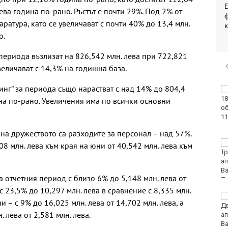
лева година по-рано. Ръстът е почти 29%. Под 2% от
ф
ратура, като се увеличават с почти 40% до 13,4 млн.
к
о.
ериода възлизат на 826,542 млн. лева при 722,821
увеличават с 14,3% на годишна база.
нг“ за периода също нарастват с над 14% до 804,4
Винисиус Жуниор
преподписа с Реал
ина по-рано. Увеличения има по всички основни
(Мадрид)
на дружеството са разходите за персонал – над 57%.
ЦСКА удари с 3:0
08 млн. лева към края на юни от 40,542 млн. лева към
Макаби като гост
а отчетния период с близо 6% до 5,148 млн. лева от
 с 23,5% до 10,297 млн. лева в сравнение с 8,335 млн.
Тъжна вест! Почина
 – с 9% до 16,025 млн. лева от 14,702 млн. лева, а
голямо име в
. лева от 2,581 млн. лева.
медицината