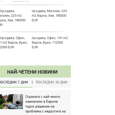
продава, Магазин, 225
З
m2 Варна, Хеи, 180000
на
EUR
лу
продава, Офис, 141 m2
Сл
Варна, Бриз, 112000
по
EUR
А
ин
долара
НАЙ-ЧЕТЕНИ НОВИНИ
ПОСЛЕДНИ 7 ДНИ
ПОСЛЕДНИ 30 ДНИ
Страната с най-много
наематели в Европа
търси решение на
проблема с недостига на