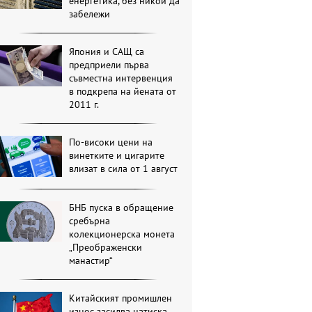
енергетика, без никой да
забележи
Япония и САЩ са
предприели първа
съвместна интервенция
в подкрепа на йената от
2011 г.
По-високи цени на
винетките и цигарите
влизат в сила от 1 август
БНБ пуска в обращение
сребърна
колекционерска монета
„Преображенски
манастир“
Китайският промишлен
износ засилва натиска