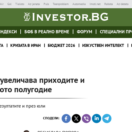
Air
Gol
Tialoto
Az-jenata
Puls
Teenproblem
Automedia
Imoti.net
Rabota
Az-deteto
ИНДЕКСИ
БФБ В РЕАЛНО ВРЕМЕ
ФОРУМ
СПЕЦИАЛНИ ПР
ТА
КРИЗАТА В ИРАН
БЮДЖЕТ 2026
ИЗКУСТВЕН ИНТЕЛЕКТ
 увеличава приходите и
вото полугодие
зултатите и през юли
СПОДЕЛИ: