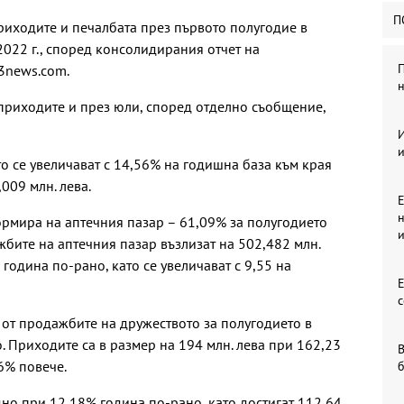
П
риходите и печалбата през първото полугодие в
2022 г., според консолидирания отчет на
П
x3news.com.
н
приходите и през юли, според отделно съобщение,
И
о се увеличават с 14,56% на годишна база към края
009 млн. лева.
Е
н
рмира на аптечния пазар – 61,09% за полугодието
бите на аптечния пазар възлизат на 502,482 млн.
 година по-рано, като се увеличават с 9,55 на
с
от продажбите на дружеството за полугодието в
. Приходите са в размер на 194 млн. лева при 162,23
В
,6% повече.
но при 12,18% година по-рано, като достигат 112,64