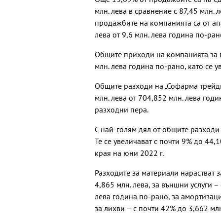
млн. лева в сравнение с 87,45 млн. 
продажбите на компанията са от апа
лева от 9,6 млн. лева година по-ран
Общите приходи на компанията за п
млн. лева година по-рано, като се 
Общите разходи на „Софарма трейди
млн. лева от 704,852 млн. лева год
разходни пера.
С най-голям дял от общите разходи 
Те се увеличават с почти 9% до 44,1
края на юни 2022 г.
Разходите за материали нарастват з
4,865 млн. лева, за външни услуги –
лева година по-рано, за амортизации
за лихви – с почти 42% до 3,662 млн