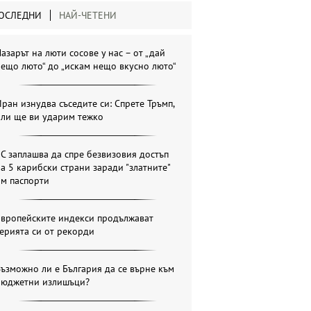
ОСЛЕДНИ
НАЙ-ЧЕТЕНИ
азарът на люти сосове у нас – от „дай
ещо люто“ до „искам нещо вкусно люто“
ран изнудва съседите си: Спрете Тръмп,
или ще ви ударим тежко
С заплашва да спре безвизовия достъп
а 5 карибски страни заради "златните"
им паспорти
Европейските индекси продължават
ерията си от рекорди
ъзможно ли е България да се върне към
бюджетни излишъци?