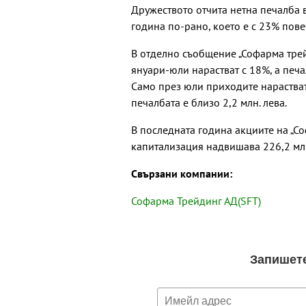
Дружеството отчита нетна печалба в
година по-рано, което е с 23% пове
В отделно съобщение „Софарма трей
януари-юли нарастват с 18%, а печа
Само през юли приходите нарастват 
печалбата е близо 2,2 млн. лева.
В последната година акциите на „Со
капитализация надвишава 226,2 млн
Свързани компании:
Софарма Трейдинг АД(SFT)