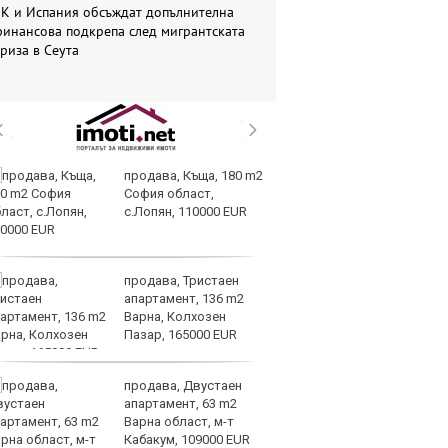
ЕК и Испания обсъждат допълнителна
инансова подкрепа след мигрантската
риза в Сеута
продава, Къща, 180 m2
Вс
София област,
Ду
с.Лопян, 110000 EUR
Съ
продава, Тристаен
Са
апартамент, 136 m2
м
Варна, Колхозен
г
Пазар, 165000 EUR
ху
продава, Двустаен
Sh
апартамент, 63 m2
Г
Варна област, м-т
ко
Кабакум, 109000 EUR
по