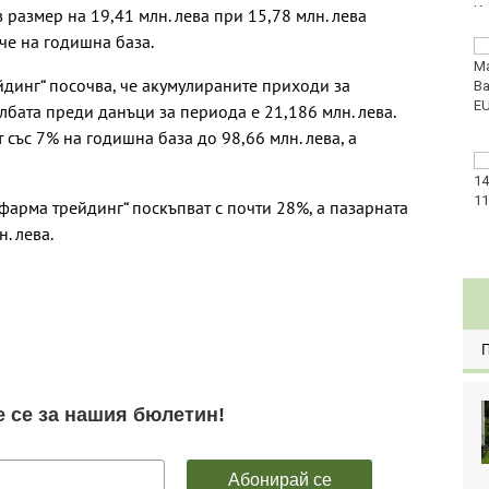
 размер на 19,41 млн. лева при 15,78 млн. лева
че на годишна база.
Златото стигна до
4295 долара за унция
динг“ посочва, че акумулираните приходи за
лбата преди данъци за периода е 21,186 млн. лева.
със 7% на годишна база до 98,66 млн. лева, а
Във Варна наградиха
победителите в
Спартакиадата на ВМС
фарма трейдинг“ поскъпват с почти 28%, а пазарната
. лева.