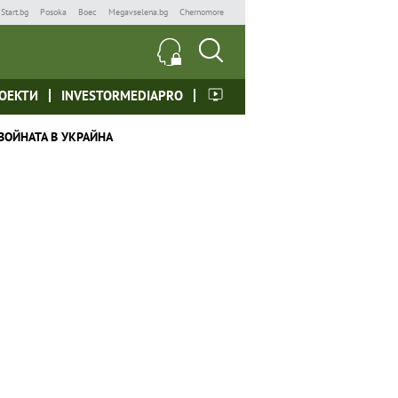
Start.bg
Posoka
Boec
Megavselena.bg
Chernomore
ОЕКТИ
INVESTORMEDIAPRO
ВОЙНАТА В УКРАЙНА