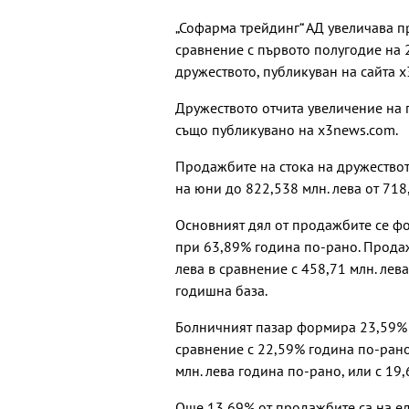
„Софарма трейдинг“ АД увеличава п
сравнение с първото полугодие на 
дружеството, публикуван на сайта 
Дружеството отчита увеличение на 
също публикувано на x3news.com.
Продажбите на стока на дружествот
на юни до 822,538 млн. лева от 718,
Основният дял от продажбите се фо
при 63,89% година по-рано. Продаж
лева в сравнение с 458,71 млн. лева
годишна база.
Болничният пазар формира 23,59% 
сравнение с 22,59% година по-рано
млн. лева година по-рано, или с 19
Още 13,69% от продажбите са на ед