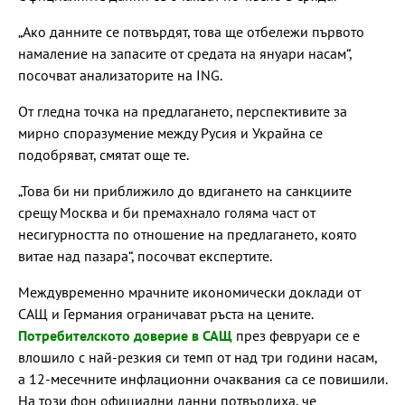
„Ако данните се потвърдят, това ще отбележи първото
намаление на запасите от средата на януари насам“,
посочват анализаторите на ING.
От гледна точка на предлагането, перспективите за
мирно споразумение между Русия и Украйна се
подобряват, смятат още те.
„Това би ни приближило до вдигането на санкциите
срещу Москва и би премахнало голяма част от
несигурността по отношение на предлагането, която
витае над пазара“, посочват експертите.
Междувременно мрачните икономически доклади от
САЩ и Германия ограничават ръста на цените.
Потребителското доверие в САЩ
през февруари се е
влошило с най-резкия си темп от над три години насам,
а 12-месечните инфлационни очаквания са се повишили.
На този фон официални данни потвърдиха, че