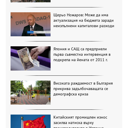
Щерьо Ножаров: Може да има
актуализация на бюджета заради
неизпълнени капиталови разходи
Япония и САЩ са предприели
първа съвместна интервенция в
подкрепа на йената от 2011 г.
Високата раждаемост в България
прикрива задълбочаващата се
демографска криза
Китайският промишлен износ
засилва натиска върху
производителите в Източна