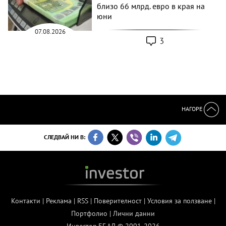
близо 66 млрд. евро в края на
юни
07.08.2026
3
НАГОРЕ
СЛЕДВАЙ НИ В:
Контакти
|
Реклама
|
RSS
|
Поверителност
|
Условия за ползване
|
Портфолио
|
Лични данни
Инвестор.БГ АД © 2001-2026