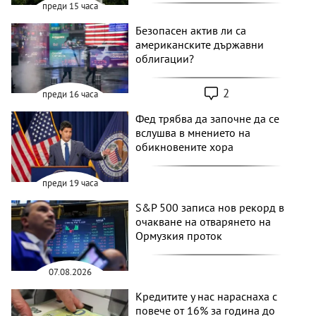
преди 15 часа
Безопасен актив ли са
американските държавни
облигации?
2
преди 16 часа
Фед трябва да започне да се
вслушва в мнението на
обикновените хора
преди 19 часа
S&P 500 записа нов рекорд в
очакване на отварянето на
Ормузкия проток
07.08.2026
Кредитите у нас нараснаха с
повече от 16% за година до