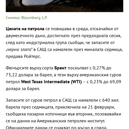
Снимка: Bloomberg L.P.
Цената на петрола
се повишава в сряда, отскачайки от
двумесечното дъно, достигнато през предходната сесия,
след като индустриална група съобщи, че запасите от
„черно злато“ в САЩ са намалели през миналата седмица,
предава Ройтерс.
Фючърсите върху сорта
Брент
поскъпват с 0,27% до
73,22 долара за барел, а тези върху американския суров
петрол
West Texas Intermediate (WTI)
– с 0,23% до 69,09
долара за барел.
Запасите от суров петрол в САЩ са намалели с 640 хил.
барела през седмицата, приключила на 21 февруари,
съобщиха пазарни източници във вторник, позовавайки
се на данни на Американския петролен институт.
Официалните данни се очакват по-късно в сряда.