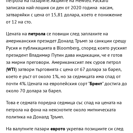
петрола на пазарите. Акциите на Hewlett Packard
записаха най-лошия си ден от 2020 година насам,
затваряйки с цена от 15,81 долара, което е понижение
от 12 на сто.
Цената на
петрола
се повиши след заплахите на
американския президет Доналд Тръмп за санкции срещу
Русия и публикацията в Bloomberg, според която руският
президент Владимир Путин дава индикации, че е готов
за мирни преговори. Американксият лек суров петрол
(
WTI
) затвори търговията с цена от 67 долара за барел,
което е ръст от около 1%, но за седмицата има спад от
почти 4%. Цената на европейския сорт "
Брент
" достига до
около 70 долара за барел.
Това е седмата поредна седмица със спад на цената на
петрола на фона на неяснотите около митническата
политика на Доналд Тръмп.
На валутните пазари
еврото
укрепва позициите си след