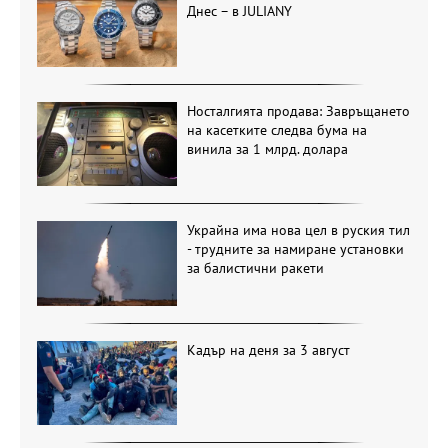
Днес – в JULIANY
Носталгията продава: Завръщането
на касетките следва бума на
винила за 1 млрд. долара
Украйна има нова цел в руския тил
- трудните за намиране установки
за балистични ракети
Кадър на деня за 3 август