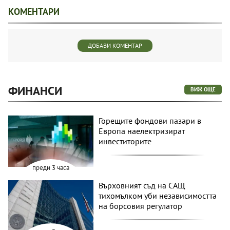
КОМЕНТАРИ
ДОБАВИ КОМЕНТАР
ФИНАНСИ
ВИЖ ОЩЕ
Горещите фондови пазари в
Европа наелектризират
инвеститорите
преди 3 часа
Върховният съд на САЩ
тихомълком уби независимостта
на борсовия регулатор