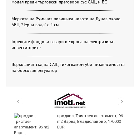
модел преди търговски преговори със САЩ и ЕС
Мерките на Румъния повишиха нивото на Дунав около
АЕЦ "Черна вода" с 4 см
Горещите фондови пазари в Европа наелектризират
инвеститорите
Върховният съд на САЩ тихомълком уби независимостта
на борсовия регулатор
продава, Тристаен апартамент, 96
m2 Варна, Владиславово, 170000
EUR