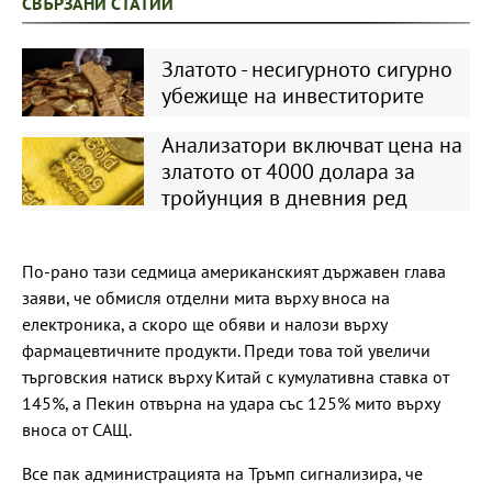
СВЪРЗАНИ СТАТИИ
Златото - несигурното сигурно
убежище на инвеститорите
Анализатори включват цена на
златото от 4000 долара за
тройунция в дневния ред
По-рано тази седмица американският държавен глава
заяви, че обмисля отделни мита върху вноса на
електроника, а скоро ще обяви и налози върху
фармацевтичните продукти. Преди това той увеличи
търговския натиск върху Китай с кумулативна ставка от
145%, а Пекин отвърна на удара със 125% мито върху
вноса от САЩ.
Все пак администрацията на Тръмп сигнализира, че