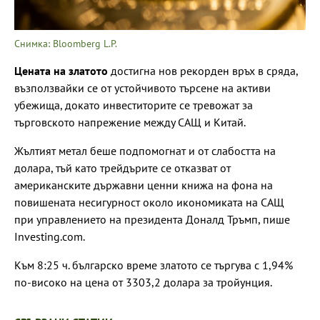
Снимка: Bloomberg L.P.
Цената на златото
достигна нов рекорден връх в сряда,
възползвайки се от устойчивото търсене на активи
убежища, докато инвеститорите се тревожат за
търговското напрежение между САЩ и Китай.
Жълтият метал беше подпомогнат и от слабостта на
долара, тъй като трейдърите се отказват от
американските държавни ценни книжа на фона на
повишената несигурност около икономиката на САЩ
при управлението на президента Доналд Тръмп, пише
Investing.com.
Към 8:25 ч. българско време златото се търгува с 1,94%
по-високо на цена от 3303,2 долара за тройунция.