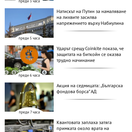
преди 3 часа
Натискът на Путин за намаляване
на лихвите засилва
напрежението върху Набиулина
преди 5 часа
Ударът срещу Coinkite показа, че
защитата на биткойн се оказва
трудно начинание
преди 6 часа
Акция на седмицата: „Българска
фондова борса“ АД
преди 7 часа
Квантовата заплаха затяга
примката около врата на