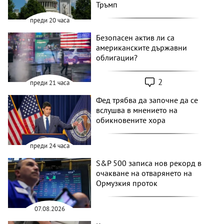
Тръмп
преди 20 часа
Безопасен актив ли са
американските държавни
облигации?
2
преди 21 часа
Фед трябва да започне да се
вслушва в мнението на
обикновените хора
преди 24 часа
S&P 500 записа нов рекорд в
очакване на отварянето на
Ормузкия проток
07.08.2026