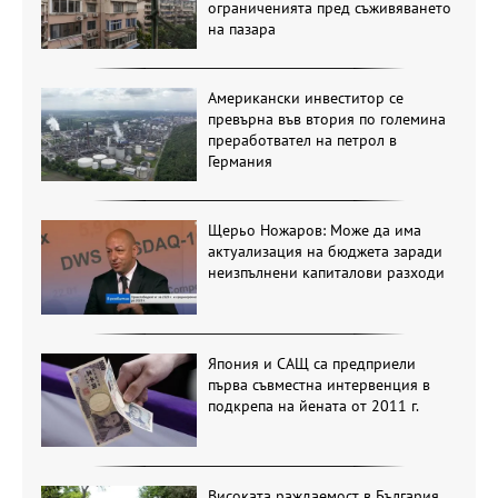
ограниченията пред съживяването
на пазара
Американски инвеститор се
превърна във втория по големина
преработвател на петрол в
Германия
Щерьо Ножаров: Може да има
актуализация на бюджета заради
неизпълнени капиталови разходи
Япония и САЩ са предприели
първа съвместна интервенция в
подкрепа на йената от 2011 г.
Високата раждаемост в България