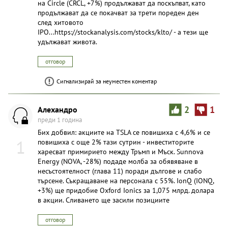
на Circle (CRCL, +7%) продължават да поскъпват, като
продължават да се покачват за трети пореден ден
след хитовото
IPO...https://stockanalysis.com/stocks/klto/ - а тези ще
удължават живота.
отговор
Сигнализирай за неуместен коментар
Алехандро
2
1
преди 1 година
Бих добвил: акциите на TSLA се повишиха с 4,6% и се
1
повишиха с още 2% тази сутрин - инвеститорите
харесват примирието между Тръмп и Мъск. Sunnova
Energy (NOVA, -28%) подаде молба за обявяване в
несъстоятелност (глава 11) поради дългове и слабо
търсене. Съкращаване на персонала с 55%. IonQ (IONQ,
+3%) ще придобие Oxford Ionics за 1,075 млрд. долара
в акции. Сливането ще засили позициите
отговор