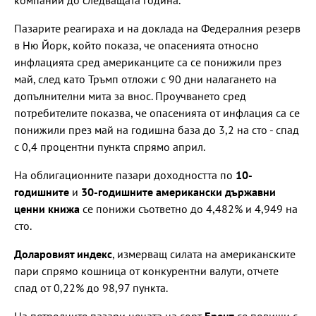
Пазарите реагираха и на доклада на Федералния резерв
в Ню Йорк, който показа, че опасенията относно
инфлацията сред американците са се понижили през
май, след като Тръмп отложи с 90 дни налагането на
допълнителни мита за внос. Проучването сред
потребителите показва, че опасенията от инфлация са се
понижили през май на годишна база до 3,2 на сто - спад
с 0,4 процентни пункта спрямо април.
На облигационните пазари доходността по
10-
годишните
и
30-годишните американски държавни
ценни книжа
се понижи съответно до 4,482% и 4,949 на
сто.
Доларовият индекс
, измерващ силата на американските
пари спрямо кошница от конкурентни валути, отчете
спад от 0,22% до 98,97 пункта.
На петролните пазари цената на сорт
Брент
се повиши с