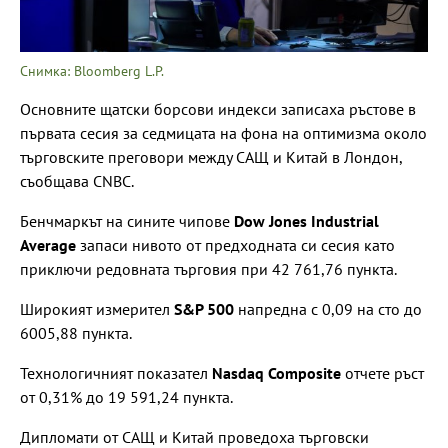
Снимка: Bloomberg L.P.
Основните щатски борсови индекси записаха ръстове в
първата сесия за седмицата на фона на оптимизма около
търговските преговори между САЩ и Китай в Лондон,
съобщава CNBC.
Бенчмаркът на сините чипове
Dow Jones Industrial
Average
запаси нивото от предходната си сесия като
приключи редовната търговия при 42 761,76 пункта.
Широкият измерител
S&P 500
напредна с 0,09 на сто до
6005,88 пункта.
Технологичният показател
Nasdaq Composite
отчете ръст
от 0,31% до 19 591,24 пункта.
Дипломати от САЩ и Китай проведоха търговски