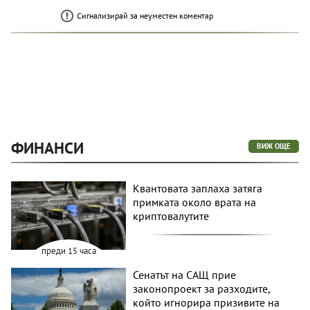
Сигнализирай за неуместен коментар
ФИНАНСИ
ВИЖ ОЩЕ
Квантовата заплаха затяга
примката около врата на
криптовалутите
преди 15 часа
Сенатът на САЩ прие
законопроект за разходите,
който игнорира призивите на