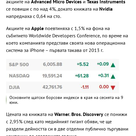
акциите на
Advanced Micro Devices
и
Texas Instruments
се повиши с по над 4%, докато книжата на
Nvidia
напреднаха с 0,64 на сто.
Акциите на
Apple
поевтиняха с 1,5% на фона на
събитието Worldwide Developers Conference, по време на
което компанията представи своята нова операционна
система за iPhone – първата такава от 2013 г.
Основните щатски борсови индекси в края на сесията на 9
юни.
Цената на книжата на
Warner. Bros. Discovery
се понижи
с 2,95% след като медийният гигант обяви, че ще
раздели дейността си в две отделни публично търгувани
компании до следващата година.