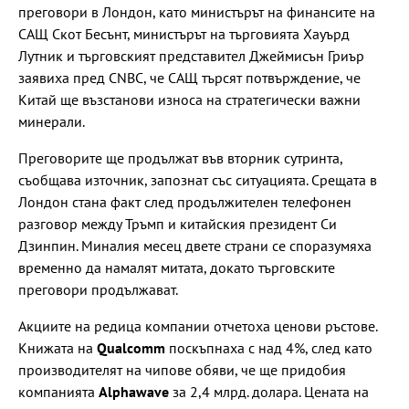
преговори в Лондон, като министърът на финансите на
САЩ Скот Бесънт, министърът на търговията Хауърд
Лутник и търговският представител Джеймисън Гриър
заявиха пред CNBC, че САЩ търсят потвърждение, че
Китай ще възстанови износа на стратегически важни
минерали.
Преговорите ще продължат във вторник сутринта,
съобщава източник, запознат със ситуацията. Срещата в
Лондон стана факт след продължителен телефонен
разговор между Тръмп и китайския президент Си
Дзинпин. Миналия месец двете страни се споразумяха
временно да намалят митата, докато търговските
преговори продължават.
Акциите на редица компании отчетоха ценови ръстове.
Книжата на
Qualcomm
поскъпнаха с над 4%, след като
производителят на чипове обяви, че ще придобия
компанията
Alphawave
за 2,4 млрд. долара. Цената на