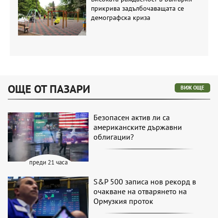
прикрива задълбочаващата се
демографска криза
ОЩЕ ОТ ПАЗАРИ
ВИЖ ОЩЕ
Безопасен актив ли са
американските държавни
облигации?
преди 21 часа
S&P 500 записа нов рекорд в
очакване на отварянето на
Ормузкия проток