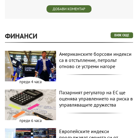
ДОБАВИ КОМЕНТАР
ФИНАНСИ
ВИЖ ОЩЕ
Американските борсови индекси
са в отстъпление, петролът
отново се устреми нагоре
преди 4 часа
Пазарният регулатор на ЕС ще
оценява управлението на риска в
управляващите дружества
преди 6 часа
Европейските индекси
продължават серията си от