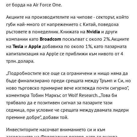
от борда на Air Force One.
Акциите на производителите на чипове - секторът, който
губи най-много от напрежението с Китай, поведоха
ръстовете в понеделник. Книжата на
Nvidia
и други
компании като
Broadcom
поскъпват с около 2%. Акциите
на
Tesla
и
Apple
добавиха по около 1%, като пазарната
капитализация на Apple се приближи към нивото от 4
трлн. долара.
„Подробностите все още са ограничени и нищо няма да
бъде финализирано преди срещата между Тръмп и Си, но
ново търговско примирие вече изглежда почти сигурно“,
коментира Тобин Маркъс от Wolf Research. „Това би
трябвало да е позитивен сигнал за пазарите тази
седмица, при условие че срещата между двамата лидери
премине добре“, добави той.
Инвеститорите насочват вниманието си и към
заседанието на Федералния резерв, като се очаква