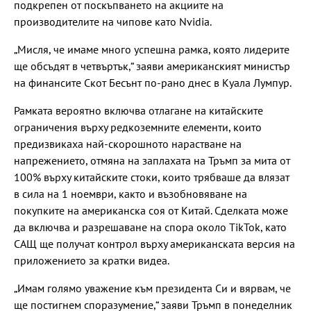
подкрепен от поскъпването на акциите на
производителите на чипове като Nvidia.
„Мисля, че имаме много успешна рамка, която лидерите
ще обсъдят в четвъртък,“ заяви американският министър
на финансите Скот Бесънт по-рано днес в Куала Лумпур.
Рамката вероятно включва отлагане на китайските
ограничения върху редкоземните елементи, които
предизвикаха най-скорошното нарастване на
напрежението, отмяна на заплахата на Тръмп за мита от
100% върху китайските стоки, които трябваше да влязат
в сила на 1 ноември, както и възобновяване на
покупките на американска соя от Китай. Сделката може
да включва и разрешаване на спора около TikTok, като
САЩ ще получат контрол върху американската версия на
приложението за кратки видеа.
„Имам голямо уважение към президента Си и вярвам, че
ще постигнем споразумение,“ заяви Тръмп в понеделник