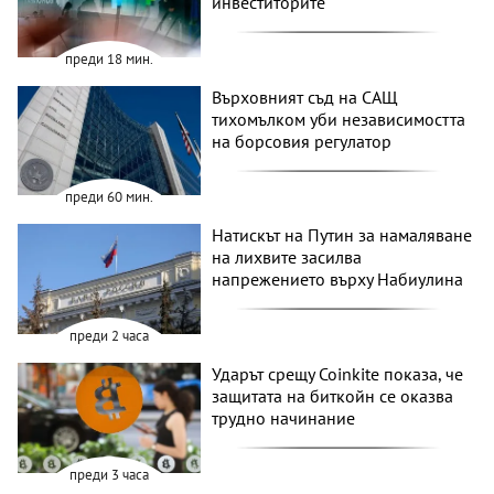
инвеститорите
преди 18 мин.
Върховният съд на САЩ
тихомълком уби независимостта
на борсовия регулатор
преди 60 мин.
Натискът на Путин за намаляване
на лихвите засилва
напрежението върху Набиулина
преди 2 часа
Ударът срещу Coinkite показа, че
защитата на биткойн се оказва
трудно начинание
преди 3 часа