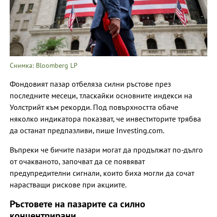
Снимка: Bloomberg LP
Фондовият пазар отбеляза силни ръстове през
последните месеци, тласкайки основните индекси на
Уолстрийт към рекорди. Под повърхността обаче
няколко индикатора показват, че инвеститорите трябва
да останат предпазливи, пише Investing.com.
Въпреки че бичите пазари могат да продължат по-дълго
от очакваното, започват да се появяват
предупредителни сигнали, които биха могли да сочат
нарастващи рискове при акциите.
Ръстовете на пазарите са силно
концентрирани