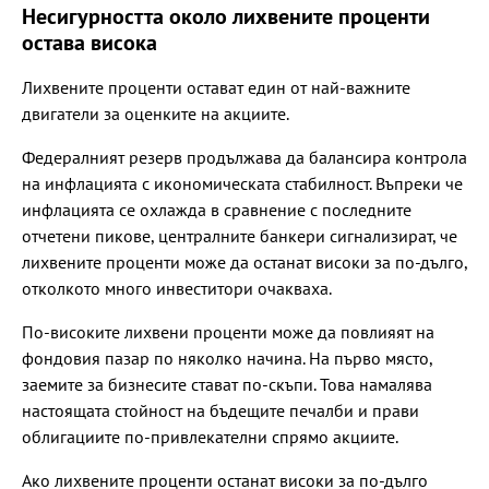
Несигурността около лихвените проценти
остава висока
Лихвените проценти остават един от най-важните
двигатели за оценките на акциите.
Федералният резерв продължава да балансира контрола
на инфлацията с икономическата стабилност. Въпреки че
инфлацията се охлажда в сравнение с последните
отчетени пикове, централните банкери сигнализират, че
лихвените проценти може да останат високи за по-дълго,
отколкото много инвеститори очакваха.
По-високите лихвени проценти може да повлияят на
фондовия пазар по няколко начина. На първо място,
заемите за бизнесите стават по-скъпи. Това намалява
настоящата стойност на бъдещите печалби и прави
облигациите по-привлекателни спрямо акциите.
Ако лихвените проценти останат високи за по-дълго