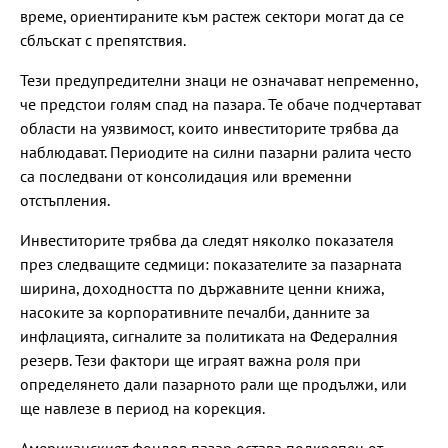
време, ориентираните към растеж сектори могат да се
сблъскат с препятствия.
Тези предупредителни знаци не означават непременно,
че предстои голям спад на пазара. Те обаче подчертават
области на уязвимост, които инвеститорите трябва да
наблюдават. Периодите на силни пазарни ралита често
са последвани от консолидация или временни
отстъпления.
Инвеститорите трябва да следят няколко показателя
през следващите седмици: показателите за пазарната
ширина, доходността по държавните ценни книжа,
насоките за корпоративните печалби, данните за
инфлацията, сигналите за политиката на Федералния
резерв. Тези фактори ще играят важна роля при
определянето дали пазарното рали ще продължи, или
ще навлезе в период на корекция.