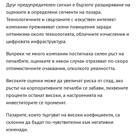
Друг предупредителен сигнал е бързото разширяване на
оценките в определени сегменти на пазара.
Технологичните и свързаните с изкуствен интелект
компании преживяват силни повишения заради
оптимизма около технологията, облачните изчисления и
цифровата инфраструктура.
Въпреки че много компании постигнаха силен ръст на
печалбите, оценките в някои случаи отразяват по-скоро
отпимистичните очаквания, отколкото реалността.
Високите оценки може да увеличат риска от спад, ако
ръстът на корпоративните печалби се забави, лихвените
проценти останат високи, а настроенията на
инвеститорите се променят.
Пазарите, които търгуват на високи коефициенти, са
склонни да бъдат по-чувствителни към негативни
изненади.