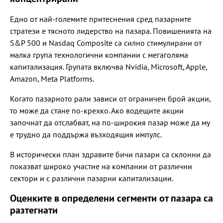
Едно от най-големите притеснения сред пазарните
стратези е тясното лидерство на пазара. Повишенията на
S&P 500 и Nasdaq Composite са силно стимулирани от
малка група технологични компании с мегаголяма
капитализация. Групата включва Nvidia, Microsoft, Apple,
Amazon, Meta Platforms.
Когато пазарното рали зависи от ограничен брой акции,
то може да стане по-крехко. Ако водещите акции
започнат да отслабват, на по-широкия пазар може да му
е трудно да поддържа възходящия импулс.
В исторически план здравите бичи пазари са склонни да
показват широко участие на компании от различни
сектори и с различни пазарни капитализации.
Оценките в определени сегменти от пазара са
разтегнати