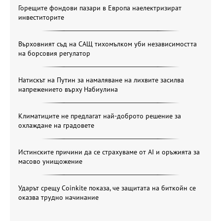
Горещите фондови пазари в Европа наелектризират
инвеститорите
Върховният съд на САЩ тихомълком уби независимостта
на борсовия регулатор
Натискът на Путин за намаляване на лихвите засилва
напрежението върху Набиулина
Климатиците не предлагат най-доброто решение за
охлаждане на градовете
Истинските причини да се страхуваме от AI и оръжията за
масово унищожение
Ударът срещу Coinkite показа, че защитата на биткойн се
оказва трудно начинание