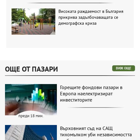
Високата раждаемост в България
прикрива задълбочаващата се
демографска криза
ОЩЕ ОТ ПАЗАРИ
ВИЖ ОЩЕ
Горещите фондови пазари в
Европа наелектризират
инвеститорите
преди 18 мин.
Върховният съд на САЩ
тихомълком уби независимостта