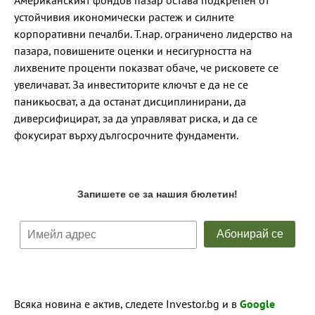
Американският фондов пазар остава подкрепен от
устойчивия икономически растеж и силните
корпоративни печалби. Т.нар. ограничено лидерство на
пазара, повишените оценки и несигурността на
лихвените проценти показват обаче, че рисковете се
увеличават. За инвеститорите ключът е да не се
паникьосват, а да останат дисциплинирани, да
диверсифицират, за да управляват риска, и да се
фокусират върху дългосрочните фундаменти.
Всяка новина е актив, следете Investor.bg и в
Google