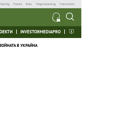
Start.bg
Posoka
Boec
Megavselena.bg
Chernomore
ОЕКТИ
INVESTORMEDIAPRO
ВОЙНАТА В УКРАЙНА