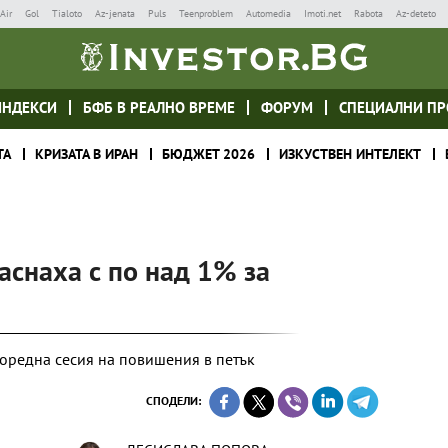
Air
Gol
Tialoto
Az-jenata
Puls
Teenproblem
Automedia
Imoti.net
Rabota
Az-deteto
ИНДЕКСИ
БФБ В РЕАЛНО ВРЕМЕ
ФОРУМ
СПЕЦИАЛНИ ПР
ТА
КРИЗАТА В ИРАН
БЮДЖЕТ 2026
ИЗКУСТВЕН ИНТЕЛЕКТ
аснаха с по над 1% за
поредна сесия на повишения в петък
СПОДЕЛИ: