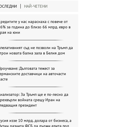
ОСЛЕДНИ
НАЙ-ЧЕТЕНИ
редитите у нас нараснаха с повече от
6% за година до близо 66 млрд. евро в
края на юни
пелативният съд не позволи на Тръмп да
трои новата бална зала в Белия дом
роучване: Дълговата тежест за
ерманските доставчици на авточасти
асте
нализатор: За Тръмп ще е по-лесно да
прехвърли войната срещу Иран на
следващия президент
усия иззе 10 млрд. долара от бизнеса, а
утин разчита ФСБ да държи елита под