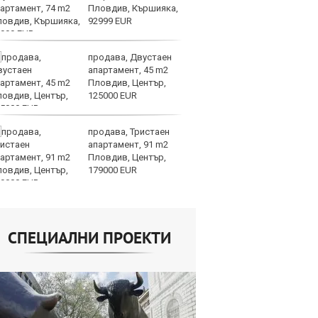
Пловдив, Кършияка,
та
92999 EUR
продава, Двустаен
СА
апартамент, 45 m2
мл
Пловдив, Център,
пр
125000 EUR
п
продава, Тристаен
Н
апартамент, 91 m2
Op
Пловдив, Център,
на
179000 EUR
це
СПЕЦИАЛНИ ПРОЕКТИ