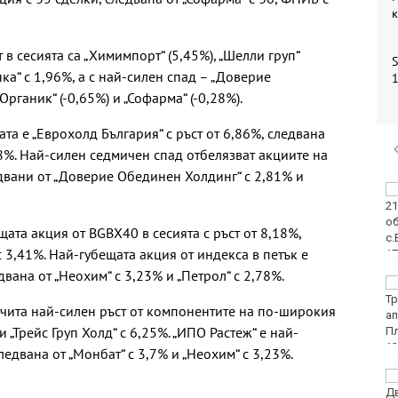
 в сесията са „Химимпорт“ (5,45%), „Шелли груп“
S
ка“ с 1,96%, а с най-силен спад – „Доверие
1
Органик“ (-0,65%) и „Софарма“ (-0,28%).
а е „Еврохолд България“ с ръст от 6,86%, следвана
48%. Най-силен седмичен спад отбелязват акциите на
едвани от „Доверие Обединен Холдинг“ с 2,81% и
Двоен ръст на
чревните инфекции за
седмица във
ата акция от BGBX40 в сесията с ръст от 8,18%,
Варненско
с 3,41%. Най-губещата акция от индекса в петък е
двана от „Неохим“ с 3,23% и „Петрол“ с 2,78%.
Вечерен крос ще се
проведе тази събота в
тчита най-силен ръст от компонентите на по-широкия
Морската градина на
и „Трейс Груп Холд“ с 6,25%. „ИПО Растеж“ е най-
Варна
ледвана от „Монбат“ с 3,7% и „Неохим“ с 3,23%.
Тази събота: откриват
ловния сезон за