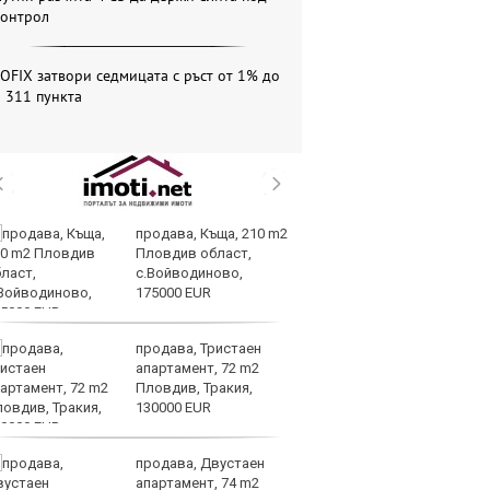
контрол
OFIX затвори седмицата с ръст от 1% до
 311 пункта
продава, Къща, 210 m2
Те
Пловдив област,
ги
с.Войводиново,
иг
175000 EUR
ст
отшумяват
продава, Тристаен
Со
апартамент, 72 m2
Тр
Пловдив, Тракия,
съ
130000 EUR
а 
продава, Двустаен
Це
апартамент, 74 m2
Ру