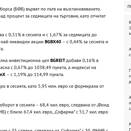
П
орса (БФБ) вървят по пътя на възстановяването.
д процент за седмицата на търговия, като отчитат
К
1
а с 0,51% в сесията и с 1,67% за седмицата до
те най-ликвидни акции
BGBX40
– с 0,44% за сесията и
а.
А
с
иална инвестиционна цел
BGREIT
добави 0,16% в
асна с 0,67% до 1038,49 пункта, а индексът на
П
amX
– с 1,19% до 114,99 пункта.
г
р
ро в сесията, като 5,95 млн. евро се формираха от
А
оборот в сесията – 68,4 хил. евро, следвана от „Фонд
 с близо 67,4 хил. евро, „Софарма“ с 51,7 хил. евро
Р
П
ция с 35 сделки, следвана от „Софарма“ с 30, ФНИБ с