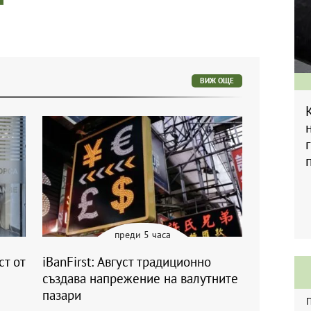
ВИЖ ОЩЕ
преди 5 часа
ст от
iBanFirst: Август традиционно
създава напрежение на валутните
пазари