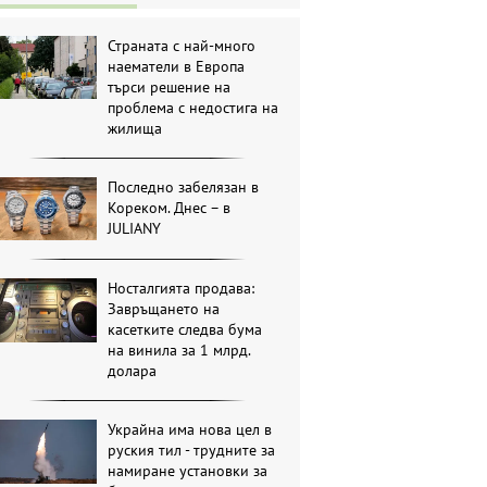
Страната с най-много
наематели в Европа
търси решение на
проблема с недостига на
жилища
Последно забелязан в
Кореком. Днес – в
JULIANY
Носталгията продава:
Завръщането на
касетките следва бума
на винила за 1 млрд.
долара
Украйна има нова цел в
руския тил - трудните за
намиране установки за