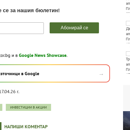
пернат дивеч
ФК Девня гостува на
Атлетик (Провадия) за
Аматьорската купа
Национална мрежа за
tor.bg и в
Google News Showcase
.
децата:
Саморазправата не е
правосъдие след
→
източници в Google
случая с „ловци на педофили“
7.04.26 г.
ИНВЕСТИЦИИ В АКЦИИ
НАПИШИ КОМЕНТАР