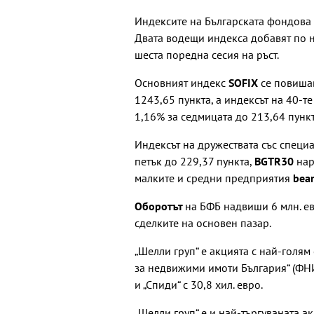
Индексите на Българската фондова б
Двата водещи индекса добавят по на
шеста поредна сесия на ръст.
Основният индекс
SOFIX
се повишав
1243,65 пункта, а индексът на 40-
1,16% за седмицата до 213,64 пункт
Индексът на дружествата със спец
петък до 229,37 пункта,
BGTR30
нар
малките и средни предприятия
be
Оборотът
на БФБ надвиши 6 млн. ев
сделките на основен пазар.
„Шелли груп“ е акцията с най-голям 
за недвижими имоти България“ (ФНИБ)
и „Спиди“ с 30,8 хил. евро.
„Шелли груп“ е и най-търгуваната ак