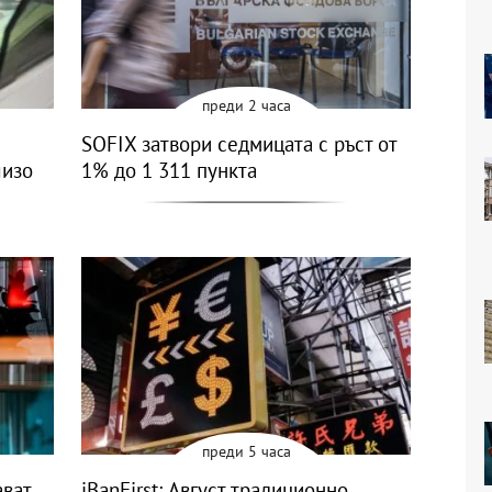
преди 2 часа
SOFIX затвори седмицата с ръст от
лизо
1% до 1 311 пункта
преди 5 часа
ават
iBanFirst: Август традиционно