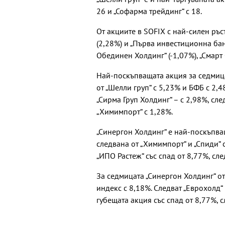
26 и „Софарма трейдинг“ с 18.
От акциите в SOFIX с най-силен ръст
(2,28%) и „Първа инвестиционна бан
Обединен Холдинг“ (-1,07%), „Смарт 
Най-поскъпващата акция за седмицат
от „Шелли груп“ с 5,23% и БФБ с 2,
„Сирма Груп Холдинг“ – с 2,98%, сл
„Химимпорт“ с 1,28%.
„Синергон Холдинг“ е най-поскъпващ
следвана от „Химимпорт“ и „Спиди“ 
„ИПО Растеж“ със спад от 8,77%, сле
За седмицата „Синергон Холдинг“ о
индекс с 8,18%. Следват „Еврохолд“ 
губещата акция със спад от 8,77%, с