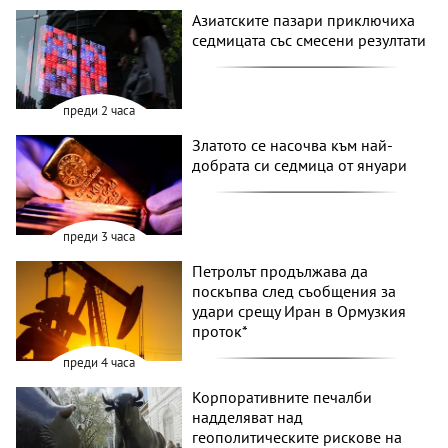
Азиатските пазари приключиха
седмицата със смесени резултати
преди 2 часа
Златото се насочва към най-
добрата си седмица от януари
преди 3 часа
Петролът продължава да
поскъпва след съобщения за
удари срещу Иран в Ормузкия
проток*
преди 4 часа
Корпоративните печалби
надделяват над
геополитическите рискове на