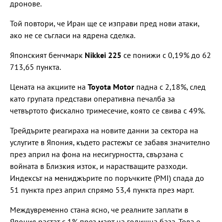
дронове.
Той повтори, че Иран ще се изправи пред нови атаки,
ако не се съгласи на ядрена сделка.
Японският бенчмарк
Nikkei 225
се понижи с 0,19% до 62
713,65 пункта.
Цената на акциите на
Toyota Motor
падна с 2,18%, след
като групата представи оперативна печалба за
четвъртото фискално тримесечие, която се свива с 49%.
Трейдърите реагираха на новите данни за сектора на
услугите в Япония, където растежът се забавя значително
през април на фона на несигурността, свързана с
войната в Близкия изток, и нарастващите разходи.
Индексът на мениджърите по поръчките (PMI) спада до
51 пункта през април спрямо 53,4 пункта през март.
Междувременно стана ясно, че реалните заплати в
Япония растат с 1% през март на годишна база. Това е