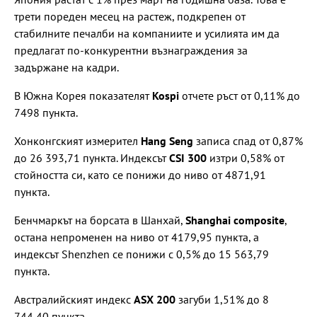
трети пореден месец на растеж, подкрепен от
стабилните печалби на компаниите и усилията им да
предлагат по-конкурентни възнаграждения за
задържане на кадри.
В Южна Корея показателят
Kospi
отчете ръст от 0,11% до
7498 пункта.
Хонконгският измерител
Hang Seng
записа спад от 0,87%
до 26 393,71 пункта. Индексът
CSI 300
изтри 0,58% от
стойността си, като се понижи до ниво от 4871,91
пункта.
Бенчмаркът на борсата в Шанхай,
Shanghai composite
,
остана непроменен на ниво от 4179,95 пункта, а
индексът Shenzhen се понижи с 0,5% до 15 563,79
пункта.
Австралийският индекс
ASX 200
загуби 1,51% до 8
744,40 пункта.