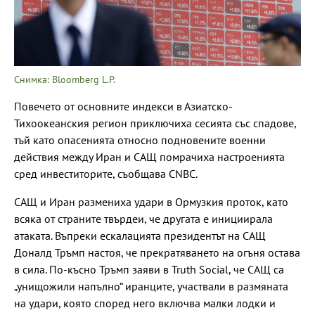
Снимка: Bloomberg L.P.
Повечето от основните индекси в Азиатско-
Тихоокеанския регион приключиха сесията със спадове,
тъй като опасенията относно подновените военни
действия между Иран и САЩ помрачиха настроенията
сред инвеститорите, съобщава CNBC.
САЩ и Иран размениха удари в Ормузкия проток, като
всяка от страните твърдеи, че другата е инициирала
атаката. Въпреки ескалацията президентът на САЩ
Доналд Тръмп настоя, че прекратяването на огъня остава
в сила. По-късно Тръмп заяви в Truth Social, че САЩ са
„унищожили напълно“ иранците, участвали в размяната
на удари, която според него включва малки лодки и