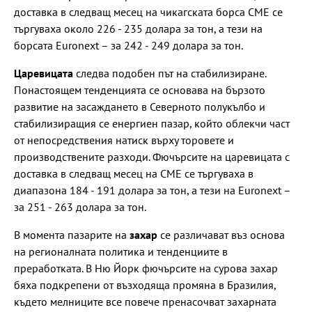
доставка в следващ месец на чикагската борса CME се
търгуваха около 226 - 235 долара за тон, а тези на
борсата Euronext – за 242 - 249 долара за тон.
Царевицата
следва подобен път на стабилизиране.
Понастоящем тенденцията се основава на бързото
развитие на засаждането в Северното полукълбо и
стабилизиращия се енергиен пазар, който облекчи част
от непосредствения натиск върху торовете и
производствените разходи. Фючърсите на царевицата с
доставка в следващ месец на CME се търгуваха в
диапазона 184 - 191 долара за тон, а тези на Euronext –
за 251 - 263 долара за тон.
В момента пазарите на
захар
се различават въз основа
на регионалната политика и тенденциите в
преработката. В Ню Йорк фючърсите на сурова захар
бяха подкрепени от възходяща промяна в Бразилия,
където мелниците все повече пренасочват захарната