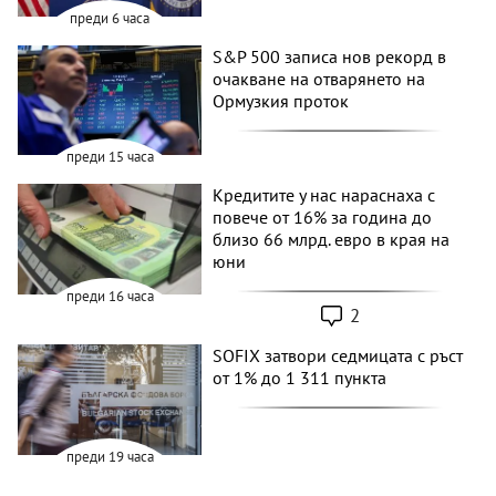
преди 6 часа
S&P 500 записа нов рекорд в
очакване на отварянето на
Ормузкия проток
преди 15 часа
Кредитите у нас нараснаха с
повече от 16% за година до
близо 66 млрд. евро в края на
юни
преди 16 часа
2
SOFIX затвори седмицата с ръст
от 1% до 1 311 пункта
преди 19 часа