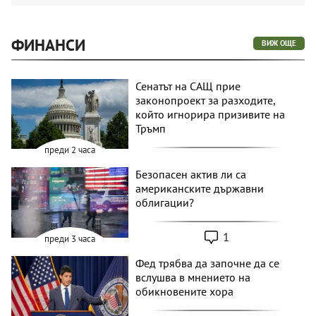
ФИНАНСИ
ВИЖ ОЩЕ
Сенатът на САЩ прие
законопроект за разходите,
който игнорира призивите на
Тръмп
преди 2 часа
Безопасен актив ли са
американските държавни
облигации?
1
преди 3 часа
Фед трябва да започне да се
вслушва в мнението на
обикновените хора