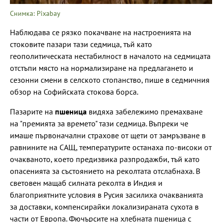
Снимка: Pixabay
Наблюдава се рязко покачване на настроенията на
стоковите пазари тази седмица, тъй като
геополитическата нестабилност в началото на седмицата
отстъпи място на нормализиране на предлагането и
сезонни смени в селското стопанство, пише в седмичния
обзор на Софийската стокова борса.
Пазарите на
пшеница
видяха забележимо премахване
на "премията за времето" тази седмица. Въпреки че
имаше първоначални страхове от щети от замръзване в
равнините на САЩ, температурите останаха по-високи от
очакваното, което предизвика разпродажби, тъй като
опасенията за състоянието на реколтата отслабнаха. В
световен мащаб силната реколта в Индия и
благоприятните условия в Русия засилиха очакванията
за доставки, компенсирайки локализираната сухота в
части от Европа. Фючърсите на хлебната пшеница с