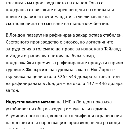
тръстика към производството на етанол. Това се
подхранва от високите вътрешни цени на горивата и
новите правителствени мандати за увеличаване на
съотношенията на смесване на етанол към бензин.
В Лондон пазарът на рафинирана захар остава стабилен.
Световното производство е високо, но логистичните
затруднения в големите центрове за износ като Тайланд
и Индия ограничават потока на бяла захар,
поддържайки премия за рафинираните продукти спрямо
суровите. Фючърсите на суровата захар в Ню Йорк се
търгуваха на цени около 326 - 343 долара за тон, а тези
на рафинираната в Лондон – на около 432 – 446 долара
за тон.
Индустриалните метали
на LME в Лондон показаха
устойчивост и общ възходящ импулс тази седмица.
Алуминият поскъпна, воден от специфични ограничения
на доставките и нарастващите производствени разходи