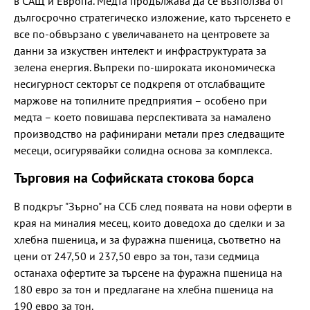
в САЩ и Европа. Медта продължава да се възползва от
дългосрочно стратегическо изложение, като търсенето е
все по-обвързано с увеличаването на центровете за
данни за изкуствен интелект и инфраструктурата за
зелена енергия. Въпреки по-широката икономическа
несигурност секторът се подкрепя от отслабващите
маржове на топилните предприятия – особено при
медта – което повишава перспективата за намалено
производство на рафинирани метали през следващите
месеци, осигурявайки солидна основа за комплекса.
Търговия на Софийската стокова борса
В подкръг "Зърно" на ССБ след появата на нови оферти в
края на миналия месец, които доведоха до сделки и за
хлебна пшеница, и за фуражна пшеница, съответно на
цени от 247,50 и 237,50 евро за тон, тази седмица
останаха офертите за търсене на фуражна пшеница на
180 евро за тон и предлагане на хлебна пшеница на
190 евро за тон.