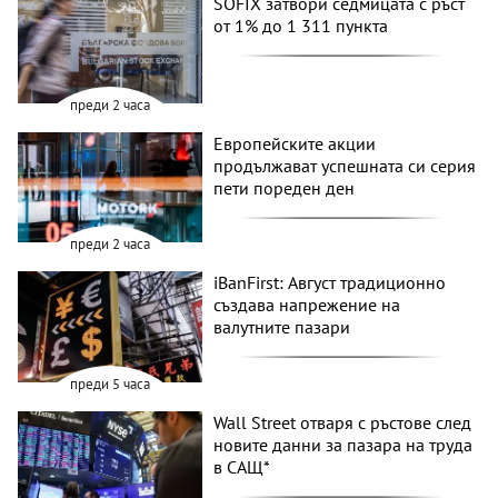
SOFIX затвори седмицата с ръст
от 1% до 1 311 пункта
преди 2 часа
Европейските акции
продължават успешната си серия
пети пореден ден
преди 2 часа
iBanFirst: Август традиционно
създава напрежение на
валутните пазари
преди 5 часа
Wall Street отваря с ръстове след
новите данни за пазара на труда
в САЩ*