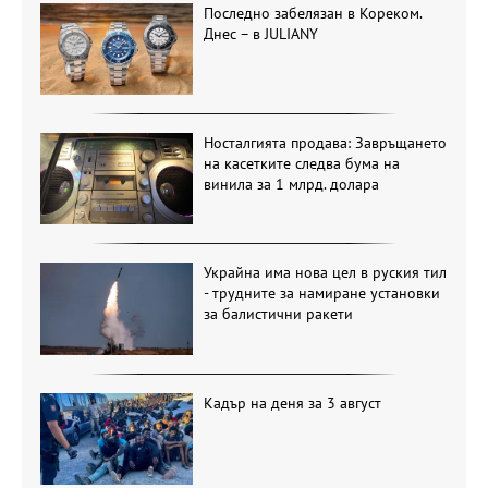
Последно забелязан в Кореком.
Днес – в JULIANY
Носталгията продава: Завръщането
на касетките следва бума на
винила за 1 млрд. долара
Украйна има нова цел в руския тил
- трудните за намиране установки
за балистични ракети
Кадър на деня за 3 август