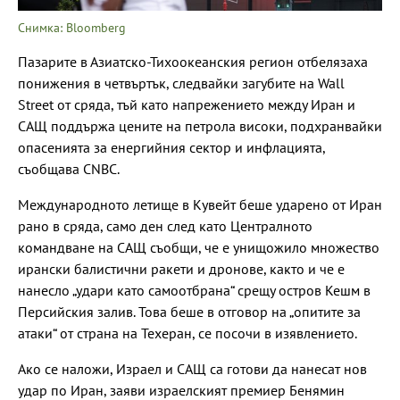
Снимка: Bloomberg
Пазарите в Азиатско-Тихоокеанския регион отбелязаха
понижения в четвъртък, следвайки загубите на Wall
Street от сряда, тъй като напрежението между Иран и
САЩ поддържа цените на петрола високи, подхранвайки
опасенията за енергийния сектор и инфлацията,
съобщава CNBC.
Международното летище в Кувейт беше ударено от Иран
рано в сряда, само ден след като Централното
командване на САЩ съобщи, че е унищожило множество
ирански балистични ракети и дронове, както и че е
нанесло „удари като самоотбрана“ срещу остров Кешм в
Персийския залив. Това беше в отговор на „опитите за
атаки“ от страна на Техеран, се посочи в изявлението.
Ако се наложи, Израел и САЩ са готови да нанесат нов
удар по Иран, заяви израелският премиер Бенямин