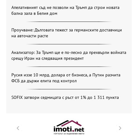
Апелативният съд не позволи на Тръмп да строи новата
бална зала в Белия дом
Проучване: Дълговата тежест за германските доставчици
на авточасти расте
Анализатор: За Тръмп ще е по-лесно да прехвърли войната
срещу Иран на следващия президент
Русия иззе 10 млрд. долара от бизнеса, а Путин разчита
ФСБ да държи елита под контрол
SOFIX затвори седмицата с ръст от 1% до 1 311 пункта