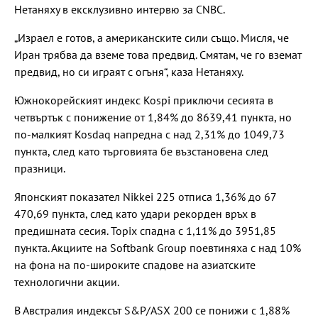
Нетаняху в ексклузивно интервю за CNBC.
„Израел е готов, а американските сили също. Мисля, че
Иран трябва да вземе това предвид. Смятам, че го вземат
предвид, но си играят с огъня“, каза Нетаняху.
Южнокорейският индекс Kospi приключи сесията в
четвъртък с понижение от 1,84% до 8639,41 пункта, но
по-малкият Kosdaq напредна с над 2,31% до 1049,73
пункта, след като търговията бе възстановена след
празници.
Японският показател Nikkei 225 отписа 1,36% до 67
470,69 пункта, след като удари рекорден връх в
предишната сесия. Topix спадна с 1,11% до 3951,85
пункта. Акциите на Softbank Group поевтиняха с над 10%
на фона на по-широките спадове на азиатските
технологични акции.
В Австралия индексът S&P/ASX 200 се понижи с 1,88%