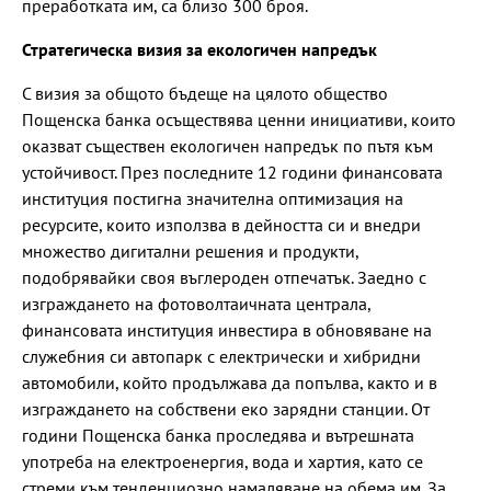
преработката им, са близо 300 броя.
Стратегическа визия за екологичен напредък
С визия за общото бъдеще на цялото общество
Пощенска банка осъществява ценни инициативи, които
оказват съществен екологичен напредък по пътя към
устойчивост. През последните 12 години финансовата
институция постигна значителна оптимизация на
ресурсите, които използва в дейността си и внедри
множество дигитални решения и продукти,
подобрявайки своя въглероден отпечатък. Заедно с
изграждането на фотоволтаичната централа,
финансовата институция инвестира в обновяване на
служебния си автопарк с електрически и хибридни
автомобили, който продължава да попълва, както и в
изграждането на собствени еко зарядни станции. От
години Пощенска банка проследява и вътрешната
употреба на електроенергия, вода и хартия, като се
стреми към тенденциозно намаляване на обема им. За