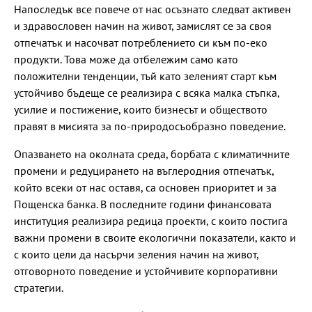
Напоследък все повече от нас осъзнато следват активен
и здравословен начин на живот, замислят се за своя
отпечатък и насочват потреблението си към по-еко
продукти. Това може да отбележим само като
положителни тенденции, тъй като зеленият старт към
устойчиво бъдеще се реализира с всяка малка стъпка,
усилие и постижение, които бизнесът и обществото
правят в мисията за по-природосъобразно поведение.
Опазването на околната среда, борбата с климатичните
промени и редуцирането на въглеродния отпечатък,
който всеки от нас оставя, са основен приоритет и за
Пощенска банка. В последните години финансовата
институция реализира редица проекти, с които постига
важни промени в своите екологични показатели, както и
с които цели да насърчи зеления начин на живот,
отговорното поведение и устойчивите корпоративни
стратегии.