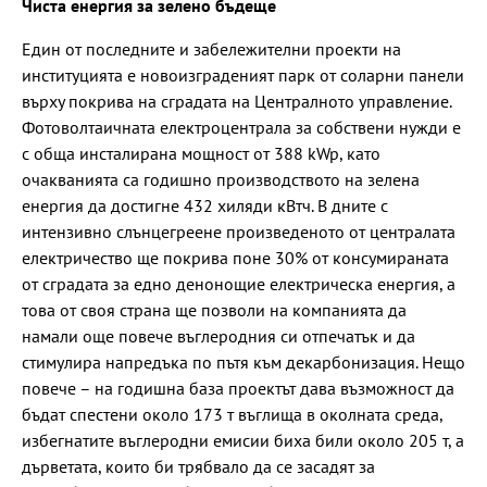
Чиста енергия за зелено бъдеще
Един от последните и забележителни проекти на
институцията е новоизграденият парк от соларни панели
върху покрива на сградата на Централното управление.
Фотоволтаичната електроцентрала за собствени нужди е
с обща инсталирана мощност от 388 kWp, като
очакванията са годишно производството на зелена
енергия да достигне 432 хиляди кВтч. В дните с
интензивно слънцегреене произведеното от централата
електричество ще покрива поне 30% от консумираната
от сградата за едно денонощие електрическа енергия, а
това от своя страна ще позволи на компанията да
намали още повече въглеродния си отпечатък и да
стимулира напредъка по пътя към декарбонизация. Нещо
повече – на годишна база проектът дава възможност да
бъдат спестени около 173 т въглища в околната среда,
избегнатите въглеродни емисии биха били около 205 т, а
дърветата, които би трябвало да се засадят за