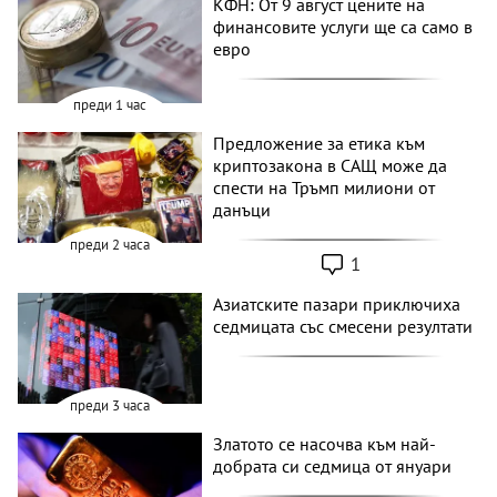
КФН: От 9 август цените на
финансовите услуги ще са само в
евро
преди 1 час
Предложение за етика към
криптозакона в САЩ може да
спести на Тръмп милиони от
данъци
преди 2 часа
1
Азиатските пазари приключиха
седмицата със смесени резултати
преди 3 часа
Златото се насочва към най-
добрата си седмица от януари