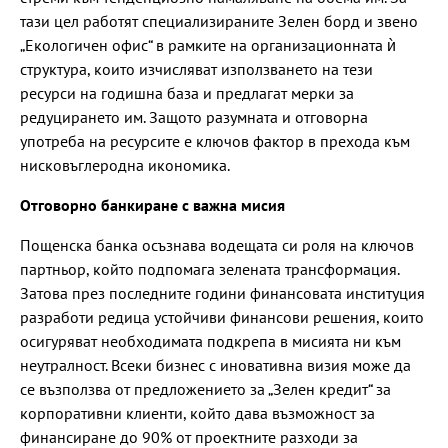
тази цел работят специализираните Зелен борд и звено
„Екологичен офис“ в рамките на организационната ѝ
структура, които изчисляват използването на тези
ресурси на годишна база и предлагат мерки за
редуцирането им. Защото разумната и отговорна
употреба на ресурсите е ключов фактор в прехода към
нисковъглеродна икономика.
Отговорно банкиране с важна мисия
Пощенска банка осъзнава водещата си роля на ключов
партньор, който подпомага зелената трансформация.
Затова през последните години финансовата институция
разработи редица устойчиви финансови решения, които
осигуряват необходимата подкрепа в мисията ни към
неутралност. Всеки бизнес с иновативна визия може да
се възползва от предложението за „Зелен кредит“ за
корпоративни клиенти, който дава възможност за
финансиране до 90% от проектните разходи за