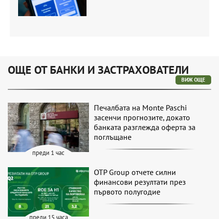
ОЩЕ ОТ БАНКИ И ЗАСТРАХОВАТЕЛИ
ВИЖ ОЩЕ
Печалбата на Monte Paschi
засенчи прогнозите, докато
банката разглежда оферта за
поглъщане
преди 1 час
OTP Group отчете силни
финансови резултати през
първото полугодие
преди 15 часа