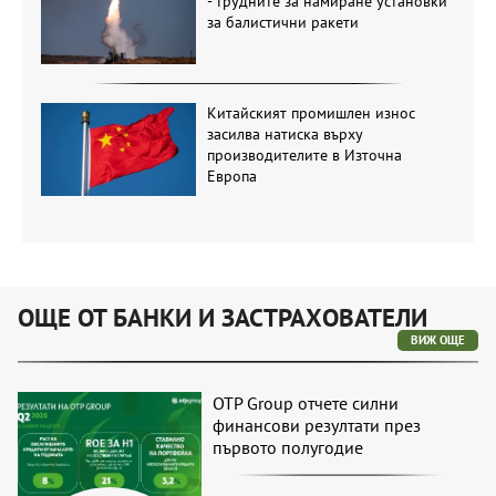
- трудните за намиране установки
за балистични ракети
Китайският промишлен износ
засилва натиска върху
производителите в Източна
Европа
ОЩЕ ОТ БАНКИ И ЗАСТРАХОВАТЕЛИ
ВИЖ ОЩЕ
OTP Group отчете силни
финансови резултати през
първото полугодие