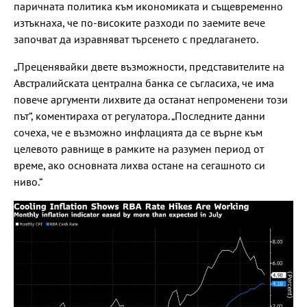
паричната политика към икономиката и същевременно
изтъкнаха, че по-високите разходи по заемите вече
започват да изравняват търсенето с предлагането.
„Преценявайки двете възможности, представителите на
Австралийската централна банка се съгласиха, че има
повече аргументи лихвите да останат непроменени този
път“, коментираха от регулатора. „Последните данни
сочеха, че е възможно инфлацията да се върне към
целевото равнище в рамките на разумен период от
време, ако основната лихва остане на сегашното си
ниво.“