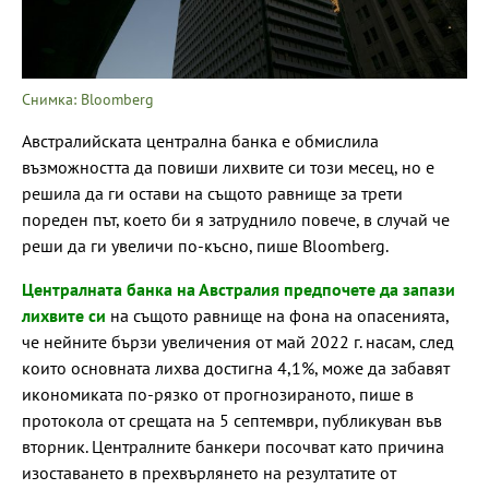
Снимка: Bloomberg
Австралийската централна банка е обмислила
възможността да повиши лихвите си този месец, но е
решила да ги остави на същото равнище за трети
пореден път, което би я затруднило повече, в случай че
реши да ги увеличи по-късно, пише Bloomberg.
Централната банка на Австралия предпочете да запази
лихвите си
на същото равнище на фона на опасенията,
че нейните бързи увеличения от май 2022 г. насам, след
които основната лихва достигна 4,1%, може да забавят
икономиката по-рязко от прогнозираното, пише в
протокола от срещата на 5 септември, публикуван във
вторник. Централните банкери посочват като причина
изоставането в прехвърлянето на резултатите от