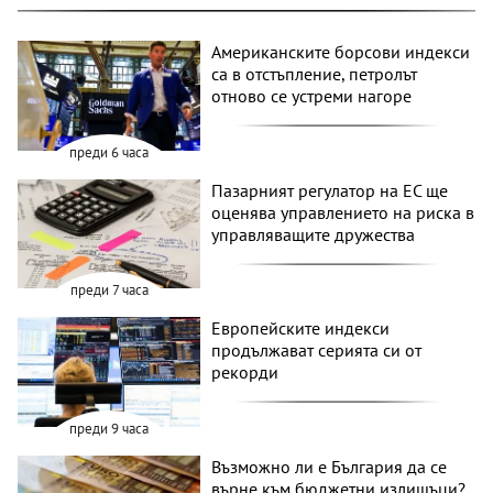
Американските борсови индекси
са в отстъпление, петролът
отново се устреми нагоре
преди 6 часа
Пазарният регулатор на ЕС ще
оценява управлението на риска в
управляващите дружества
преди 7 часа
Европейските индекси
продължават серията си от
рекорди
преди 9 часа
Възможно ли е България да се
върне към бюджетни излишъци?