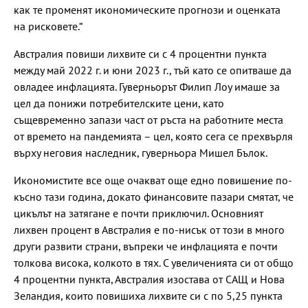
как те променят икономическите прогнози и оценката
на рисковете.“
Австралия повиши лихвите си с 4 процентни пункта
между май 2022 г. и юни 2023 г., тъй като се опитваше да
овладее инфлацията. Гуверньорът Филип Лоу имаше за
цел да понижи потребителските цени, като
същевременно запази част от ръста на работните места
от времето на пандемията – цел, която сега се прехвърля
върху неговия наследник, гуверньора Мишел Бълок.
Икономистите все още очакват още едно повишение по-
късно тази година, докато финансовите пазари смятат, че
цикълът на затягане е почти приключил. Основният
лихвен процент в Австралия е по-нисък от този в много
други развити страни, въпреки че инфлацията е почти
толкова висока, колкото в тях. С увеличенията си от общо
4 процентни пункта, Австралия изостава от САЩ и Нова
Зеландия, които повишиха лихвите си с по 5,25 пункта