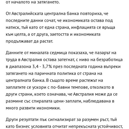
от началото на затягането.
От Австралийската централна банка повториха, че
последните данни сочат, че икономиката остава под
натиск, тъй като от една страна, инфлацията се връща
към целта, а от друга, заетостта и икономиката
продължават да растат.
Данните от миналата седмица показаха, че пазарът на
труда в Австралия остава затегнат, с ниво на безработица
в диапазона 3,4 - 3,7% през последната година въпреки
затягането на паричната политика от страна на
централната банка. В същото време растежът на
заплатите се ускори с по-бавни темпове, отколкото в
други страни, което означава, че Австралия може да се
размине със спиралата цени-заплати, наблюдавана в
много развити икономики.
Други резултати пък сигнализират за разумен ръст, тъй
като бизнес условията отчитат непрекъсната устойчивост,