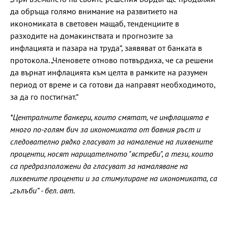
да обръща голямо внимание на развитието на
икономиката в световен мащаб, тенденциите в
разходите на домакинствата и прогнозите за
инфлацията и пазара на труда“, заявяват от банката в
протокола. „Членовете отново потвърдиха, че са решени
да върнат инфлацията към целта в рамките на разумен
период от време и са готови да направят необходимото,
за да го постигнат.“
*Централните банкери, които смятат, че инфлацията е
много по-голям бич за икономиката от бавния ръст и
следователно рядко гласуват за намаление на лихвените
проценти, носят нарицателното "ястреби", а тези, които
са предразположени да гласуват за намаляване на
лихвените проценти и за стимулиране на икономиката, са
„гълъби“ - бел. авт.