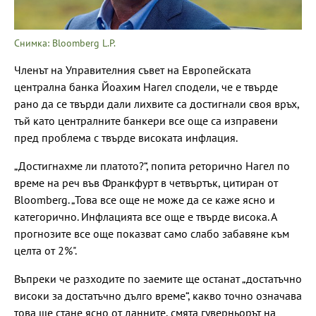
Снимка: Bloomberg L.P.
Членът на Управителния съвет на Европейската
централна банка Йоахим Нагел сподели, че е твърде
рано да се твърди дали лихвите са достигнали своя връх,
тъй като централните банкери все още са изправени
пред проблема с твърде високата инфлация.
„Достигнахме ли платото?“, попита реторично Нагел по
време на реч във Франкфурт в четвъртък, цитиран от
Bloomberg. „Това все още не може да се каже ясно и
категорично. Инфлацията все още е твърде висока. А
прогнозите все още показват само слабо забавяне към
целта от 2%".
Въпреки че разходите по заемите ще останат „достатъчно
високи за достатъчно дълго време“, какво точно означава
това ще стане ясно от данните, смята гуверньорът на