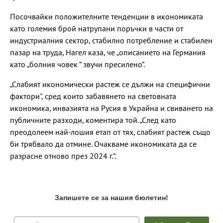
Посочвайки положителните тенденции в икономиката
като големия брой натрупани поръчки в части от
индустриалния сектор, стабилно потребление и стабилен
пазар на труда, Нагел каза, че „описанието на Германия
като „болния човек “ звучи пресилено“.
„Слабият икономически растеж се дължи на специфични
фактори", сред които забавянето на световната
икономика, инвазията на Русия в Украйна и свиването на
публичните разходи, коментира той. „След като
преодолеем най-лошия етап от тях, слабият растеж също
би трябвало да отмине. Очакваме икономиката да се
разрасне отново през 2024 г.“.