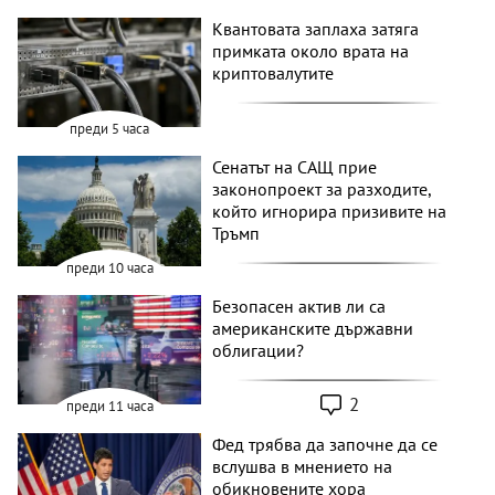
Квантовата заплаха затяга
примката около врата на
криптовалутите
преди 5 часа
Сенатът на САЩ прие
законопроект за разходите,
който игнорира призивите на
Тръмп
преди 10 часа
Безопасен актив ли са
американските държавни
облигации?
2
преди 11 часа
Фед трябва да започне да се
вслушва в мнението на
обикновените хора