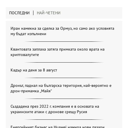
ПОСЛЕДНИ
НАЙ-ЧЕТЕНИ
Иран намекна за сделка за Ормуз, но само ако условията
му бъдат изпълнени
Квантовата заплаха затяга примката около врата на
криптовалутите
Кадър на деня за 8 август
Дронът, паднал на българска територия, най-вероятно е
дрон-примамка „Майя“
Създадена през 2022 г. компания е в основата на
украинските атаки с дронове срещу Русия
Енергийният бизнес на Huawei намира нови пазари