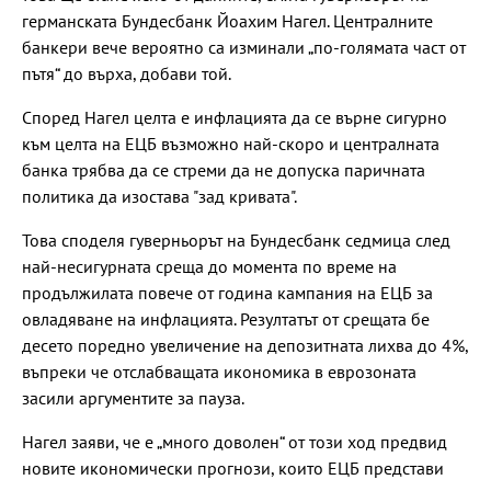
германската Бундесбанк Йоахим Нагел. Централните
банкери вече вероятно са изминали „по-голямата част от
пътя“ до върха, добави той.
Според Нагел целта е инфлацията да се върне сигурно
към целта на ЕЦБ възможно най-скоро и централната
банка трябва да се стреми да не допуска паричната
политика да изостава "зад кривата".
Това споделя гуверньорът на Бундесбанк седмица след
най-несигурната среща до момента по време на
продължилата повече от година кампания на ЕЦБ за
овладяване на инфлацията. Резултатът от срещата бе
десето поредно увеличение на депозитната лихва до 4%,
въпреки че отслабващата икономика в еврозоната
засили аргументите за пауза.
Нагел заяви, че е „много доволен“ от този ход предвид
новите икономически прогнози, които ЕЦБ представи