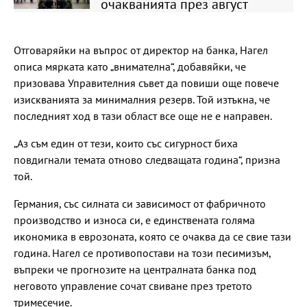
очакванията през август
Отговаряйки на въпрос от директор на банка, Нагел
описа мярката като „внимателна“, добавяйки, че
призовава Управителния съвет да повиши още повече
изискванията за минималния резерв. Той изтъкна, че
последният ход в тази област все още не е направен.
„Аз съм един от тези, които със сигурност биха
повдигнали темата отново следващата година“, призна
той.
Германия, със силната си зависимост от фабричното
производство и износа си, е единствената голяма
икономика в еврозоната, която се очаква да се свие тази
година. Нагел се противопостави на този песимизъм,
въпреки че прогнозите на централната банка под
неговото управление сочат свиване през третото
тримесечие.