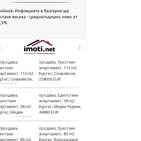
Войнов: Инфлацията в България ще
стане висока - средногодишно ниво от
5,9%
продава, Тристаен
Си
апартамент, 115 m2
съ
Бургас, Славейков,
в 
258000 EUR
ре
изостават
продава, Едностаен
Ко
апартамент, 38 m2
ки
Бургас, Меден Рудник,
за
44880 EUR
уб
продава, Тристаен
Ки
апартамент, 85 m2
м
Бургас, Възраждане,
ин