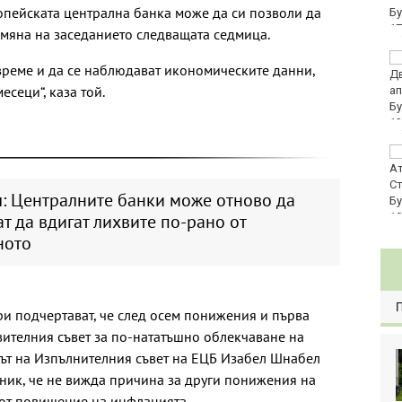
опейската централна банка може да си позволи да
евро по закон
мяна на заседанието следващата седмица.
Хванаха за ден 29
 време и да се наблюдават икономическите данни,
шофьори с алкохол
сеци“, каза той.
или наркотици
Три главни дирекции
поемат дейностите на
Регионалните здравни
: Централните банки може отново да
инспекции
т да вдигат лихвите по-рано от
ното
и подчертават, че след осем понижения и първа
вителния съвет за по-нататъшно облекчаване на
нът на Изпълнителния съвет на ЕЦБ Изабел Шнабел
рник, че не вижда причина за други понижения на
 от повишение на инфлацията.