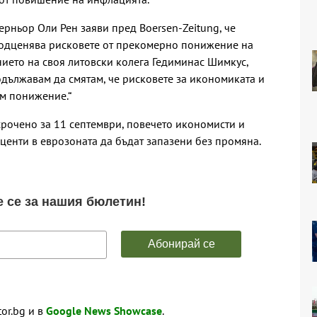
верньор Оли Рен заяви пред Boersen-Zeitung, че
 подценява рисковете от прекомерно понижение на
нието на своя литовски колега Гедиминас Шимкус,
одължавам да смятам, че рисковете за икономиката и
ъм понижение.“
рочено за 11 септември, повечето икономисти и
центи в еврозоната да бъдат запазени без промяна.
tor.bg и в
Google News Showcase
.