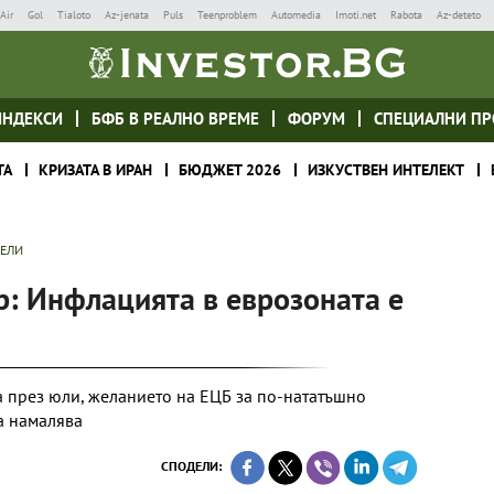
Air
Gol
Tialoto
Az-jenata
Puls
Teenproblem
Automedia
Imoti.net
Rabota
Az-deteto
ИНДЕКСИ
БФБ В РЕАЛНО ВРЕМЕ
ФОРУМ
СПЕЦИАЛНИ ПР
ТА
КРИЗАТА В ИРАН
БЮДЖЕТ 2026
ИЗКУСТВЕН ИНТЕЛЕКТ
ТЕЛИ
р: Инфлацията в еврозоната е
 през юли, желанието на ЕЦБ за по-нататъшно
а намалява
СПОДЕЛИ: