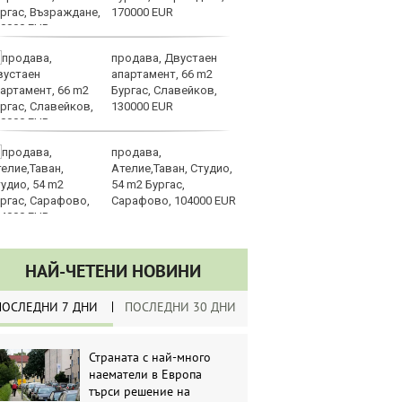
170000 EUR
д
продава, Двустаен
Ка
апартамент, 66 m2
се
Бургас, Славейков,
па
130000 EUR
р
продава,
Ст
Ателие,Таван, Студио,
на
54 m2 Бургас,
Сарафово, 104000 EUR
НАЙ-ЧЕТЕНИ НОВИНИ
ПОСЛЕДНИ 7 ДНИ
ПОСЛЕДНИ 30 ДНИ
Страната с най-много
наематели в Европа
търси решение на