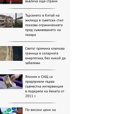
въвлича още страни
Търсенето в Китай на
жилища в съветски стил
показва ограниченията
пред съживяването на
пазара
Светът премина ключова
граница в соларната
енергетика, без никой да
забележи
Япония и САЩ са
предприели първа
съвместна интервенция
в подкрепа на йената от
2011 г.
По-високи цени на