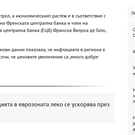
П
рол, а икономическият растеж е в съответствие с
 на Френската централна банка и член на
С
а централна банка (ЕЦБ) Франсоа Вилроа де Гало,
D
 нови данни показаха, че инфлацията в региона е
К
осочи, че ценовите увеличения са „много добре
У
и
И
ята в еврозоната леко се ускорява през
И
р