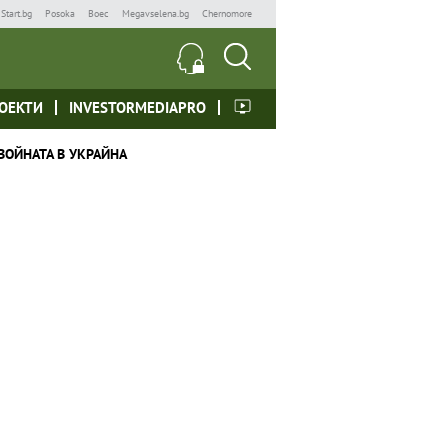
Start.bg
Posoka
Boec
Megavselena.bg
Chernomore
ОЕКТИ
INVESTORMEDIAPRO
ВОЙНАТА В УКРАЙНА