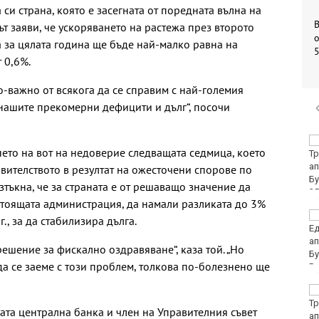
си страна, която е засегната от поредната вълна на
т заяви, че ускоряването на растежа през второто
о
а за цялата година ще бъде най-малко равна на
 0,6%.
по-важно от всякога да се справим с най-големия
нашите прекомерни дефицити и дълг“, посочи
Убитият мъж на
ето на вот на недоверие следващата седмица, което
Младежкия хълм в
Пловдив е от Кричим
вителството в резултат на ожесточени спорове по
тъкна, че за страната е от решаващо значение да
стоящата администрация, да намали разликата до 3%
Кола се преобърна по
., за да стабилизира дълга.
таван на тротоар
ешение за фискално оздравяване“, каза той. „Но
да се заеме с този проблем, толкова по-болезнено ще
Това са последните
дни, в които цените ще
ата централна банка и член на Управителния съвет
се изписват в лева и в