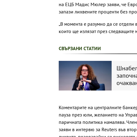
на ЕЦБ Мадис Мюлер заяви, че Евр
запази лихвените проценти без про
„В момента е разумно да се отдели
които ще излязат през следващите ме
СВЪРЗАНИ СТАТИИ
Шнабел
започна
очаква
Коментарите на централните банкер
пауза през юли, желанието на Упра
паричната политика намалява. Чле
заяви в интервю за Reuters във вто
лихвите, позовавайки се рисковете