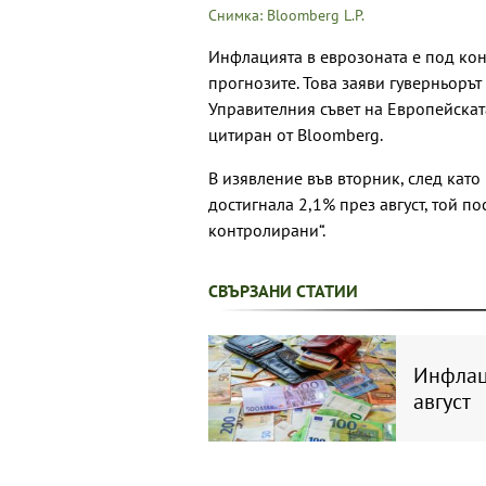
Снимка: Bloomberg L.P.
Инфлацията в еврозоната е под конт
прогнозите. Това заяви гуверньорът
Управителния съвет на Европейскат
цитиран от Bloomberg.
В изявление във вторник, след като
достигнала 2,1% през август, той п
контролирани“.
СВЪРЗАНИ СТАТИИ
Инфлаци
август