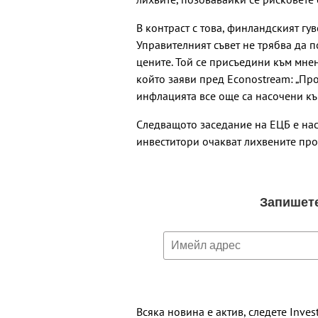
В контраст с това, финландският гу
Управителният съвет не трябва да
цените. Той се присъедини към мне
който заяви пред Econostream: „Пр
инфлацията все още са насочени к
Следващото заседание на ЕЦБ е нас
инвеститори очакват лихвените про
Всяка новина е актив, следете Inves