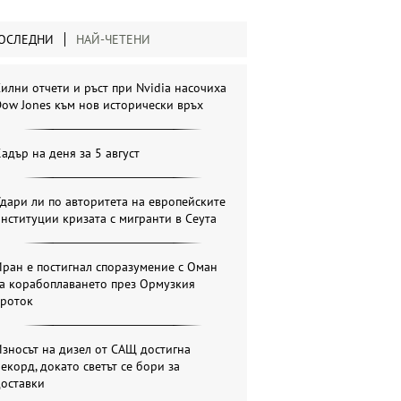
ОСЛЕДНИ
НАЙ-ЧЕТЕНИ
илни отчети и ръст при Nvidia насочиха
ow Jones към нов исторически връх
адър на деня за 5 август
дари ли по авторитета на европейските
нституции кризата с мигранти в Сеута
ран е постигнал споразумение с Оман
за корабоплаването през Ормузкия
проток
зносът на дизел от САЩ достигна
екорд, докато светът се бори за
доставки