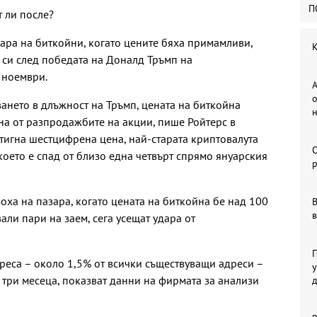
П
т ли после?
зара на биткойни, когато цените бяха примамливи,
К
а си след победата на Доналд Тръмп на
 ноември.
А
о
ването в длъжност на Тръмп, цената на биткойна
ана от разпродажбите на акции, пише Ройтерс в
стигна шестцифрена цена, най-старата криптовалута
 което е спад от близо една четвърт спрямо януарския
р
оха на пазара, когато цената на биткойна бе над 100
В
в
али пари на заем, сега усещат удара от
П
реса – около 1,5% от всички съществуващи адреси –
у
 три месеца, показват данни на фирмата за анализи