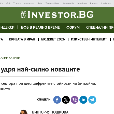
Air
Gol
Tialoto
Az-jenata
Puls
Teenproblem
Automedia
Imoti.net
Rabota
Az-deteto
ИНДЕКСИ
БФБ В РЕАЛНО ВРЕМЕ
ФОРУМ
СПЕЦИАЛНИ ПР
ТА
КРИЗАТА В ИРАН
БЮДЖЕТ 2026
ИЗКУСТВЕН ИНТЕЛЕКТ
ТАЛНИ АКТИВИ
 удря най-силно новаците
в сектора при шестцифрените стойности на биткойна,
анието
СПОДЕЛИ:
ВИКТОРИЯ ТОШКОВА