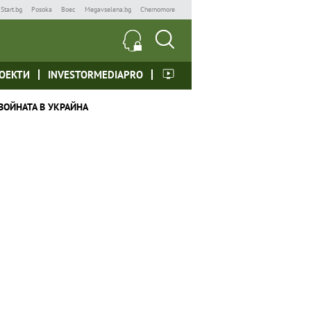
Start.bg
Posoka
Boec
Megavselena.bg
Chernomore
ОЕКТИ
INVESTORMEDIAPRO
ВОЙНАТА В УКРАЙНА