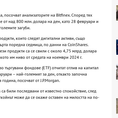
, посочват анализаторите на Bitfinex. Според тях
 е от над 800 млн. долара на ден, като 28 февруари и
големите загуби.
одукти, които следят дигитални активи, също
върта поредна седмица, по данни на CoinShares.
зи продукти са се свили с около 4,75 млрд. долара
ското им ниво от средата на ноември 2024 г.
о търгувани фондове (ETF) отчитат отлив на капитал
вруари – най-големият за ден, откакто започна
 година, посочват от J.P.Morgan.
са били последвани от известно спокойствие, след
ткойнът може да се окаже оставен на милостта на по-