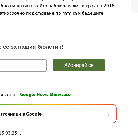
обно на начина, който наблюдавахме в края на 2018
краткосрочно подхлъзване по пътя към бъдещите
tor.bg и в
Google News Showcase
.
→
източници в Google
13.03.25 г.