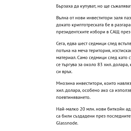
Бързаха да купуват, но ще съжалява
Вълна от нови инвеститори заля па
докато криптотреската бе в разгар
президентските избори в САЩ през
Сега, едва шест седмици след встъп
потъна на меча територия, изстиск
материал. Само седмици след като 
се търгува за около 83 хил. долара,
си връх.
Мнозина инвеститори, които навляз
хил. долара, особено ако са използв
поевтиняването.
Най-малко 20 млн. нови биткойн ад
са били създадени през последните
Glassnode.