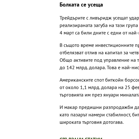
Болката се усеща
Трейдърите с ливъридж усещат удара
реализираната загуба на тази група
4 март са били дните с едни от най-
В същото време инвестиционните пр
отбелязват отлив на капитал за чет
Общо активите под управление на те
до 142 млрд. долара. Това е най-ни
Американските спот биткойн борсов
от около 1,1 млрд. долара на 25 фе
търговията им през януари миналата
И макар предишни разпродажби да 
като пазарът намери стабилност, би
широката търговия дотогава.