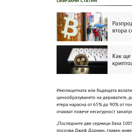
СВЪРЗАНИ СТАТИИ
Разпро
втора 
Как ще 
крипто
Имплицитната или бъдещата волати
ценообразуването на дериватите, до
етера нарасна от 65% до 90% от пон
очакват повече несигурност занапре
„Последните две седмици бяха 100%
посочва Джеф Дорман, главен инве