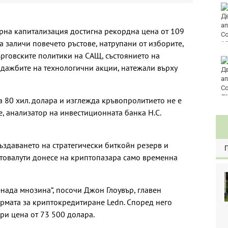
Златото стигна до
4295 долара за унция
рна капитализация достигна рекордна цена от 109
а заличи повечето ръстове, натрупани от изборите,
ърговските политики на САЩ, състоянието на
Във Варна наградиха
дажбите на технологични акции, натежали върху
победителите в
Спартакиадата на ВМС
80
а 80 хил. долара и изглежда кръвопролитието не е
, анализатор на инвестиционната банка H.C.
ъздаването на стратегически биткойн резерв и
товалути донесе на криптопазара само временна
нада мнозина“, посочи Джон Глоувър, главен
рмата за криптокредитиране Ledn. Според него
ри цена от 73 500 долара.