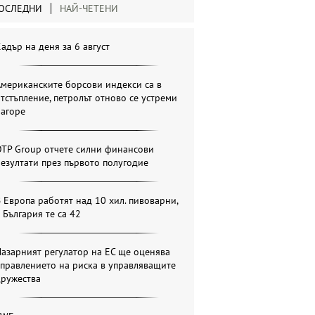
ОСЛЕДНИ
НАЙ-ЧЕТЕНИ
адър на деня за 6 август
мериканските борсови индекси са в
тстъпление, петролът отново се устреми
нагоре
OTP Group отчете силни финансови
езултати през първото полугодие
 Европа работят над 10 хил. пивоварни,
 България те са 42
азарният регулатор на ЕС ще оценява
правлението на риска в управляващите
дружества