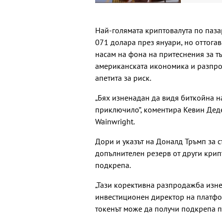
Най-голямата криптовалута по паза
071 долара през януари, но оттогав
насам на фона на притеснения за т
американската икономика и разпро
апетита за риск.
„Бях изненадан да видя биткойна н
приключило“, коментира Кевин Деде
Wainwright.
Дори и указът на Доналд Тръмп за с
допълнителен резерв от други крип
подкрепа.
„Тази корективна разпродажба изне
инвестиционен директор на платфо
токенът може да получи подкрепа п