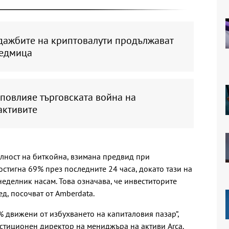
дажбите на криптовалути продължават
седмица
повлияе търговската война на
активите
лност на биткойна, взимана предвид при
стигна 69% през последните 24 часа, докато тази на
еделник насам. Това означава, че инвеститорите
д, посочват от Amberdata.
 движени от избухването на капиталовия пазар“,
стиционен директор на мениджъра на активи Arca.