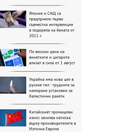
Япония и САЩ са
предприели първа
съвместна интервенция
в подкрепа на йената от
2011 г.
По-високи цени на
винетките и цигарите
влизат в сила от 1 август
Украйна има нова цел в
руския тил - трудните за
намиране установки за
балистични ракети
Китайският промишлен
износ засилва натиска
върху производителите в
Източна Европа