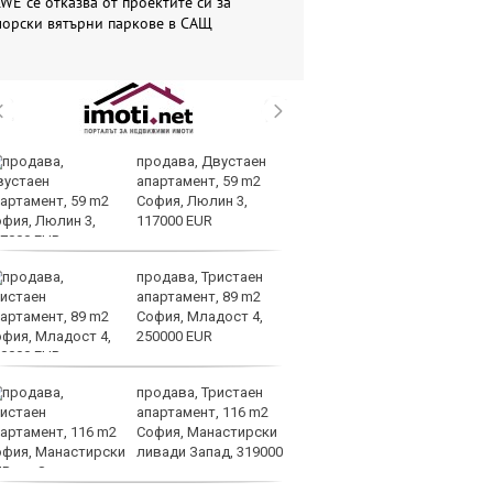
WE се отказва от проектите си за
морски вятърни паркове в САЩ
продава, Двустаен
Вс
апартамент, 59 m2
Ду
София, Люлин 3,
Съ
117000 EUR
продава, Тристаен
Са
апартамент, 89 m2
м
София, Младост 4,
г
250000 EUR
ху
продава, Тристаен
Sh
апартамент, 116 m2
Г
София, Манастирски
ко
ливади Запад, 319000
по
UR