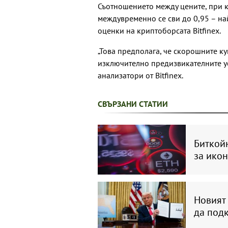
Съотношението между цените, при к
междувременно се сви до 0,95 – на
оценки на криптоборсата Bitfinex.
„Това предполага, че скорошните к
изключително предизвикателните ус
анализатори от Bitfinex.
СВЪРЗАНИ СТАТИИ
Биткойн
за ико
Новият 
да подк