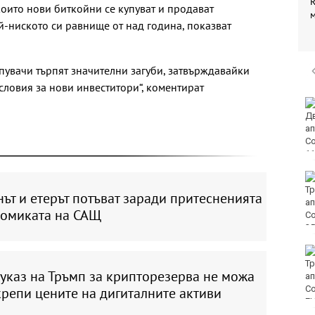
R
оито нови биткойни се купуват и продават
й-ниското си равнище от над година, показват
упувачи търпят значителни загуби, затвърждавайки
ловия за нови инвеститори“, коментират
Винисиус Жуниор
преподписа с Реал
(Мадрид)
ЦСКА удари с 3:0
Макаби като гост
ът и етерът потъват заради притесненията
номиката на САЩ
Тъжна вест! Почина
голямо име в
указ на Тръмп за крипторезерва не можа
медицината
репи цените на дигиталните активи
E