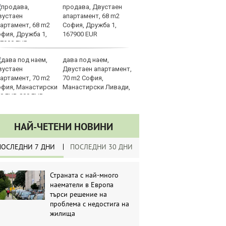
продава, Двустаен
З
апартамент, 68 m2
на
София, Дружба 1,
лу
167900 EUR
дава под наем,
Сл
Двустаен апартамент,
по
70 m2 София,
А
Манастирски Ливади,
ин
0 EUR
долара
НАЙ-ЧЕТЕНИ НОВИНИ
ПОСЛЕДНИ 7 ДНИ
ПОСЛЕДНИ 30 ДНИ
Страната с най-много
наематели в Европа
търси решение на
проблема с недостига на
жилища