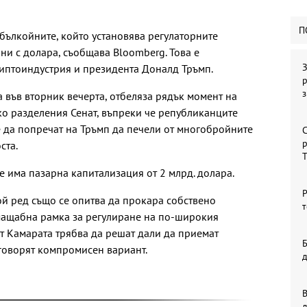
П
йбълкойните, който установява регулаторните
ни с долара, съобщава Bloomberg. Това е
З
риптоиндустрия и президента Доналд Тръмп.
р
са във вторник вечерта, отбеляза рядък момент на
о разделения Сенат, въпреки че републиканците
 да попречат на Тръмп да печели от многобройните
С
р
ста.
че има пазарна капитализация от 2 млрд. долара.
Р
ой ред също се опитва да прокара собствено
т
мащабна рамка за регулиране на по-широкия
от Камарата трябва да решат дали да приемат
Б
говорят компромисен вариант.
В