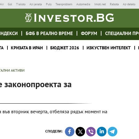
Air
Gol
Tialoto
Az-jenata
Puls
Teenproblem
Automedia
Imoti.net
Rabota
Az-deteto
ИНДЕКСИ
БФБ В РЕАЛНО ВРЕМЕ
ФОРУМ
СПЕЦИАЛНИ ПР
ТА
КРИЗАТА В ИРАН
БЮДЖЕТ 2026
ИЗКУСТВЕН ИНТЕЛЕКТ
ТАЛНИ АКТИВИ
е законопроекта за
са във вторник вечерта, отбеляза рядък момент на
СПОДЕЛИ: