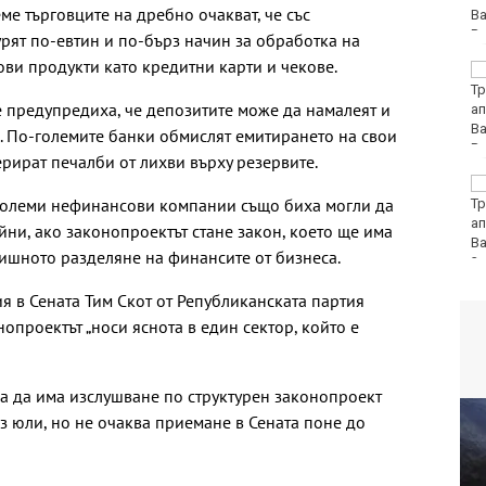
е търговците на дребно очакват, че със
урят по-евтин и по-бърз начин за обработка на
ви продукти като кредитни карти и чекове.
Румен Радев: Дрон е
нахлул в българското
е предупредиха, че депозитите може да намалеят и
въздушно
пространство
и. По-големите банки обмислят емитирането на свои
рират печалби от лихви върху резервите.
Утре ограничават
големи нефинансови компании също биха могли да
движението на
камиони над 20 тона
йни, ако законопроектът стане закон, което ще има
ишното разделяне на финансите от бизнеса.
я в Сената Тим Скот от Републиканската партия
нопроектът „носи яснота в един сектор, който е
ва да има изслушване по структурен законопроект
 юли, но не очаква приемане в Сената поне до