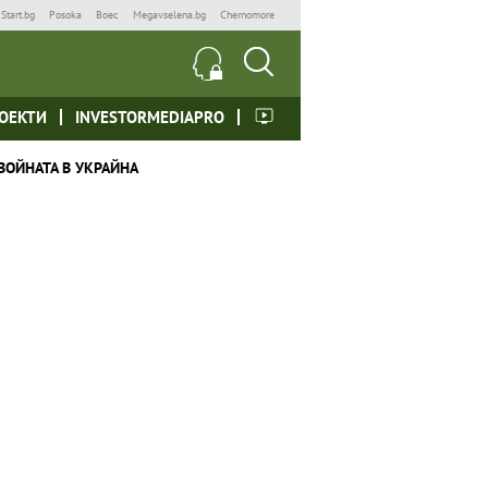
Start.bg
Posoka
Boec
Megavselena.bg
Chernomore
ОЕКТИ
INVESTORMEDIAPRO
ВОЙНАТА В УКРАЙНА