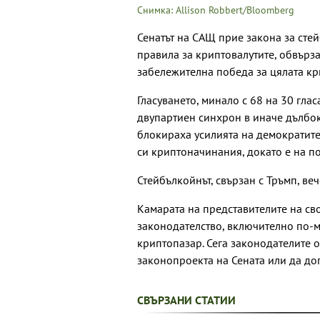
Снимка: Allison Robbert/Bloomberg
Сенатът на САЩ прие закона за сте
правила за криптовалутите, обвърза
забележителна победа за цялата к
Гласуването, минало с 68 на 30 гла
двупартиен синхрон в иначе дълбок
блокираха усилията на демократите
си криптоначинания, докато е на по
Стейбълкойнът, свързан с Тръмп, ве
Камарата на представителите на св
законодателство, включително по-
криптопазар. Сега законодателите 
законопроекта на Сената или да до
СВЪРЗАНИ СТАТИИ