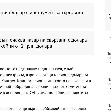
ният долар е инструмент за търговска
з
сънт очаква пазар на свързани с долара
койни от 2 трлн. долара
Петима от обвинените
за фентанила остават
в ареста
 който се подготвяше години наред, е най-
оиндустрията, дарила стотици милиони долари за
Какво ще бъде
времето в неделя?
 Конгрес. Криптомилионерите, които наляха пари в
з най-добре финансирания съюз от комитети за
 в историята на САЩ, имат подобни планове и за
Лудогорец влиза в
популярна игра
ателството ще превърне стейбълкойните в основна