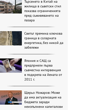
Търсенето в Китай на
жилища в съветски стил
показва ограниченията
пред съживяването на
пазара
Светът премина ключова
граница в соларната
енергетика, без никой да
забележи
Япония и САЩ са
предприели първа
съвместна интервенция
в подкрепа на йената от
2011 г.
Щерьо Ножаров: Може
да има актуализация на
бюджета заради
неизпълнени капиталови