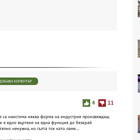
ДОБАВИ КОМЕНТАР
4
11
 те са наистима няква форма на индустрия произвеждащ
тук е едно въртене на една функция до безкрай
лно ненужна, но гълта ток като ламя...