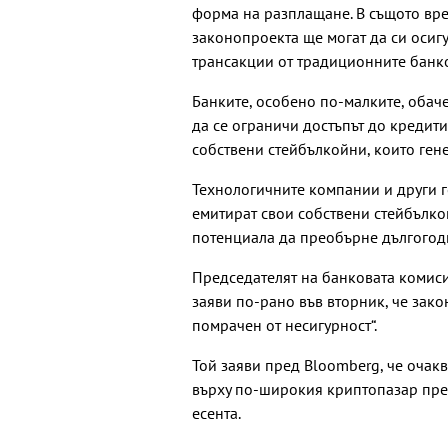
форма на разплащане. В същото врем
законопроекта ще могат да си осиг
трансакции от традиционните банко
Банките, особено по-малките, обач
да се ограничи достъпът до кредит
собствени стейбълкойни, които гене
Технологичните компании и други 
емитират свои собствени стейбълко
потенциала да преобърне дългогод
Председателят на банковата комиси
заяви по-рано във вторник, че зако
помрачен от несигурност“.
Той заяви пред Bloomberg, че очак
върху по-широкия криптопазар през
есента.