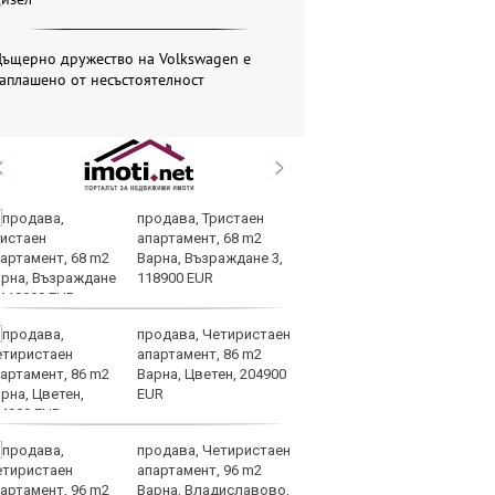
Дъщерно дружество на Volkswagen е
аплашено от несъстоятелност
продава, Тристаен
Др
апартамент, 68 m2
д
Варна, Възраждане 3,
г
118900 EUR
Б
продава, Четиристаен
По
апартамент, 86 m2
ка
Варна, Цветен, 204900
п
EUR
п
облигации
продава, Четиристаен
Ю
апартамент, 96 m2
не
Варна, Владиславово,
съ