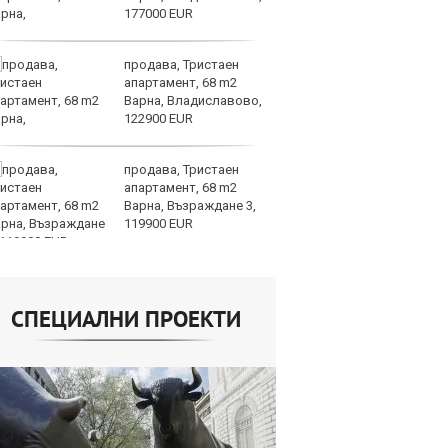
177000 EUR
продава, Тристаен
AI
апартамент, 68 m2
за
Варна, Владиславово,
с
122900 EUR
к
продава, Тристаен
ОА
апартамент, 68 m2
св
Варна, Възраждане 3,
сл
119900 EUR
О
СПЕЦИАЛНИ ПРОЕКТИ