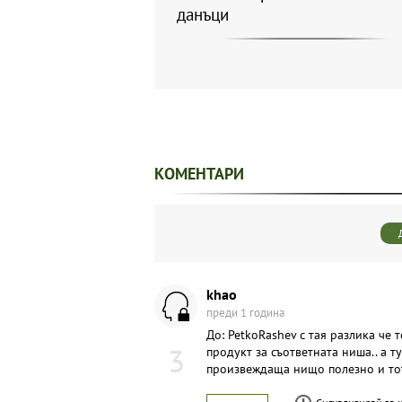
данъци
КОМЕНТАРИ
khao
преди 1 година
До: PetkoRashev с тая разлика че
3
продукт за съответната ниша.. а 
произвеждаща нищо полезно и тотя