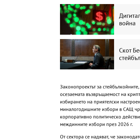
Дигитал
война
Скот Бе
стейбъл
Законопроектът за стейбълкойните,
осезаемата възвръщаемост на крипт
избирането на приятелски настроен
миналогодишните избори в САЩ чре
корпоративно политическо действие
междинните избори през 2026 г.
От сектора се надяват, че законод