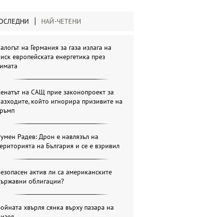
ОСЛЕДНИ
НАЙ-ЧЕТЕНИ
алогът на Германия за газа излага на
иск европейската енергетика през
зимата
енатът на САЩ прие законопроект за
азходите, който игнорира призивите на
Тръмп
умен Радев: Дрон е навлязъл на
ериторията на България и се е взривил
езопасен актив ли са американските
държавни облигации?
ойната хвърля сянка върху пазара на
дизел